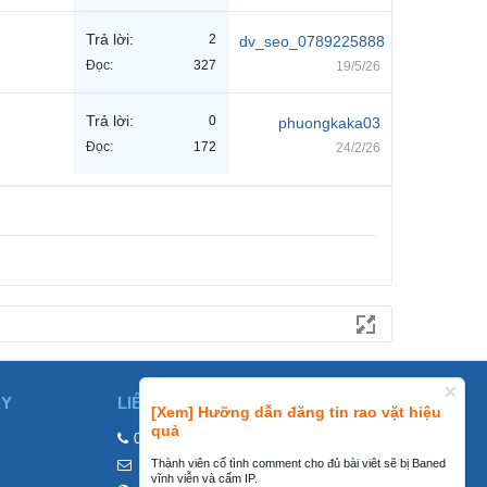
Trả lời:
2
dv_seo_0789225888
Đọc:
327
19/5/26
Trả lời:
0
phuongkaka03
Đọc:
172
24/2/26
ÀY
LIÊN HỆ
[Xem] Hưỡng dẫn đăng tin rao vặt hiệu
quả
0858002468
Thành viên cố tình comment cho đủ bài viêt sẽ bị Baned
contact@mraovat.vn
vĩnh viễn và cấm IP.