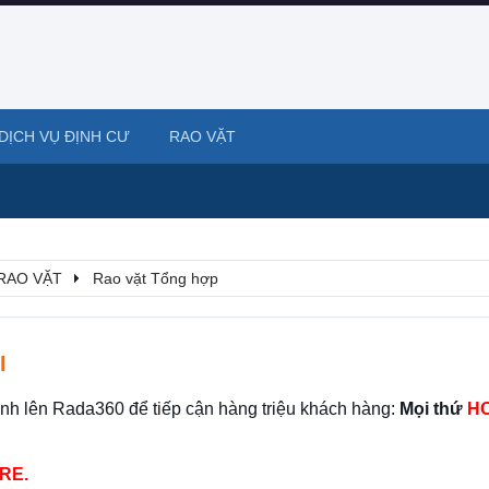
DỊCH VỤ ĐỊNH CƯ
RAO VẶT
RAO VẶT
Rao vặt Tổng hợp
I
ình lên Rada360 để tiếp cận hàng triệu khách hàng:
Mọi thứ
HO
RE.