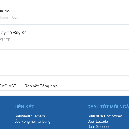
Hà Nội
hàng - Kiot
iấy Tờ Đầy Đủ
ng hợp
RAO VẶT
Rao vặt Tổng hợp
LIÊN KẾT
DEAL TỐT MỖI NG
Babydeal Vietnam
Bình sữa Comotomo
Lều xông hơi tự bung
Deal Lazada
Deal Shopee