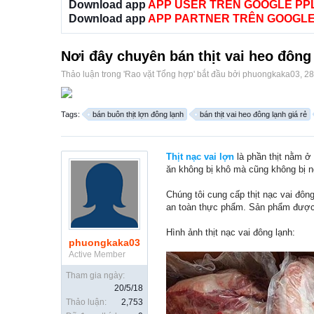
Download app
APP USER TRÊN GOOGLE PP
Download app
APP PARTNER TRÊN GOOGLE
Nơi đây chuyên bán thịt vai heo đông 
Thảo luận trong '
Rao vặt Tổng hợp
' bắt đầu bởi
phuongkaka03
,
28
Tags:
bán buôn thịt lợn đông lạnh
bán thịt vai heo đông lạnh giá rẻ
Thịt nạc vai lợn
là phần thịt nằm ở 
ăn không bị khô mà cũng không bị 
Chúng tôi cung cấp thịt nạc vai đôn
an toàn thực phẩm. Sản phẩm được b
Hình ảnh thịt nạc vai đông lạnh:
phuongkaka03
Active Member
Tham gia ngày:
20/5/18
Thảo luận:
2,753