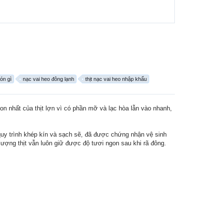
ón gì
nạc vai heo đông lạnh
thịt nạc vai heo nhập khẩu
gon nhất của thịt lợn vì có phần mỡ và lạc hòa lẫn vào nhanh,
 quy trình khép kín và sạch sẽ, đã được chứng nhận vệ sinh
ượng thịt vẫn luôn giữ được độ tươi ngon sau khi rã đông.