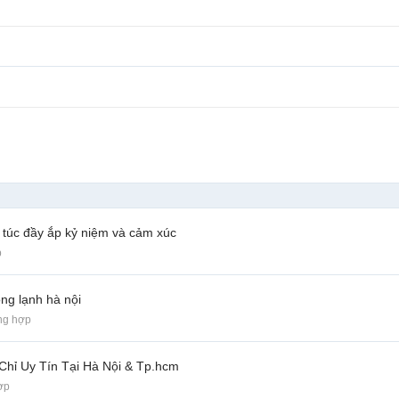
ự túc đầy ắp kỷ niệm và cảm xúc
p
ng lạnh hà nội
ng hợp
Chỉ Uy Tín Tại Hà Nội & Tp.hcm
ợp