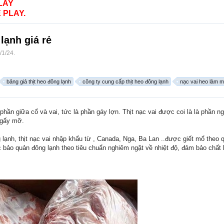
LAY
 PLAY.
lạnh giá rẻ
/1/24
.
bảng giá thịt heo đông lạnh
công ty cung cấp thịt heo đông lạnh
nạc vai heo làm m
phần giữa cổ và vai, tức là phần gáy lợn. Thịt nạc vai được coi là là phần n
ngấy mỡ.
g lạnh, thịt nạc vai nhập khẩu từ , Canada, Nga, Ba Lan ..được giết mổ theo
ảo quản đông lạnh theo tiêu chuẩn nghiêm ngặt về nhiệt độ, đảm bảo chất l