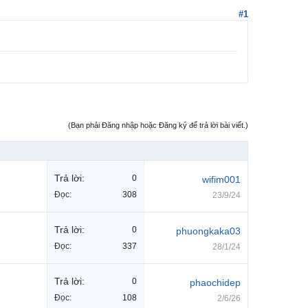
#1
(Bạn phải Đăng nhập hoặc Đăng ký để trả lời bài viết.)
Trả lời:
0
wifim001
Đọc:
308
23/9/24
Trả lời:
0
phuongkaka03
Đọc:
337
28/1/24
Trả lời:
0
phaochidep
Đọc:
108
2/6/26