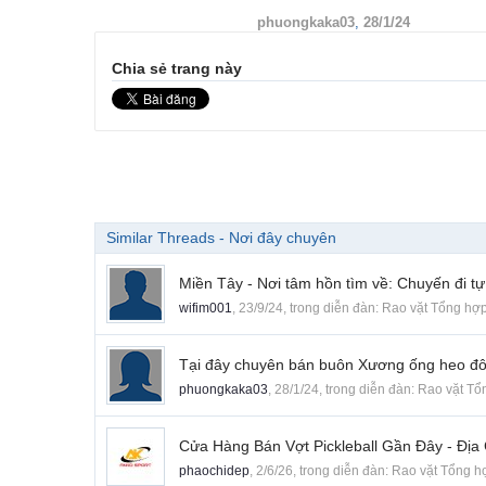
phuongkaka03
,
28/1/24
Chia sẻ trang này
Similar Threads - Nơi đây chuyên
Miền Tây - Nơi tâm hồn tìm về: Chuyến đi t
wifim001
,
23/9/24
, trong diễn đàn:
Rao vặt Tổng hợ
Tại đây chuyên bán buôn Xương ống heo đô
phuongkaka03
,
28/1/24
, trong diễn đàn:
Rao vặt Tổ
Cửa Hàng Bán Vợt Pickleball Gần Đây - Địa 
phaochidep
,
2/6/26
, trong diễn đàn:
Rao vặt Tổng h