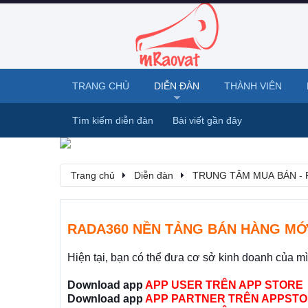
TRANG CHỦ
DIỄN ĐÀN
THÀNH VIÊN
Tìm kiếm diễn đàn
Bài viết gần đây
Trang chủ
Diễn đàn
TRUNG TÂM MUA BÁN - 
RADA360 NỀN TẢNG BÁN HÀNG MỚ
Hiện tại, bạn có thể đưa cơ sở kinh doanh của m
Download app
APP USER TRÊN APP STORE
Download app
APP PARTNER TRÊN APPSTO