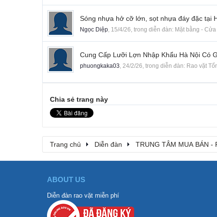
Sóng nhựa hở cỡ lớn, sọt nhựa đáy đặc tại 
Ngọc Diệp
,
15/4/26
, trong diễn đàn:
Mặt bằng - Cửa 
Cung Cấp Lưỡi Lợn Nhập Khẩu Hà Nội Có G
phuongkaka03
,
24/2/26
, trong diễn đàn:
Rao vặt Tổ
Chia sẻ trang này
Trang chủ
Diễn đàn
TRUNG TÂM MUA BÁN - 
ABOUT US
Diễn đàn rao vặt miễn phí