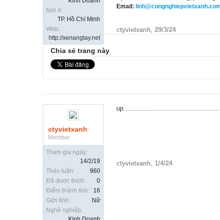
Kinh Doanh
Email:
linh@congnghiepvietxanh.co
Nơi ở:
TP. Hồ Chí Minh
Web:
ctyvietxanh
,
29/3/24
http://xenangtay.net
Chia sẻ trang này
up.................................................
ctyvietxanh
Member
Tham gia ngày:
14/2/19
ctyvietxanh
,
1/4/24
Thảo luận:
960
Đã được thích:
0
Điểm thành tích:
16
Giới tính:
Nữ
Nghề nghiệp:
Kinh Doanh