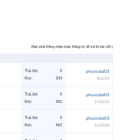
(Bạn phải Đăng nhập hoặc Đăng ký để trả lời bài viết.)
Trả lời:
0
phuocdat03
Đọc:
333
4/11/24
Trả lời:
0
phuocdat03
Đọc:
301
17/10/24
Trả lời:
0
phuocdat03
Đọc:
462
11/10/24