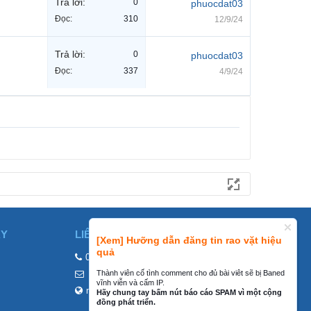
Trả lời:
0
phuocdat03
Đọc:
310
12/9/24
Trả lời:
0
phuocdat03
Đọc:
337
4/9/24
ÀY
LIÊN HỆ
[Xem] Hưỡng dẫn đăng tin rao vặt hiệu
quả
0858002468
Thành viên cố tình comment cho đủ bài viêt sẽ bị Baned
contact@mraovat.vn
vĩnh viễn và cấm IP.
mraovat.vn
Hãy chung tay bấm nút báo cáo SPAM vì một cộng
đồng phát triển.