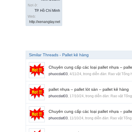
Nơi ở:
TP. Hồ Chí Minh
Web:
http://xenangtay.net
Similar Threads - Pallet kê hàng
Chuyên cung cấp các loại pallet nhựa – pallet
phuocdat03
,
4/11/24
, trong diễn đàn:
Rao vặt Tổng 
pallet nhựa – pallet lót sàn – pallet kê hàng
phuocdat03
,
17/10/24
, trong diễn đàn:
Rao vặt Tổn
Chuyên cung cấp các loại pallet nhựa – pallet
phuocdat03
,
11/10/24
, trong diễn đàn:
Rao vặt Tổng