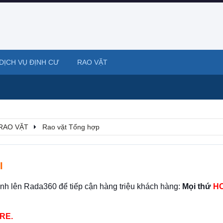
DỊCH VỤ ĐỊNH CƯ
RAO VẶT
RAO VẶT
Rao vặt Tổng hợp
I
ình lên Rada360 để tiếp cận hàng triệu khách hàng:
Mọi thứ
HO
RE.