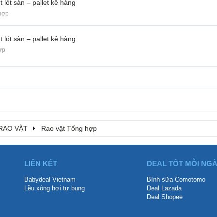
 lót sàn – pallet kê hàng
hợp
 lót sàn – pallet kê hàng
ợp
RAO VẶT
Rao vặt Tổng hợp
LIÊN KẾT
DEAL TỐT MỖI NG
Babydeal Vietnam
Bình sữa Comotomo
Lều xông hơi tự bung
Deal Lazada
Deal Shopee