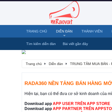
TRANG CHỦ
DIỄN ĐÀN
THÀNH VIÊN
Tìm kiếm diễn đàn
Bài viết gần đây
Trang chủ
Diễn đàn
TRUNG TÂM MUA BÁN - 
RADA360 NỀN TẢNG BÁN HÀNG MỚ
Hiện tại, bạn có thể đưa cơ sở kinh doanh của m
Download app
APP USER TRÊN APP STORE
Download app
APP PARTNER TRÊN APPSTO