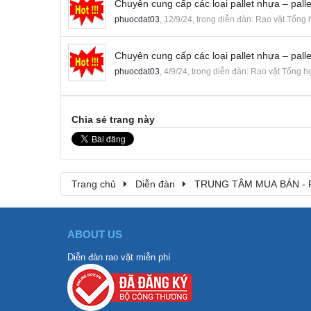
Chuyên cung cấp các loại pallet nhựa – pallet
phuocdat03
,
12/9/24
, trong diễn đàn:
Rao vặt Tổng 
Chuyên cung cấp các loại pallet nhựa – pallet
phuocdat03
,
4/9/24
, trong diễn đàn:
Rao vặt Tổng h
Chia sẻ trang này
Trang chủ
Diễn đàn
TRUNG TÂM MUA BÁN - 
ABOUT US
Diễn đàn rao vặt miễn phí