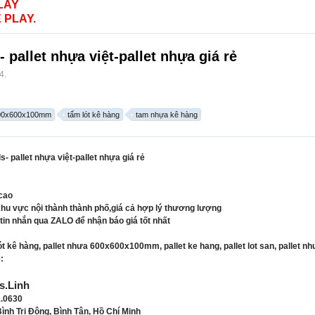
LAY
 PLAY.
pallet nhựa việt-pallet nhựa giá rẻ
24
.
 600x600x100mm
tấm lót kê hàng
tam nhựa kê hàng
 pallet nhựa việt-pallet nhựa giá rẻ
 cao
khu vực nội thành thành phố,giá cả hợp lý thương lượng
 tin nhắn qua ZALO để nhận báo giá tốt nhất
kê hàng, pallet nhưa 600x600x100mm, pallet ke hang, pallet lot san, pallet nhu
:
s.Linh
1.0630
ình Trị Đông, Bình Tân, Hồ Chí Minh