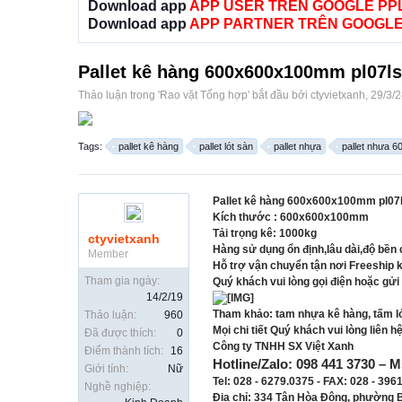
Download app
APP USER TRÊN GOOGLE PP
Download app
APP PARTNER TRÊN GOOGLE
Pallet kê hàng 600x600x100mm pl07ls- 
Thảo luận trong '
Rao vặt Tổng hợp
' bắt đầu bởi
ctyvietxanh
,
29/3/
Tags:
pallet kê hàng
pallet lót sàn
pallet nhựa
pallet nhưa
Pallet kê hàng 600x600x100mm pl07ls-
Kích thước : 600x600x100mm
Tải trọng kê: 1000kg
ctyvietxanh
Hàng sử dụng ổn định,lâu dài,độ bền
Member
Hỗ trợ vận chuyển tận nơi Freeship 
Tham gia ngày:
Quý khách vui lòng gọi điện hoặc gửi
14/2/19
Tham khảo: tam nhựa kê hàng, tấm lót 
Thảo luận:
960
Mọi chi tiết Quý khách vui lòng liên hệ
Đã được thích:
0
Công ty TNHH SX Việt Xanh
Điểm thành tích:
16
Hotline/Zalo: 098 441 3730 – M
Giới tính:
Nữ
Tel: 028 - 6279.0375 - FAX: 028 - 396
Nghề nghiệp:
Địa chỉ: 334 Tân Hòa Đông, phường B