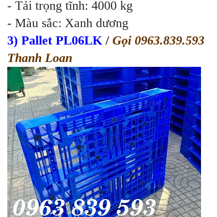
- Tải trọng tĩnh: 4000 kg
- Màu sắc: Xanh dương
3) Pallet PL06LK
/
Gọi 0963.839.593
Thanh Loan