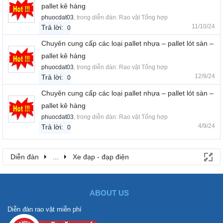
pallet kê hàng
phuocdat03
, trong diễn đàn:
Rao vặt Tổng hợp
11/10/24
Trả lời:
0
Chuyên cung cấp các loại pallet nhựa – pallet lót sàn –
pallet kê hàng
phuocdat03
, trong diễn đàn:
Rao vặt Tổng hợp
12/9/24
Trả lời:
0
Chuyên cung cấp các loại pallet nhựa – pallet lót sàn –
pallet kê hàng
phuocdat03
, trong diễn đàn:
Rao vặt Tổng hợp
4/9/24
Trả lời:
0
Diễn đàn
...
Xe đạp - đạp điện
ABOUT US
Diễn đàn rao vặt miễn phí