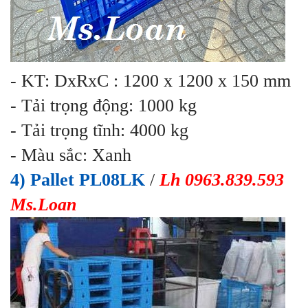
- KT: DxRxC : 1200 x 1200 x 150 mm
- Tải trọng động: 1000 kg
- Tải trọng tĩnh: 4000 kg
- Màu sắc: Xanh
4) Pallet PL08LK
/
Lh 0963.839.593
Ms.Loan