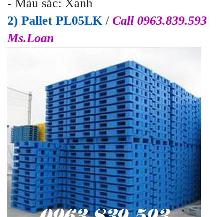
- Màu sắc: Xanh
2) Pallet PL05LK
/
Call 0963.839.593
Ms.Loan