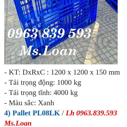
- KT: DxRxC : 1200 x 1200 x 150 mm
- Tải trọng động: 1000 kg
- Tải trọng tĩnh: 4000 kg
- Màu sắc: Xanh
4) Pallet PL08LK
/
Lh 0963.839.593
Ms.Loan