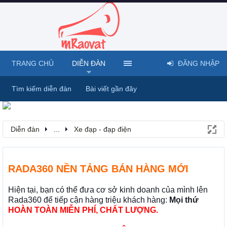
TRANG CHỦ
DIỄN ĐÀN
ĐĂNG NHẬP
Tìm kiếm diễn đàn
Bài viết gần đây
Diễn đàn
...
Xe đạp - đạp điện
RADA360 NỀN TẢNG BÁN HÀNG MỚI
Hiện tại, bạn có thể đưa cơ sở kinh doanh của mình lên
Rada360 để tiếp cận hàng triệu khách hàng:
Mọi thứ
HOÀN TOÀN MIỄN PHÍ, CHẤT LƯỢNG.