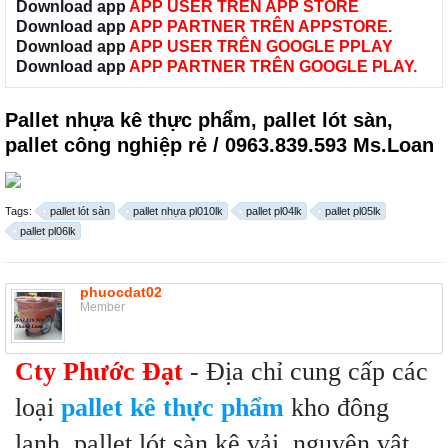
Download app
APP USER TRÊN APP STORE
Download app
APP PARTNER TRÊN APPSTORE.
Download app
APP USER TRÊN GOOGLE PPLAY
Download app
APP PARTNER TRÊN GOOGLE PLAY.
Pallet nhựa kê thực phẩm, pallet lót sàn,
pallet công nghiệp rẻ / 0963.839.593 Ms.Loan
Tags:
pallet lót sàn
pallet nhựa pl010lk
pallet pl04lk
pallet pl05lk
pallet pl06lk
phuocdat02
Member
Cty Phước Đạt
- Địa chỉ cung cấp các
loại
pallet kê thực phẩm
kho đông
lạnh, pallet lót sàn kê vải, nguyên vật