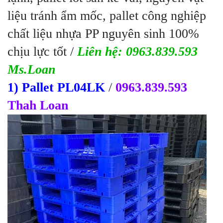
liệu tránh ẩm mốc, pallet công nghiệp
chất liệu nhựa PP nguyên sinh 100%
chịu lực tốt /
Liên hệ: 0963.839.593
Ms.Loan
1) Pallet PL04LK
/
0963.839.593
Thah Loan