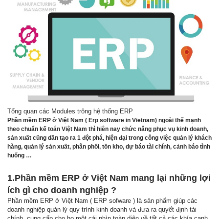
Tổng quan các Modules trông hệ thống ERP
Phần mềm ERP ở Việt Nam ( Erp software in Vietnam) ngoài thế mạnh
theo chuẩn kế toán Việt Nam thì hiên nay chức năng phục vụ kinh doanh,
sản xuất cũng dần tạo ra 1 đột phá, hiện đại trong công việc quản lý khách
hàng, quản lý sản xuất, phân phối, tồn kho, dự báo tài chính, cảnh báo tình
huống …
1.Phần mềm ERP ở Việt Nam mang lại những lợi
ích gì cho doanh nghiệp ?
Phần mềm ERP ở Việt Nam ( ERP sofware ) là sản phẩm giúp các
doanh nghiệp quản lý quy trình kinh doanh và đưa ra quyết định tài
chính, cung cấp cho họ một cái nhìn toàn diện về tất cả các khía cạnh