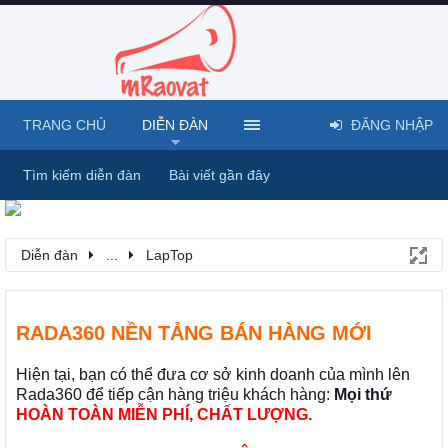
TRANG CHỦ
DIỄN ĐÀN
ĐĂNG NHẬP
Tìm kiếm diễn đàn
Bài viết gần đây
Diễn đàn
...
LapTop
RADA360 NỀN TẢNG BÁN HÀNG MỚI
Hiện tại, bạn có thể đưa cơ sở kinh doanh của mình lên
Rada360 để tiếp cận hàng triệu khách hàng:
Mọi thứ
HOÀN TOÀN MIỄN PHÍ, CHẤT LƯỢNG.