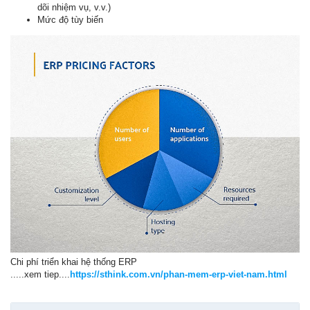
dõi nhiệm vụ, v.v.)
Mức độ tùy biến
Chi phí triển khai hệ thống ERP
.....xem tiep....
https://sthink.com.vn/phan-mem-erp-viet-nam.html