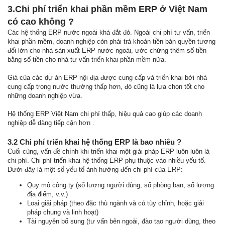
3.Chi phí triển khai phần mềm ERP ở Việt Nam
có cao không ?
Các hệ thống ERP nước ngoài khá đắt đỏ. Ngoài chi phí tư vấn, triển
khai phần mềm, doanh nghiệp còn phải trả khoản tiền bản quyền tương
đối lớn cho nhà sản xuất ERP nước ngoài, ước chừng thêm số tiền
bằng số tiền cho nhà tư vấn triển khai phần mềm nữa.
Giá của các dự án ERP nội địa được cung cấp và triển khai bởi nhà
cung cấp trong nước thường thấp hơn, đó cũng là lựa chọn tốt cho
những doanh nghiệp vừa.
Hệ thống ERP Việt Nam chi phí thấp, hiệu quả cao giúp các doanh
nghiệp dễ dàng tiếp cận hơn .
3.2 Chi phí triển khai hệ thống ERP là bao nhiêu ?
Cuối cùng, vấn đề chính khi triển khai một giải pháp ERP luôn luôn là
chi phí. Chi phí triển khai hệ thống ERP phụ thuộc vào nhiều yếu tố.
Dưới đây là một số yếu tố ảnh hưởng đến chi phí của ERP:
Quy mô công ty (số lượng người dùng, số phòng ban, số lượng
địa điểm, v.v.)
Loại giải pháp (theo đặc thù ngành và có tùy chỉnh, hoặc giải
pháp chung và linh hoạt)
Tài nguyên bổ sung (tư vấn bên ngoài, đào tạo người dùng, theo