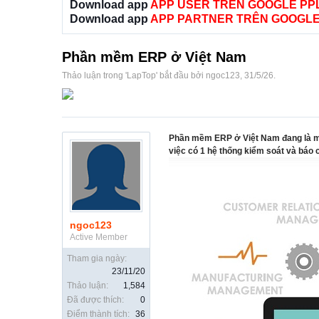
Download app
APP USER TRÊN GOOGLE PP
Download app
APP PARTNER TRÊN GOOGLE
Phần mềm ERP ở Việt Nam
Thảo luận trong '
LapTop
' bắt đầu bởi
ngoc123
,
31/5/26
.
Phần mềm ERP ở Việt Nam đang là mộ
việc có 1 hệ thống kiểm soát và báo 
ngoc123
Active Member
Tham gia ngày:
23/11/20
Thảo luận:
1,584
Đã được thích:
0
Điểm thành tích:
36