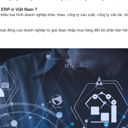
 ERP ở Việt Nam ?
u loại hình doanh nghiệp khác nhau: công ty sản xuất, công ty vận tải, nhà
hoạt động của doanh nghiệp từ giai đoạn nhập mua hàng đến bộ phận bán hàng