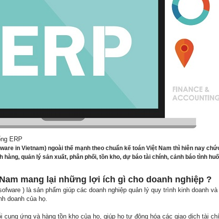
hống ERP
are in Vietnam) ngoài thế mạnh theo chuẩn kế toán Việt Nam thì hiên nay chức 
h hàng, quản lý sản xuất, phân phối, tồn kho, dự báo tài chính, cảnh báo tình h
Nam mang lại những lợi ích gì cho doanh nghiệp ?
are ) là sản phẩm giúp các doanh nghiệp quản lý quy trình kinh doanh và đ
inh doanh của họ.
i cung ứng và hàng tồn kho của họ, giúp họ tự động hóa các giao dịch tài ch