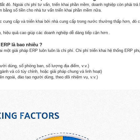
t đỏ. Ngoài chi phí tư vấn, triển khai phần mềm, doanh nghiệp còn phải trả
 bằng số tiền cho nhà tư vấn triển khai phần mềm nữa.
 cung cấp và triển khai bởi nhà cung cấp trong nước thường thấp hơn, đó c
, hiệu quả cao giúp các doanh nghiệp dễ dàng tiếp cận hơn .
g ERP là bao nhiêu ?
ai một giải pháp ERP luôn luôn là chi phí. Chi phí triển khai hệ thống ERP p
ời dùng, số phòng ban, số lượng địa điểm, v.v.)
ngành và có tùy chỉnh, hoặc giải pháp chung và linh hoạt)
n ngoài, đào tạo người dùng, theo dõi nhiệm vụ, v.v.)