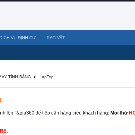
DỊCH VỤ ĐỊNH CƯ
RAO VẶT
 MÁY TÍNH BẢNG
LapTop
I
ình lên Rada360 để tiếp cận hàng triệu khách hàng:
Mọi thứ
HO
RE.