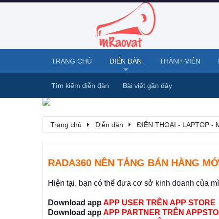
TRANG CHỦ
DIỄN ĐÀN
THÀNH VIÊN
Tìm kiếm diễn đàn
Bài viết gần đây
Trang chủ
Diễn đàn
ĐIỆN THOẠI - LAPTOP -
RADA360 NỀN TẢNG BÁN HÀNG MỚ
Hiện tại, bạn có thể đưa cơ sở kinh doanh của m
Download app
APP USER TRÊN APP STORE
Download app
APP PARTNER TRÊN APPSTO