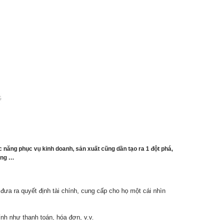
năng phục vụ kinh doanh, sản xuất cũng dần tạo ra 1 đột phá,
uống …
ưa ra quyết định tài chính, cung cấp cho họ một cái nhìn
ính như thanh toán, hóa đơn, v.v.