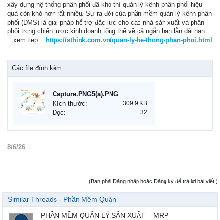
xây dựng hệ thống phân phối đã khó thì quản lý kênh phân phối hiệu
quả còn khó hơn rất nhiều. Sự ra đời của phần mềm quản lý kênh phân
phối (DMS) là giải pháp hỗ trợ đắc lực cho các nhà sản xuất và phân
phối trong chiến lược kinh doanh tổng thể về cả ngắn hạn lẫn dài hạn.
...xem tiep....
https://sthink.com.vn/quan-ly-he-thong-phan-phoi.html
Các file đính kèm:
Capture.PNG5(a).PNG
Kích thước:
309.9 KB
Đọc:
32
8/6/26
(Bạn phải Đăng nhập hoặc Đăng ký để trả lời bài viết.)
Similar Threads - Phần Mềm Quản
PHẦN MỀM QUẢN LÝ SẢN XUẤT – MRP