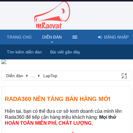
TRANG CHỦ
DIỄN ĐÀN
ĐĂNG NHẬP
Tìm kiếm diễn đàn
Bài viết gần đây
Diễn đàn
...
LapTop
RADA360 NỀN TẢNG BÁN HÀNG MỚI
Hiện tại, bạn có thể đưa cơ sở kinh doanh của mình lên
Rada360 để tiếp cận hàng triệu khách hàng:
Mọi thứ
HOÀN TOÀN MIỄN PHÍ, CHẤT LƯỢNG.