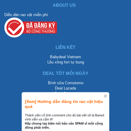
ABOUT US
Diễn đàn rao vặt miễn phí
LIÊN KẾT
Babydeal Vietnam
Lều xông hơi tự bung
DEAL TỐT MỖI NGÀY
Bình sữa Comotomo
Deal Lazada
Deal Shopee
[Xem] Hưỡng dẫn đăng tin rao vặt hiệu
LIÊN HỆ
quả
0858002468
Thành viên cố tình comment cho đủ bài viêt sẽ bị Baned
vĩnh viễn và cấm IP.
contact@mraovat.vn
Hãy chung tay bấm nút báo cáo SPAM vì một cộng
đồng phát triển.
mraovat.vn