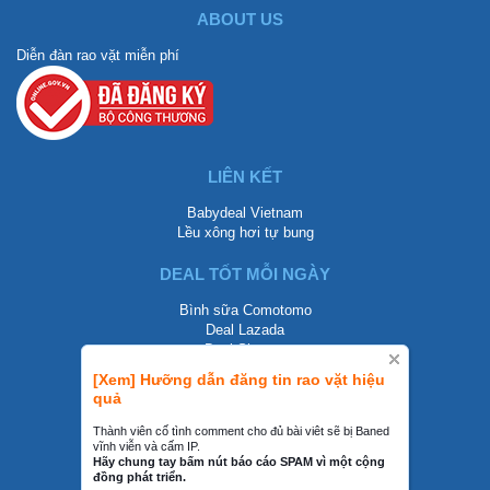
ABOUT US
Diễn đàn rao vặt miễn phí
LIÊN KẾT
Babydeal Vietnam
Lều xông hơi tự bung
DEAL TỐT MỖI NGÀY
Bình sữa Comotomo
Deal Lazada
Deal Shopee
[Xem] Hưỡng dẫn đăng tin rao vặt hiệu
LIÊN HỆ
quả
0858002468
Thành viên cố tình comment cho đủ bài viêt sẽ bị Baned
vĩnh viễn và cấm IP.
contact@mraovat.vn
Hãy chung tay bấm nút báo cáo SPAM vì một cộng
đồng phát triển.
mraovat.vn