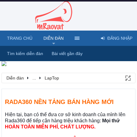
TRANG CHỦ
DIỄN ĐÀN
ĐĂNG NHẬP
Tìm kiếm diễn đàn
Bài viết gần đây
Diễn đàn
...
LapTop
RADA360 NỀN TẢNG BÁN HÀNG MỚI
Hiện tại, bạn có thể đưa cơ sở kinh doanh của mình lên
Rada360 để tiếp cận hàng triệu khách hàng:
Mọi thứ
HOÀN TOÀN MIỄN PHÍ, CHẤT LƯỢNG.