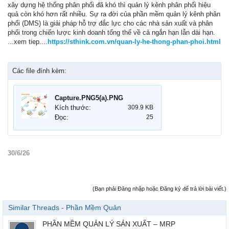
xây dựng hệ thống phân phối đã khó thì quản lý kênh phân phối hiệu
quả còn khó hơn rất nhiều. Sự ra đời của phần mềm quản lý kênh phân
phối (DMS) là giải pháp hỗ trợ đắc lực cho các nhà sản xuất và phân
phối trong chiến lược kinh doanh tổng thể về cả ngắn hạn lẫn dài hạn.
...xem tiep....
https://sthink.com.vn/quan-ly-he-thong-phan-phoi.html
Các file đính kèm:
Capture.PNG5(a).PNG
Kích thước:
309.9 KB
Đọc:
25
30/6/26
(Bạn phải Đăng nhập hoặc Đăng ký để trả lời bài viết.)
Similar Threads - Phần Mềm Quản
PHẦN MỀM QUẢN LÝ SẢN XUẤT – MRP