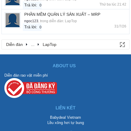
Thứ ba lúc 21:42
Trả lời:
0
PHẦN MỀM QUẢN LÝ SẢN XUẤT – MRP
ngoc123
, trong diễn đàn:
LapTop
31/7/26
Trả lời:
0
Diễn đàn
...
LapTop
ABOUT US
Diễn đàn rao vặt miễn phí
LIÊN KẾT
Babydeal Vietnam
Lều xông hơi tự bung