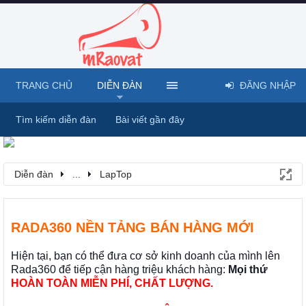
TRANG CHỦ
DIỄN ĐÀN
ĐĂNG NHẬP
Tìm kiếm diễn đàn
Bài viết gần đây
Diễn đàn
...
LapTop
RADA360 NỀN TẢNG BÁN HÀNG MỚI
Hiện tại, bạn có thể đưa cơ sở kinh doanh của mình lên
Rada360 để tiếp cận hàng triệu khách hàng:
Mọi thứ
HOÀN TOÀN MIỄN PHÍ, CHẤT LƯỢNG.