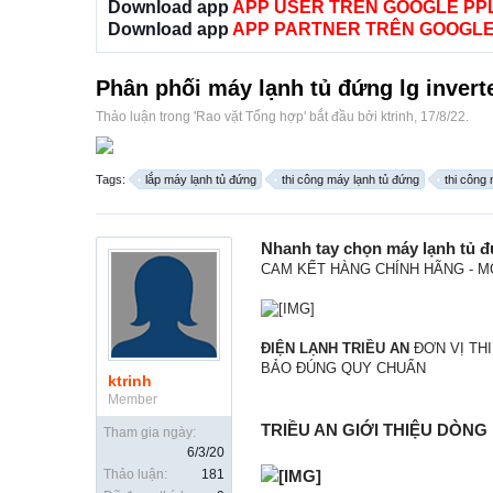
Download app
APP USER TRÊN GOOGLE PP
Download app
APP PARTNER TRÊN GOOGLE
Phân phối máy lạnh tủ đứng lg inverte
Thảo luận trong '
Rao vặt Tổng hợp
' bắt đầu bởi
ktrinh
,
17/8/22
.
Tags:
lắp máy lạnh tủ đứng
thi công máy lạnh tủ đứng
thi công 
Nhanh tay chọn
máy lạnh tủ đ
CAM KẾT HÀNG CHÍNH HÃNG - M
ĐIỆN LẠNH TRIỀU AN
ĐƠN VỊ TH
BẢO ĐÚNG QUY CHUẨN
ktrinh
Member
TRIỀU AN
GIỚI THIỆU DÒNG
Tham gia ngày:
6/3/20
Thảo luận:
181