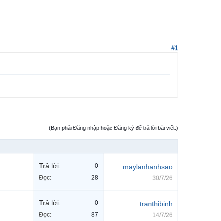
#1
(Bạn phải Đăng nhập hoặc Đăng ký để trả lời bài viết.)
Trả lời:
0
maylanhanhsao
Đọc:
28
30/7/26
Trả lời:
0
tranthibinh
Đọc:
87
14/7/26