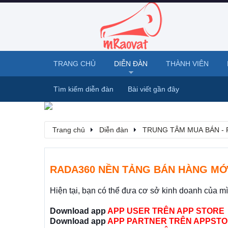
TRANG CHỦ
DIỄN ĐÀN
THÀNH VIÊN
Tìm kiếm diễn đàn
Bài viết gần đây
Trang chủ
Diễn đàn
TRUNG TÂM MUA BÁN - 
RADA360 NỀN TẢNG BÁN HÀNG MỚ
Hiện tại, bạn có thể đưa cơ sở kinh doanh của m
Download app
APP USER TRÊN APP STORE
Download app
APP PARTNER TRÊN APPSTO