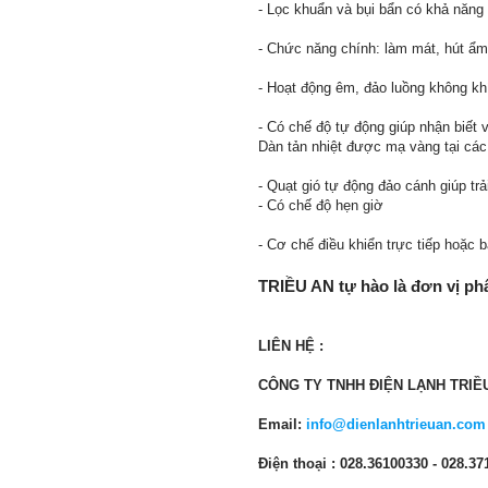
- Lọc khuẩn và bụi bẩn có khả năng
- Chức năng chính: làm mát, hút ẩm
- Hoạt động êm, đảo luồng không kh
- Có chế độ tự động giúp nhận biết v
Dàn tản nhiệt được mạ vàng tại các
- Quạt gió tự động đảo cánh giúp trả
- Có chế độ hẹn giờ
- Cơ chế điều khiển trực tiếp hoặc
TRIỀU AN
tự hào là đơn vị ph
LIÊN HỆ :
CÔNG TY TNHH ĐIỆN LẠNH TRIỀ
Email:
info@dienlanhtrieuan.com
Điện thoại : 028.36100330 - 028.3