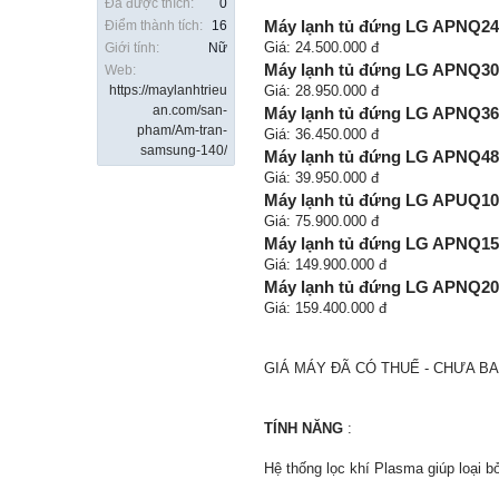
Đã được thích:
0
Máy lạnh tủ đứng LG APNQ2
Điểm thành tích:
16
Giá: 24.500.000 đ
Giới tính:
Nữ
Máy lạnh tủ đứng LG APNQ3
Web:
https://maylanhtrieu
Giá: 28.950.000 đ
an.com/san-
Máy lạnh tủ đứng LG APNQ36
pham/Am-tran-
Giá: 36.450.000 đ
samsung-140/
Máy lạnh tủ đứng LG APNQ4
Giá: 39.950.000 đ
Máy lạnh tủ đứng LG APUQ10
Giá: 75.900.000 đ
Máy lạnh tủ đứng LG APNQ1
Giá: 149.900.000 đ
Máy lạnh tủ đứng LG APNQ2
Giá: 159.400.000 đ
GIÁ MÁY ĐÃ CÓ THUẾ - CHƯA BA
TÍNH NĂNG
:
Hệ thống lọc khí Plasma giúp loại b