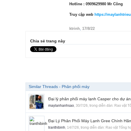
Hotline : 0909629980 Mr Công
Truy cập web
https://maylanhtrie
ktrinh
,
17/8/22
Chia sẻ trang này
Similar Threads - Phân phối máy
Đại lý phân phối máy lạnh Casper cho dự án
maylanhanhsao
,
30/7/26
, trong diễn đàn:
Rao vặt T
Đại Lý Phân Phối Máy Lạnh Gree Chính Hãn
tranthibinh
,
14/7/26
, trong diễn đàn:
Rao vặt Tổng h