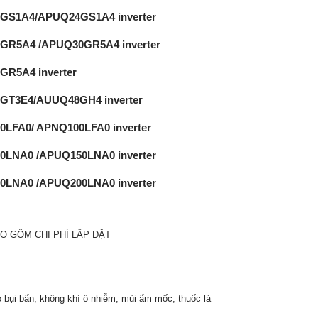
4GS1A4/APUQ24GS1A4 inverter
0GR5A4 /APUQ30GR5A4 inverter
GR5A4 inverter
8GT3E4/AUUQ48GH4 inverter
0LFA0/ APNQ100LFA0 inverter
50LNA0 /APUQ150LNA0 inverter
00LNA0 /APUQ200LNA0 inverter
O GỒM CHI PHÍ LẮP ĐẶT
ỏ bụi bẩn, không khí ô nhiễm, mùi ẩm mốc, thuốc lá