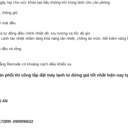
 gây hại cho sức khỏe tạo bầu không khí trong lành cho căn phòng
, thông gió
í mát đều
à tự động điều chỉnh nhiệt độ, lưu lượng và tốc độ gió
 cánh tản nhiệt nhằm tăng khả năng tản nhiệt, chống ăn mòn, tiết kiệm năng
i đều và rộng
 bằng Remode có khoảng cách điều khiển xa
ân phối thi công lắp đặt
máy lạnh tủ đứng
giá tốt nhất hiện nay t
U AN
7172899 -0909090622