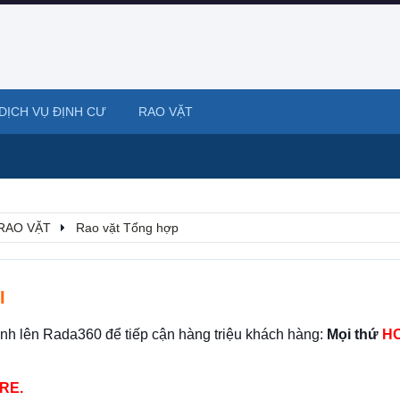
DỊCH VỤ ĐỊNH CƯ
RAO VẶT
RAO VẶT
Rao vặt Tổng hợp
I
ình lên Rada360 để tiếp cận hàng triệu khách hàng:
Mọi thứ
HO
RE.