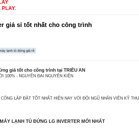
LAY
 PLAY.
r giá sỉ tốt nhất cho công trình
máy lạnh tủ đứng giá rẻ
ứng giá tốt
cho công trình tại TRIỀU AN
ỚI 100% - NGUYÊN ĐAI NGUYÊN KIỆN
I CÔNG LẮP ĐẶT TỐT NHẤT HIỆN NAY VỚI ĐỘI NGŨ NHÂN VIÊN KỸ T
MÁY LẠNH TỦ ĐỨNG LG INVERTER
MỚI NHẤT