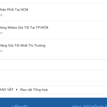
 Phân Phối Tại HCM
ợp
Đứng Midea Giá Tốt Tại TP.HCM
ợp
Hãng Giá Tốt Nhất Thị Trường
ợp
RAO VẶT
Rao vặt Tổng hợp
LIÊN KẾT
DEAL TỐT MỖI NG