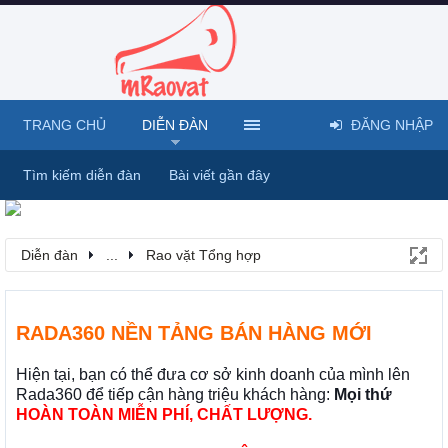
TRANG CHỦ
DIỄN ĐÀN
ĐĂNG NHẬP
Tìm kiếm diễn đàn
Bài viết gần đây
Diễn đàn
...
Rao vặt Tổng hợp
RADA360 NỀN TẢNG BÁN HÀNG MỚI
Hiện tại, bạn có thể đưa cơ sở kinh doanh của mình lên
Rada360 để tiếp cận hàng triệu khách hàng:
Mọi thứ
HOÀN TOÀN MIỄN PHÍ, CHẤT LƯỢNG.