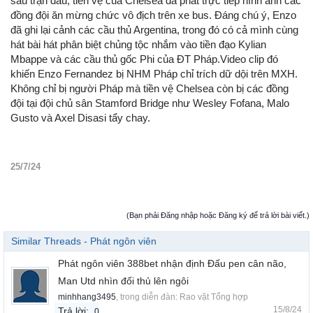
sau trận đấu, tiền vệ của Chelsea đã phát trực tiếp hình ảnh các
đồng đội ăn mừng chức vô địch trên xe bus. Đáng chú ý, Enzo
đã ghi lại cảnh các cầu thủ Argentina, trong đó có cả mình cùng
hát bài hát phân biệt chủng tộc nhắm vào tiền đạo Kylian
Mbappe và các cầu thủ gốc Phi của ĐT Pháp.
Video clip đó
khiến Enzo Fernandez bị NHM Pháp chỉ trích dữ dội trên MXH.
Không chỉ bị người Pháp mà tiền vệ Chelsea còn bị các đồng
đội tại đội chủ sân Stamford Bridge như Wesley Fofana, Malo
Gusto và Axel Disasi tẩy chay.
25/7/24
(Bạn phải Đăng nhập hoặc Đăng ký để trả lời bài viết.)
Similar Threads - Phát ngôn viên
Phát ngôn viên 388bet nhận định Đấu pen cân não,
Man Utd nhìn đối thủ lên ngôi
minhhang3495
, trong diễn đàn:
Rao vặt Tổng hợp
15/8/24
Trả lời:
0