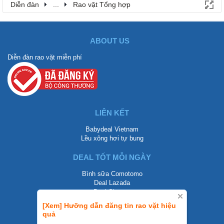
Diễn đàn
...
Rao vặt Tổng hợp
ABOUT US
Diễn đàn rao vặt miễn phí
LIÊN KẾT
Babydeal Vietnam
Lều xông hơi tự bung
DEAL TỐT MỖI NGÀY
Bình sữa Comotomo
Deal Lazada
Deal Shopee
[Xem] Hưỡng dẫn đăng tin rao vặt hiệu
LIÊN HỆ
quả