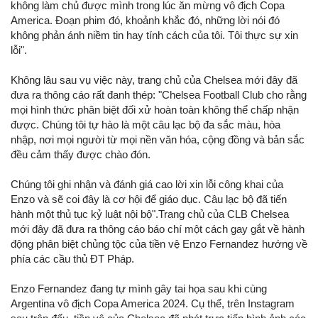
không làm chủ được mình trong lúc ăn mừng vô địch Copa
America. Đoạn phim đó, khoảnh khắc đó, những lời nói đó
không phản ánh niềm tin hay tính cách của tôi. Tôi thực sự xin
lỗi".
Không lâu sau vụ việc này, trang chủ của Chelsea mới đây đã
đưa ra thông cáo rất đanh thép: "Chelsea Football Club cho rằng
mọi hình thức phân biệt đối xử hoàn toàn không thể chấp nhận
được. Chúng tôi tự hào là một câu lạc bộ đa sắc màu, hòa
nhập, nơi mọi người từ mọi nền văn hóa, cộng đồng và bản sắc
đều cảm thấy được chào đón.
Chúng tôi ghi nhận và đánh giá cao lời xin lỗi công khai của
Enzo và sẽ coi đây là cơ hội để giáo dục. Câu lạc bộ đã tiến
hành một thủ tục kỷ luật nội bộ".Trang chủ của CLB Chelsea
mới đây đã đưa ra thông cáo báo chí một cách gay gắt về hành
động phân biệt chủng tộc của tiền vệ Enzo Fernandez hướng về
phía các cầu thủ ĐT Pháp.
Enzo Fernandez đang tự mình gây tai họa sau khi cùng
Argentina vô địch Copa America 2024. Cụ thể, trên Instagram