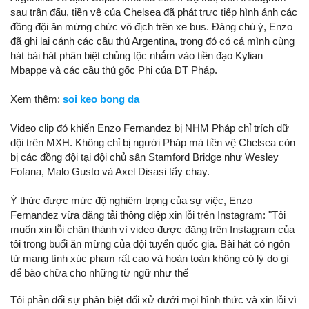
sau trận đấu, tiền vệ của Chelsea đã phát trực tiếp hình ảnh các
đồng đội ăn mừng chức vô địch trên xe bus. Đáng chú ý, Enzo
đã ghi lại cảnh các cầu thủ Argentina, trong đó có cả mình cùng
hát bài hát phân biệt chủng tộc nhắm vào tiền đạo Kylian
Mbappe và các cầu thủ gốc Phi của ĐT Pháp.
Xem thêm:
soi keo bong da
Video clip đó khiến Enzo Fernandez bị NHM Pháp chỉ trích dữ
dội trên MXH. Không chỉ bị người Pháp mà tiền vệ Chelsea còn
bị các đồng đội tại đội chủ sân Stamford Bridge như Wesley
Fofana, Malo Gusto và Axel Disasi tẩy chay.
Ý thức được mức độ nghiêm trọng của sự việc, Enzo
Fernandez vừa đăng tải thông điệp xin lỗi trên Instagram: "Tôi
muốn xin lỗi chân thành vì video được đăng trên Instagram của
tôi trong buổi ăn mừng của đội tuyển quốc gia. Bài hát có ngôn
từ mang tính xúc phạm rất cao và hoàn toàn không có lý do gì
để bào chữa cho những từ ngữ như thế
Tôi phản đối sự phân biệt đối xử dưới mọi hình thức và xin lỗi vì