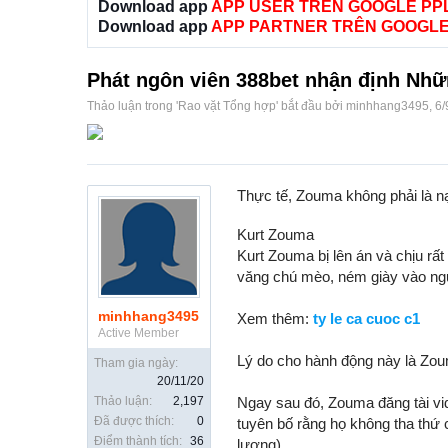
Download app
APP USER TRÊN GOOGLE PP
Download app
APP PARTNER TRÊN GOOGLE
Phát ngôn viên 388bet nhận định Nhữn
Thảo luận trong '
Rao vặt Tổng hợp
' bắt đầu bởi
minhhang3495
,
6/
Thực tế, Zouma không phải là nạ
Kurt Zouma
Kurt Zouma bị lên án và chịu rấ
văng chú mèo, ném giày vào ng
minhhang3495
Xem thêm:
ty le ca cuoc c1
Active Member
Lý do cho hành động này là Zou
Tham gia ngày:
20/11/20
Thảo luận:
2,197
Ngay sau đó, Zouma đăng tài vi
Đã được thích:
0
tuyên bố rằng họ không tha thứ 
Điểm thành tích:
36
lương).