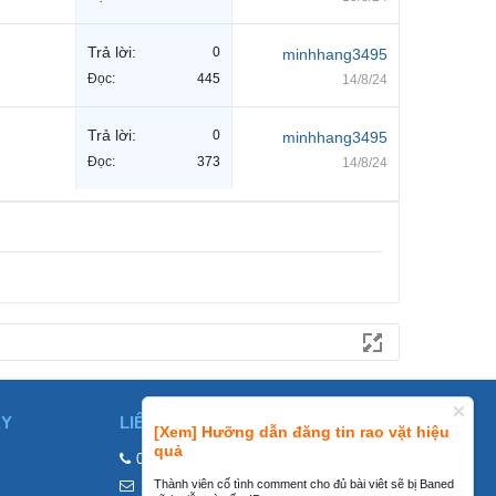
Trả lời:
0
minhhang3495
Đọc:
445
14/8/24
Trả lời:
0
minhhang3495
Đọc:
373
14/8/24
ÀY
LIÊN HỆ
[Xem] Hưỡng dẫn đăng tin rao vặt hiệu
quả
0858002468
Thành viên cố tình comment cho đủ bài viêt sẽ bị Baned
contact@mraovat.vn