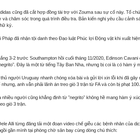
 Adidas cũng đã cắt hợp đồng tài trợ với Zouma sau sự cố này. Tổ c
và chăm sóc trong quá trình điều tra. Bản kiến nghị yêu cầu cảnh s
chữ ký.
 Pháp đã nhận tội danh theo Đạo luật Phúc lợi Động vật khi xuất hi
thắng 3-2 trước Southampton hồi cuối tháng 11/2020, Edinson Cavani
grito". Đây là một từ tiếng Tây Ban Nha, nhưng bị coi là có hàm ý miệ
u thủ người Uruguay nhanh chóng xóa bài và gửi lời xin lỗi khi đã gâ
 nhưng, anh vẫn phải lãnh án treo giò 3 trận từ FA và còn bị phạt 10
nhiều người cũng khẳng định từ "negrito" không hề mang hàm ý xúc p
o giò 3 trận.
le Alli từng đăng tải một đoạn video chế giễu các bệnh nhân của dịc
gồi gần mình tại phòng chờ sân bay cùng dòng chú thích: