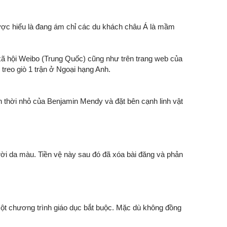
được hiểu là đang ám chỉ các du khách châu Á là mầm
g xã hội Weibo (Trung Quốc) cũng như trên trang web của
 treo giò 1 trận ở Ngoại hạng Anh.
nh thời nhỏ của Benjamin Mendy và đặt bên cạnh linh vật
gười da màu. Tiền vệ này sau đó đã xóa bài đăng và phản
 một chương trình giáo dục bắt buộc. Mặc dù không đồng