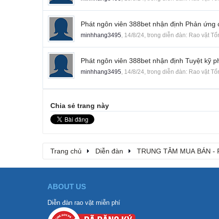
Phát ngôn viên 388bet nhận định Phản ứng c
minhhang3495
,
14/8/24
, trong diễn đàn:
Rao vặt Tổ
Phát ngôn viên 388bet nhận định Tuyệt kỹ p
minhhang3495
,
14/8/24
, trong diễn đàn:
Rao vặt Tổ
Chia sẻ trang này
Trang chủ
Diễn đàn
TRUNG TÂM MUA BÁN - 
ABOUT US
Diễn đàn rao vặt miễn phí