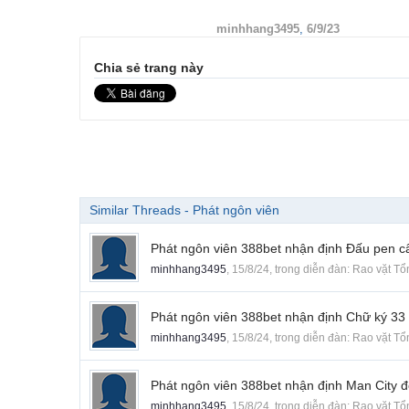
minhhang3495
,
6/9/23
Chia sẻ trang này
Similar Threads - Phát ngôn viên
Phát ngôn viên 388bet nhận định Đấu pen câ
minhhang3495
,
15/8/24
, trong diễn đàn:
Rao vặt Tổ
Phát ngôn viên 388bet nhận định Chữ ký 33 t
minhhang3495
,
15/8/24
, trong diễn đàn:
Rao vặt Tổ
Phát ngôn viên 388bet nhận định Man City 
minhhang3495
,
15/8/24
, trong diễn đàn:
Rao vặt Tổ