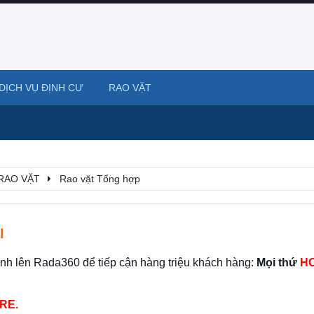
DỊCH VỤ ĐỊNH CƯ
RAO VẶT
RAO VẶT
Rao vặt Tổng hợp
I
ình lên Rada360 để tiếp cận hàng triệu khách hàng:
Mọi thứ
HO
RE.