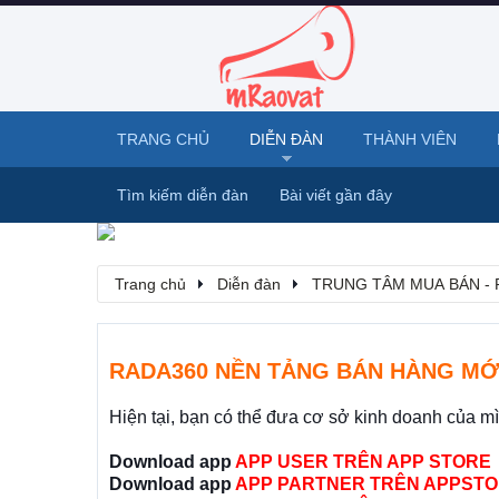
TRANG CHỦ
DIỄN ĐÀN
THÀNH VIÊN
Tìm kiếm diễn đàn
Bài viết gần đây
Trang chủ
Diễn đàn
TRUNG TÂM MUA BÁN - 
RADA360 NỀN TẢNG BÁN HÀNG MỚ
Hiện tại, bạn có thể đưa cơ sở kinh doanh của m
Download app
APP USER TRÊN APP STORE
Download app
APP PARTNER TRÊN APPSTO