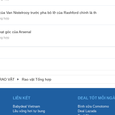
ủa Van Nistelrooy trước pha bỏ lỡ của Rashford chính là th
ng hợp
hạt góc của Arsenal
ng hợp
RAO VẶT
Rao vặt Tổng hợp
LIÊN KẾT
DEAL TỐT MỖI NG
Babydeal Vietnam
Bình sữa Comotomo
Lều xông hơi tự bung
Deal Lazada