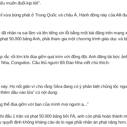
u muốn đuổi kịp tôi!".
chỉ vừa bùng phát ở Trung Quốc và châu Á. Hành động này của Alli 
 đã nhận ra sai lầm và lên tiếng xin lỗi bằng một bài đăng trên mạn
 phạt 50.000 bảng Anh, phải tham gia một chương trình giáo dục và bị
 rắc rối lớn khi đùa giỡn quá trớn với đồng đội. Anh đăng tài bức ả
Nha, Conguitos. Cầu thủ người Bồ Đào Nha viết chú thích:
 này. Họ nổi giận vì cho rằng Silva đang có ý phân biệt chủng tộc n
 thêm dầu vào lửa" có nội dung:
g thể đùa giỡn với bạn của mình mọi người ạ..."
m thi đấu 1 trận và phạt 50.000 bảng bởi FA, anh còn phải hoàn thành
y quyết định không kháng cáo do lo ngại phải nhận án phạt nặng hơn.