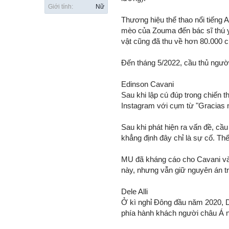
Giới tính:
Nữ
Thương hiệu thể thao nổi tiếng
mèo của Zouma đến bác sĩ thú y 
vật cũng đã thu về hơn 80.000 
Đến tháng 5/2022, cầu thủ người
Edinson Cavani
Sau khi lập cú đúp trong chiến 
Instagram với cụm từ "Gracias ne
Sau khi phát hiện ra vấn đề, cầ
khẳng định đây chỉ là sự cố. Thế
MU đã kháng cáo cho Cavani và 
này, nhưng vẫn giữ nguyên án tre
Dele Alli
Ở kì nghỉ Đông đầu năm 2020, De
phía hành khách người châu Á n