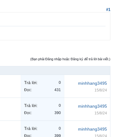
#1
(Bạn phải Đăng nhập hoặc Đăng ký để trả lời bài viết.)
Trả lời:
0
minhhang3495
Đọc:
431
15/8/24
Trả lời:
0
minhhang3495
Đọc:
390
15/8/24
Trả lời:
0
minhhang3495
Đọc:
399
15/8/24