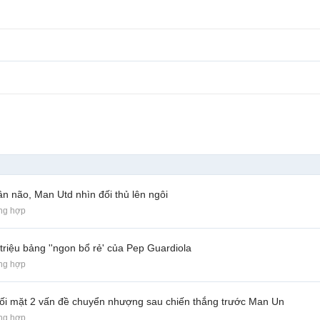
n não, Man Utd nhìn đối thủ lên ngôi
ng hợp
riệu bảng ''ngon bổ rẻ' của Pep Guardiola
ng hợp
đối mặt 2 vấn đề chuyển nhượng sau chiến thắng trước Man Un
ng hợp