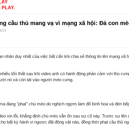
LAY
 PLAY.
g cầu thủ mang vạ vì mạng xã hội: Đá con mèo,
9/23
.
n nhân duy nhất của việc bất cẩn khi chia sẻ thông tin lên mạng xã h
t nhiều tổn thất sau khi video anh có hành động phản cảm với thú cưn
ười nó và còn tát vào người mèo cưng.
ma đang "phạt" chú mèo do nghịch ngợm làm đổ bình hoa và đèn bếp 
deo xin lỗi, khẳng định chú mèo vẫn ổn sau sự cố này. Trước sự lê
cho bất kỳ hành vi ngược đãi động vật nào, đồng thời phạt cầu thủ 