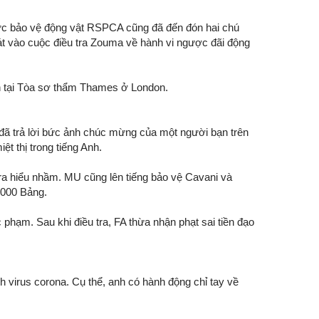
hức bảo vệ động vật RSPCA cũng đã đến đón hai chú
át vào cuộc điều tra Zouma về hành vi ngược đãi động
ện tại Tòa sơ thẩm Thames ở London.
 đã trả lời bức ảnh chúc mừng của một người bạn trên
t thị trong tiếng Anh.
y ra hiểu nhầm. MU cũng lên tiếng bảo vệ Cavani và
0.000 Bảng.
hạm. Sau khi điều tra, FA thừa nhận phạt sai tiền đạo
h virus corona. Cụ thể, anh có hành động chỉ tay về