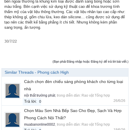
bên ngoài thường là khung kim loại được đánh sáng bóng hoặc sơn
màu trắng. Bên cạnh việc sử dụng kỹ thuật cao để khoa trương tính
thẩm mỹ của vật liệu thông thường. Các vật liệu nhân tạo cao cấp như:
thép không gỉ, gốm chịu lửa, keo dán silicone… cũng được sử dụng để
tạo nên các thiết kế bằng phẳng ít chi tiết. Nhưng không kém phần
sang trọng, ấn tượng.
30/7/22
(Bạn phải Đăng nhập hoặc Đăng ký để trả lời bài viết.)
Similar Threads - Phong cách High
Cách chọn đèn chiếu sáng phòng khách cho từng loại
nhà
nội thất trường phát
, trong diễn đàn:
Rao vặt Tổng hợp
26/6/26
Trả lời:
0
Chọn Màu Sơn Nhà Bếp Sao Cho Đẹp, Sạch Và Hợp
Phong Cách Nội Thất?
muabanonline0002
, trong diễn đàn:
Rao vặt Tổng hợp
19/6/26