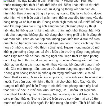
Thế nào là phong cách High tech? Phong cách High tech
thuộc trường phái thiết kế nội thất hiện đại. Điểm khác biệt rõ rệt nhất
của phong cách là dựa vào việc sử dụng hệ thống kết cấu hiện đại,
hình khối theo phương đứng và phương ngang. Đây là xu hướng được
yêu thích vì nhờ hiệu quả thị giác mạnh thông qua việc tập trung vào đa
công năng và bố bục tự do. Phong cách High tech có kiểu thiết kế bằng
việc kết hợp giữa hiệu ứng ánh sáng và các phương pháp kỹ thuật
hiện đại, hệ thống giải trí kỹ thuật số… thành một khối thống nhất. Nội
thất chú trọng vào không gian sử dụng chứ không phải là hình dáng đồ
vật màu sắc. Theo đó, vẻ đẹp của không gian kiến trúc được thể hiện
qua những tiện nghi cao cấp và vật liệu tiên tiến. Phong cách này phù
hợp với những người yêu thích công nghệ. Người mong muốn có một
không gian sống sáng tạo, cá tính. Màu sắc thường dùng trong phong
cách High tech Về cơ bản, những ngôi nhà được thiết kế theo phong
cách High tech thường đơn giản nhưng có nhiều đường sắc nét. Gia
chủ hay sử dụng các màu nguyên thủy và màu bê tông để trang trí nội
thất. Các mặt tường, trần, sàn và cửa được dùng các gam màu sáng.
Không gian phòng khách là phần quan trọng nhất với nhiều cửa sổ
được thiết kế rộng. Màu sắc ấm áp phối hợp với ánh sáng tự nhiên bên
ngoài. Tạo cảm giác yên bình, thoải mái cho chủ nhân. Các vật liệu
trang trí nội thất phổ biến Trang trí nội thất theo phong cách này khai
thác triệt để các ưu thế của kính, kim loại, đá… nhằm đạt hiệu quả
trong thiết kế không gian. Phương pháp áp dụng các vật liệu có hình
dáng phẳng, thẳng. Nhưng vẫn thể hiện được sự mềm mại và cá tính
mạnh mẽ toát ra từ bên ngoài lẫn bên trong sản phẩm. Thiết kế kết cấu