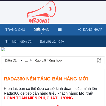
TRANG CHỦ
DIỄN ĐÀN
ĐĂNG NHẬP
Tìm kiếm diễn đàn
Bài viết gần đây
Diễn đàn
...
Rao vặt Tổng hợp
RADA360 NỀN TẢNG BÁN HÀNG MỚI
Hiện tại, bạn có thể đưa cơ sở kinh doanh của mình lên
Rada360 để tiếp cận hàng triệu khách hàng:
Mọi thứ
HOÀN TOÀN MIỄN PHÍ, CHẤT LƯỢNG.