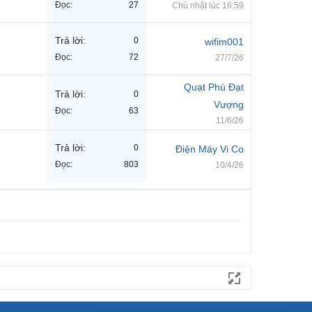
Đọc:
27
Chủ nhật lúc 16:59
Trả lời:
0
wifim001
Đọc:
72
27/7/26
Quạt Phú Đạt
Trả lời:
0
Vượng
Đọc:
63
11/6/26
Trả lời:
0
Điện Máy Vi Co
Đọc:
803
10/4/26