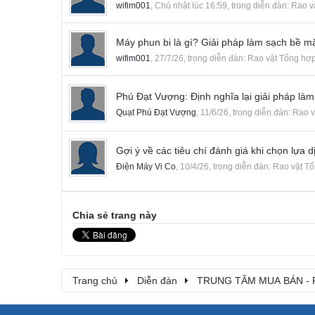
wifim001
,
Chủ nhật lúc 16:59
, trong diễn đàn:
Rao v
Máy phun bi là gì? Giải pháp làm sạch bề m
wifim001
,
27/7/26
, trong diễn đàn:
Rao vặt Tổng hợ
Phú Đạt Vượng: Định nghĩa lại giải pháp là
Quạt Phú Đạt Vượng
,
11/6/26
, trong diễn đàn:
Rao v
Gợi ý về các tiêu chí đánh giá khi chọn lựa
Điện Máy Vi Co
,
10/4/26
, trong diễn đàn:
Rao vặt T
Chia sẻ trang này
Trang chủ
Diễn đàn
TRUNG TÂM MUA BÁN - 