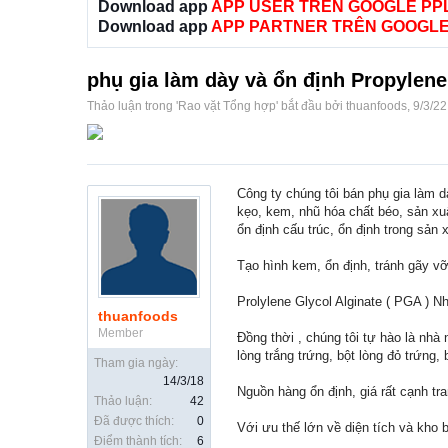
Download app
APP USER TRÊN GOOGLE PP
Download app
APP PARTNER TRÊN GOOGLE
phụ gia làm dày và ổn định Propylene 
Thảo luận trong '
Rao vặt Tổng hợp
' bắt đầu bởi
thuanfoods
,
9/3/22
Công ty chúng tôi bán phụ gia làm d
kẹo, kem, nhũ hóa chất béo, sản xuấ
ổn định cấu trúc, ổn định trong s
Tạo hình kem, ổn định, tránh gãy v
Prolylene Glycol Alginate ( PGA ) N
thuanfoods
Member
Đồng thời , chúng tôi tự hào là nhà 
lòng trắng trứng, bột lòng đỏ trứng
Tham gia ngày:
14/3/18
Nguồn hàng ổn định, giá rất cạnh tra
Thảo luận:
42
Đã được thích:
0
Với ưu thế lớn về diện tích và kho
Điểm thành tích:
6