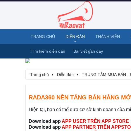
TRANG CHỦ
DIỄN ĐÀN
THÀNH VIÊN
Tìm kiếm diễn đàn
Bài viết gần đây
Trang chủ
Diễn đàn
TRUNG TÂM MUA BÁN - 
RADA360 NỀN TẢNG BÁN HÀNG MỚ
Hiện tại, bạn có thể đưa cơ sở kinh doanh của m
Download app
APP USER TRÊN APP STORE
Download app
APP PARTNER TRÊN APPSTO