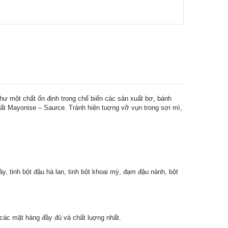
như một chất ổn định trong chế biến các sản xuất bơ, bánh
xuất Mayonise – Saurce. Tránh hiện tuợng vỡ vụn trong sợi mì,
ây, tinh bột đậu hà lan, tinh bột khoai mỳ, đạm đậu nành, bột
 các mặt hàng đầy đủ và chất luợng nhất.