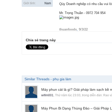
Giới tính:
Nam
Qúy Doanh nghiệp có nhu cầu vui lòn
Mr. Trọng Thuần - 0972 704 954
thuanfoods
,
9/3/22
Chia sẻ trang này
Similar Threads - phụ gia làm
Máy phun cát là gì? Giải pháp làm sạch bề 
wifim001
,
Thứ năm lúc 23:03
, trong diễn đàn:
Rao v
Máy Phun Bi Dạng Thùng Đảo – Giải Pháp 