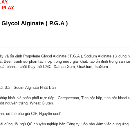
LAY
 PLAY.
Glycol Alginate ( P.G.A )
.
ày và ổn định Propylene Glycol Alginate ( P.G.A ), Sodium Alginate sử dụng 
t Beer, tránh sự phân tách lớp trong nuớc giải khát, tạo ổn định trong sản 
ản xuât bánh… chất thay thế CMC, Xathan Gum, GuaGum, IsaGum
ỡ
hật Bản, Sodim Alginate Nhật Bản
nhập khẩu và phân phối trực tiếp : Carrgaeenan, Tinh bột bắp, tinh bột khoai t
, bột nguyên trứng. Wheat Gluten
nh, có thể báo giá CIF, Nguyên cont'
 bãi cùng đội ngủ QC chuyên nghiệp bên Công ty luôn bảo đảm việc cung ứng