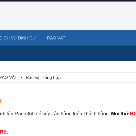
DỊCH VỤ ĐỊNH CƯ
RAO VẶT
RAO VẶT
Rao vặt Tổng hợp
I
ình lên Rada360 để tiếp cận hàng triệu khách hàng:
Mọi thứ
HO
RE.