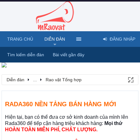
TRANG CHỦ
DIỄN ĐÀN
ĐĂNG NHẬP
Tìm kiếm diễn đàn
Bài viết gần đây
Diễn đàn
...
Rao vặt Tổng hợp
RADA360 NỀN TẢNG BÁN HÀNG MỚI
Hiện tại, bạn có thể đưa cơ sở kinh doanh của mình lên
Rada360 để tiếp cận hàng triệu khách hàng:
Mọi thứ
HOÀN TOÀN MIỄN PHÍ, CHẤT LƯỢNG.