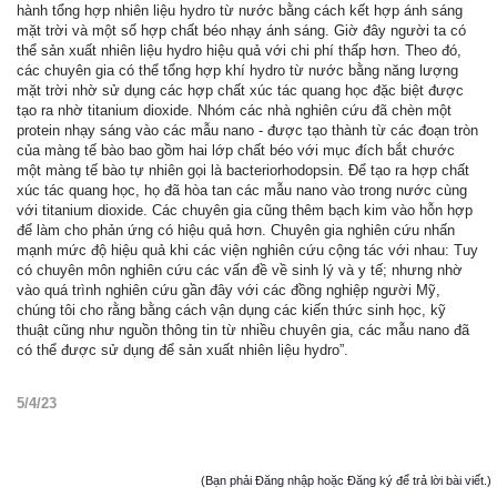
hành tổng hợp nhiên liệu hydro từ nước bằng cách kết hợp ánh sáng
mặt trời và một số hợp chất béo nhạy ánh sáng. Giờ đây người ta có
thể sản xuất nhiên liệu hydro hiệu quả với chi phí thấp hơn. Theo đó,
các chuyên gia có thể tổng hợp khí hydro từ nước bằng năng lượng
mặt trời nhờ sử dụng các hợp chất xúc tác quang học đặc biệt được
tạo ra nhờ titanium dioxide. Nhóm các nhà nghiên cứu đã chèn một
protein nhạy sáng vào các mẫu nano - được tạo thành từ các đoạn tròn
của màng tế bào bao gồm hai lớp chất béo với mục đích bắt chước
một màng tế bào tự nhiên gọi là bacteriorhodopsin. Để tạo ra hợp chất
xúc tác quang học, họ đã hòa tan các mẫu nano vào trong nước cùng
với titanium dioxide. Các chuyên gia cũng thêm bạch kim vào hỗn hợp
để làm cho phản ứng có hiệu quả hơn. Chuyên gia nghiên cứu nhấn
mạnh mức độ hiệu quả khi các viện nghiên cứu cộng tác với nhau: Tuy
có chuyên môn nghiên cứu các vấn đề về sinh lý và y tế; nhưng nhờ
vào quá trình nghiên cứu gần đây với các đồng nghiệp người Mỹ,
chúng tôi cho rằng bằng cách vận dụng các kiến thức sinh học, kỹ
thuật cũng như nguồn thông tin từ nhiều chuyên gia, các mẫu nano đã
có thể được sử dụng để sản xuất nhiên liệu hydro”.
5/4/23
(Bạn phải Đăng nhập hoặc Đăng ký để trả lời bài viết.)