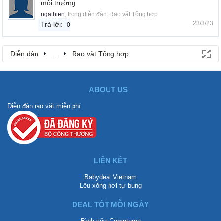
môi trường
ngathien
, trong diễn đàn:
Rao vặt Tổng hợp
23/3/23
Trả lời:
0
Diễn đàn
...
Rao vặt Tổng hợp
ABOUT US
Diễn đàn rao vặt miễn phí
LIÊN KẾT
Babydeal Vietnam
Lều xông hơi tự bung
DEAL TỐT MỖI NGÀY
Bình sữa Comotomo