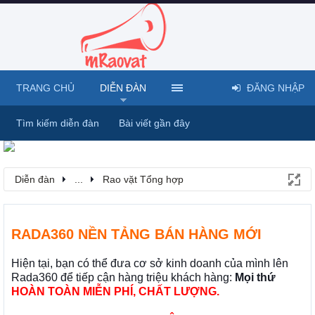
TRANG CHỦ
DIỄN ĐÀN
ĐĂNG NHẬP
Tìm kiếm diễn đàn
Bài viết gần đây
Diễn đàn
...
Rao vặt Tổng hợp
RADA360 NỀN TẢNG BÁN HÀNG MỚI
Hiện tại, bạn có thể đưa cơ sở kinh doanh của mình lên
Rada360 để tiếp cận hàng triệu khách hàng:
Mọi thứ
HOÀN TOÀN MIỄN PHÍ, CHẤT LƯỢNG.