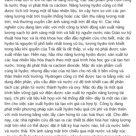
là nước thay vì phát thải ra cácbon. Năng lượng hydro cũng có thể
được tích trữ trong một tế bào nhiên liệu, tin cậy hơn so với các pin
năng lượng mặt trời truyền thống hoặc các tấm thu năng lượng mặt
trời, mà thường xuyên cần ánh sáng mặt trời để duy trì. Các nhà
nghiên cứu đang làm việc với một công ty khởi động sản xuất năng
lượng sạch từ ánh sáng mặt trời và bất kỳ nguồn nước nào Giáo sư kỹ
thuật hóa học và là nhà khoa học dẫn đầu nghiên cứu cho biết, mặc dù
hydro là nguyên tố phổ biến nhất trong vũ trụ, lượng hydro tinh khiết
trong bầu khí quyển của Trái đất là rất thấp, vì vậy nó phải được sản
xuất nhân tạo. Hiện nay, hầu như năng lượng hydro được sản xuất từ
các loại nhiên liệu hóa thạch theo một quá trình hóa học gọi cải tạo hơi
nước, trong đó phát thải ra cacbon dioxide. Mặc dù sản phẩm cuối
cùng là hydro, nhưng đầu vào của nó làm cho nó rất ít bền vững và
thân thiện môi trường. Hydrogen cũng có thể được tạo ra bằng việc sử
dụng điện phân, yêu cầu điện và nước có độ tinh khiết cao để phân
tách các phân tử nước thành hydro và oxy. Mặc dù đây là một quá
trình bền vững (giả sử điện được sản xuất từ nguồn năng lượng tái
tạo), chi phí vật liệu kết hợp với hệ thống đắt tiền- đây là một rào cản
lớn cho việc sản xuất hydro tái tạo với giá cả hợp lý. Công ty đang
phát triển phương pháp sản xuất hydro hiệu quả chi phí và thân thiện
với môi trường bằng việc lấy cảm hứng từ các loài thực vật. Cho đến
nay, các nhà nghiên cứu đã tạo ra các thiết bị điện hóa học năng lượng
mặt trời nhỏ có thể được đặt ở bất kỳ loại nước nào, kể cả nước biển
và nước thải. Khi ánh sáng mặt trời chiếu qua mặt nước và tiếp xúc