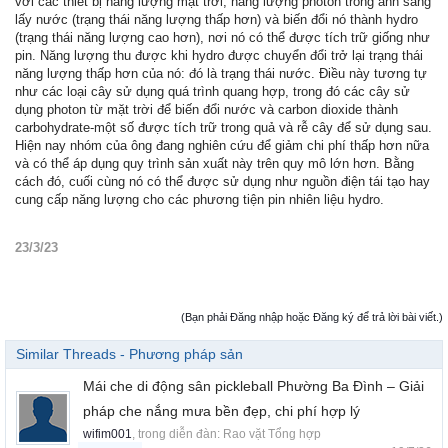
với các thiết bị năng lượng mặt trời, năng lượng photon trong ánh sáng
lấy nước (trạng thái năng lượng thấp hơn) và biến đổi nó thành hydro
(trạng thái năng lượng cao hơn), nơi nó có thể được tích trữ giống như
pin. Năng lượng thu được khi hydro được chuyển đổi trở lại trạng thái
năng lượng thấp hơn của nó: đó là trạng thái nước. Điều này tương tự
như các loại cây sử dụng quá trình quang hợp, trong đó các cây sử
dụng photon từ mặt trời để biến đổi nước và carbon dioxide thành
carbohydrate-một số được tích trữ trong quả và rễ cây để sử dụng sau.
Hiện nay nhóm của ông đang nghiên cứu để giảm chi phí thấp hơn nữa
và có thể áp dụng quy trình sản xuất này trên quy mô lớn hơn. Bằng
cách đó, cuối cùng nó có thể được sử dụng như nguồn điện tái tạo hay
cung cấp năng lượng cho các phương tiện pin nhiên liệu hydro.
23/3/23
(Bạn phải Đăng nhập hoặc Đăng ký để trả lời bài viết.)
Similar Threads - Phương pháp sản
Mái che di động sân pickleball Phường Ba Đình – Giải
pháp che nắng mưa bền đẹp, chi phí hợp lý
wifim001
, trong diễn đàn:
Rao vặt Tổng hợp