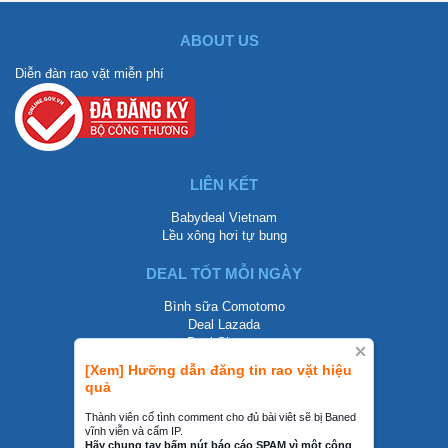
ABOUT US
Diễn đàn rao vặt miễn phí
LIÊN KẾT
Babydeal Vietnam
Lều xông hơi tự bung
DEAL TỐT MỖI NGÀY
Bình sữa Comotomo
Deal Lazada
Deal Shopee
[Xem] Hưỡng dẫn đăng tin rao vặt hiệu
LIÊN HỆ
quả
0858002468
Thành viên cố tình comment cho đủ bài viêt sẽ bị Baned
vĩnh viễn và cấm IP.
contact@mraovat.vn
Hãy chung tay bấm nút báo cáo SPAM vì một cộng