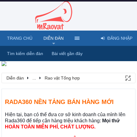
TRANG CHỦ
DIỄN ĐÀN
ĐĂNG NHẬP
Tìm kiếm diễn đàn
Bài viết gần đây
Diễn đàn
...
Rao vặt Tổng hợp
RADA360 NỀN TẢNG BÁN HÀNG MỚI
Hiện tại, bạn có thể đưa cơ sở kinh doanh của mình lên
Rada360 để tiếp cận hàng triệu khách hàng:
Mọi thứ
HOÀN TOÀN MIỄN PHÍ, CHẤT LƯỢNG.