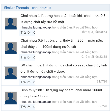
Similar Threads - chai nhựa lít
Chai nhựa 1 lít đựng hóa chất thoát khí, chai nhựa 0.5
lít đựng chất tẩy rửa bề mặt
nhuachatluongcaocap
, trong diễn đàn:
Rao vặt Tổng hợp
Hôm qua, lúc 00:54
Trả lời:
0
Chai nhựa 0.5 lít tròn, chai thủy tinh 250ml màu nâu,
chai thủy tinh 100ml đựng nước cất
nhuachatluongcaocap
, trong diễn đàn:
Rao vặt Tổng hợp
Chủ nhật lúc 23:38
Trả lời:
0
SX chai nhựa 1 lít đựng hóa chất có seal, chai thủy tinh
0.5 lít đựng hóa chất y dược
nhuachatluongcaocap
, trong diễn đàn:
Rao vặt Tổng hợp
31/7/26
Trả lời:
0
Bình thủy tinh 1 lít đựng mỹ phẩm, chai nhựa 100ml
đựng toner/ lotion..
nhuachatluongcaocap
, trong diễn đàn:
Rao vặt Tổng hợp
30/7/26
Trả lời:
0