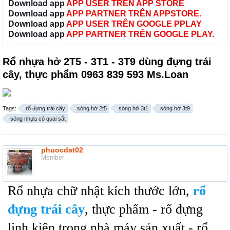
Download app
APP USER TRÊN APP STORE
Download app
APP PARTNER TRÊN APPSTORE.
Download app
APP USER TRÊN GOOGLE PPLAY
Download app
APP PARTNER TRÊN GOOGLE PLAY.
Rổ nhựa hở 2T5 - 3T1 - 3T9 dùng đựng trái
cây, thực phẩm 0963 839 593 Ms.Loan
Tags:
rổ đựng trái cây
sóng hở 2t5
sóng hở 3t1
sóng hở 3t9
sóng nhựa có quai sắt
phuocdat02
Member
Rổ nhựa chữ nhật kích thước lớn,
rổ
đựng trái cây
, thực phẩm - rổ đựng
linh kiện trong nhà máy sản xuất - rổ