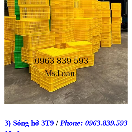
3) Sóng hở 3T9
/
Phone: 0963.839.593