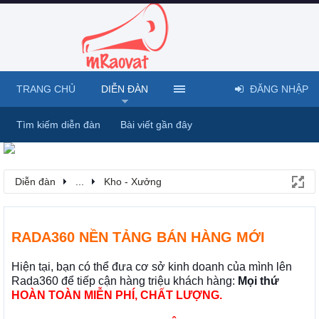
TRANG CHỦ
DIỄN ĐÀN
ĐĂNG NHẬP
Tìm kiếm diễn đàn
Bài viết gần đây
Diễn đàn
...
Kho - Xưởng
RADA360 NỀN TẢNG BÁN HÀNG MỚI
Hiện tại, bạn có thể đưa cơ sở kinh doanh của mình lên
Rada360 để tiếp cận hàng triệu khách hàng:
Mọi thứ
HOÀN TOÀN MIỄN PHÍ, CHẤT LƯỢNG.