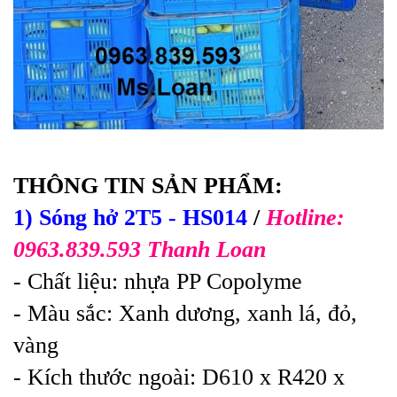
THÔNG TIN SẢN PHẨM:
1) Sóng hở 2T5
- HS014
/
Hotline:
0963.839.593 Thanh Loan
- Chất liệu: nhựa PP Copolyme
- Màu sắc: Xanh dương, xanh lá, đỏ,
vàng
- Kích thước ngoài: D610 x R420 x