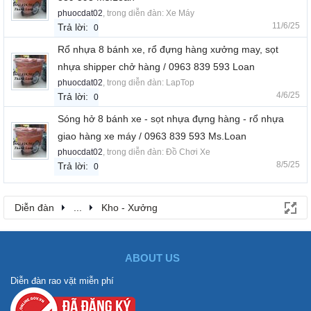
phuocdat02
, trong diễn đàn:
Xe Máy
11/6/25
Trả lời:
0
Rổ nhựa 8 bánh xe, rổ đựng hàng xưởng may, sọt
nhựa shipper chở hàng / 0963 839 593 Loan
phuocdat02
, trong diễn đàn:
LapTop
4/6/25
Trả lời:
0
Sóng hở 8 bánh xe - sọt nhựa đựng hàng - rổ nhựa
giao hàng xe máy / 0963 839 593 Ms.Loan
phuocdat02
, trong diễn đàn:
Đồ Chơi Xe
8/5/25
Trả lời:
0
Diễn đàn
...
Kho - Xưởng
ABOUT US
Diễn đàn rao vặt miễn phí