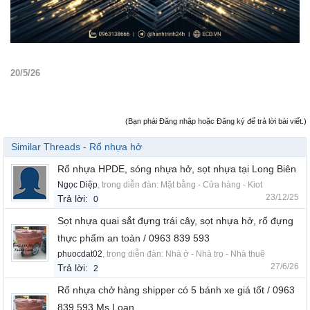
20/5/26
(Bạn phải Đăng nhập hoặc Đăng ký để trả lời bài viết.)
Similar Threads - Rổ nhựa hở
Rổ nhựa HPDE, sóng nhựa hở, sọt nhựa tại Long Biên
Ngọc Diệp
, trong diễn đàn:
Mặt bằng - Cửa hàng - Kiot
23/12/25
Trả lời:
0
Sọt nhựa quai sắt đựng trái cây, sọt nhựa hở, rổ đựng
thực phẩm an toàn / 0963 839 593
phuocdat02
, trong diễn đàn:
Nhà ở - Nhà trọ - Nhà thuê
27/6/26
Trả lời:
2
Rổ nhựa chở hàng shipper có 5 bánh xe giá tốt / 0963
839 593 Ms.Loan