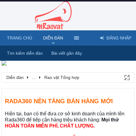
TRANG CHỦ
DIỄN ĐÀN
ĐĂNG NHẬP
Tìm kiếm diễn đàn
Bài viết gần đây
Diễn đàn
...
Rao vặt Tổng hợp
RADA360 NỀN TẢNG BÁN HÀNG MỚI
Hiện tại, bạn có thể đưa cơ sở kinh doanh của mình lên
Rada360 để tiếp cận hàng triệu khách hàng:
Mọi thứ
HOÀN TOÀN MIỄN PHÍ, CHẤT LƯỢNG.