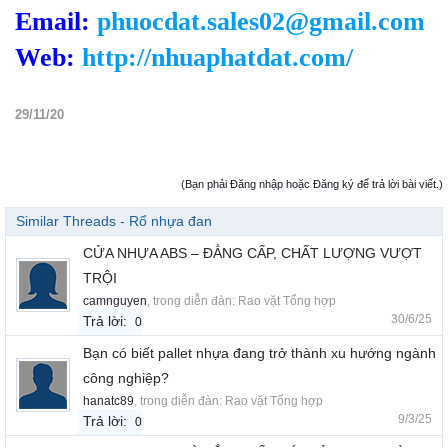
Email:
phuocdat.sales02@gmail.com
Web:
http://nhuaphatdat.com/
29/11/20
(Bạn phải Đăng nhập hoặc Đăng ký để trả lời bài viết.)
Similar Threads - Rổ nhựa đan
CỬA NHỰA ABS – ĐẲNG CẤP, CHẤT LƯỢNG VƯỢT
TRỘI
camnguyen
, trong diễn đàn:
Rao vặt Tổng hợp
30/6/25
Trả lời:
0
Bạn có biết pallet nhựa đang trở thành xu hướng ngành
công nghiệp?
hanatc89
, trong diễn đàn:
Rao vặt Tổng hợp
9/3/25
Trả lời:
0