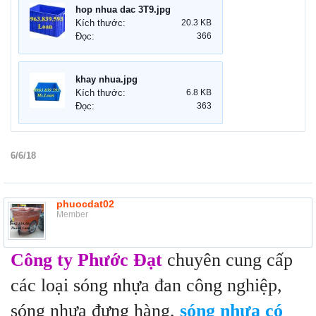
hop nhua dac 3T9.jpg
Kích thước:
20.3 KB
Đọc:
366
khay nhua.jpg
Kích thước:
6.8 KB
Đọc:
363
6/6/18
phuocdat02
Member
Công ty Phước Đạt
chuyên cung cấp
các loại sóng nhựa đan công nghiệp,
sóng nhựa đựng hàng,
sóng nhựa có