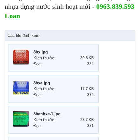
nhựa đựng nước sinh hoạt mới -
0963.839.593
Loan
Các file đính kèm:
8bx.jpg
Kích thước:
30.8 KB
Đọc:
384
8bxe.jpg
Kích thước:
17.7 KB
Đọc:
374
8banhxe-1.jpg
Kích thước:
28.7 KB
Đọc:
381