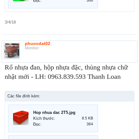
Đọc:
366
3/4/18
phuocdat02
Member
Rổ nhựa đan, hộp nhựa đặc, thùng nhựa chữ
nhật mới - LH: 0963.839.593 Thanh Loan
Các file đính kèm:
Hop nhua dac 2T5.jpg
Kích thước:
8.5 KB
Đọc:
364