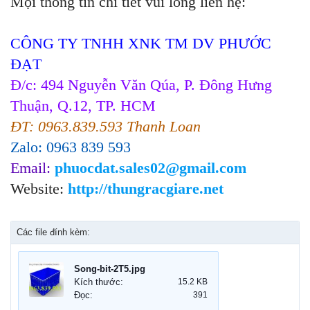
Mọi thông tin chi tiết vui lòng liên hệ:
CÔNG TY TNHH XNK TM DV PHƯỚC
ĐẠT
Đ/c: 494 Nguyễn Văn Qúa, P. Đông Hưng
Thuận, Q.12, TP. HCM
ĐT: 0963.839.593 Thanh Loan
Zalo: 0963 839 593
Email:
phuocdat.sales02@gmail.com
Website:
http://thungracgiare.net
Các file đính kèm:
Song-bit-2T5.jpg
Kích thước:
15.2 KB
Đọc:
391