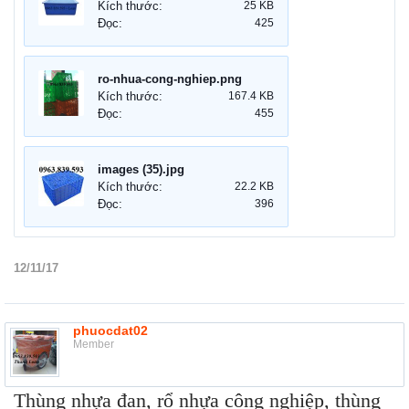
Kích thước:
25 KB
Đọc:
425
ro-nhua-cong-nghiep.png
Kích thước:
167.4 KB
Đọc:
455
images (35).jpg
Kích thước:
22.2 KB
Đọc:
396
12/11/17
phuocdat02
Member
Thùng nhựa đan, rổ nhựa công nghiệp, thùng