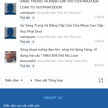
SANG TRỌNG VÀ ĐẮNG CẤP VỚI CỬA NHỰA ĐÀI
LOAN TỪ HUYPHATDOOR
camnguyen
, trong diễn đàn:
Rao vặt Tổng hợp
17/6/24
Trả lời:
0
Sự Sang Trọng Và Đẳng Cấp Của Cửa Nhựa Cao Cấp -
Huy Phát Door
camnguyen
, trong diễn đàn:
Rao vặt Tổng hợp
13/5/24
Trả lời:
0
Sóng nhựa vuông đan lớn, sóng hở đựng hàng, rổ
đựng trái cây / 0963.839.593 Ms.Loan
phuocdat02
, trong diễn đàn:
Thời Trang & Phụ Kiện
9/10/23
Trả lời:
0
Diễn đàn
...
Rao vặt Tổng hợp
ABOUT US
Diễn đàn rao vặt miễn phí