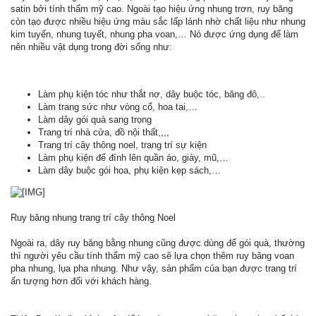
satin bởi tính thẩm mỹ cao. Ngoài tạo hiệu ứng nhung trơn, ruy băng
còn tạo được nhiều hiệu ứng màu sắc lấp lánh nhờ chất liệu như nhung
kim tuyến, nhung tuyết, nhung pha voan,… Nó được ứng dụng để làm
nên nhiều vật dụng trong đời sống như:
Làm phụ kiện tóc như thắt nơ, dây buộc tóc, băng đô,..
Làm trang sức như vòng cổ, hoa tai,…
Làm dây gói quà sang trọng
Trang trí nhà cửa, đồ nội thất,,,,
Trang trí cây thông noel, trang trí sự kiện
Làm phụ kiện để đính lên quần áo, giày, mũ,…
Làm dây buộc gói hoa, phụ kiện kẹp sách,…
Ruy băng nhung trang trí cây thông Noel
Ngoài ra, dây ruy băng bằng nhung cũng được dùng để gói quà, thường
thì người yêu cầu tính thẩm mỹ cao sẽ lựa chọn thêm ruy băng voan
pha nhung, lụa pha nhung. Như vậy, sản phẩm của bạn được trang trí
ấn tượng hơn đối với khách hàng.