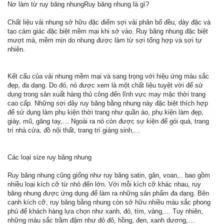
Nơ làm từ ruy băng nhungRuy băng nhung là gì?
Chất liệu vải nhung sở hữu đặc điểm sợi vải phân bố đều, dày đặc và
tạo cảm giác đặc biệt mềm mại khi sở vào. Ruy băng nhung đặc biệt
mượt mà, mềm mịn do nhung được làm từ sợi tổng hợp và sợi tự
nhiên.
Kết cấu của vải nhung mềm mại và sang trọng với hiệu ứng màu sắc
đẹp, đa dạng. Do đó, nó được xem là một chất liệu tuyệt vời để sử
dụng trong sản xuất hàng thủ công đến lĩnh vực may mặc thời trang
cao cấp. Những sợi dây ruy băng bằng nhung này đặc biệt thích hợp
để sử dụng làm phụ kiện thời trang như quần áo, phụ kiện làm đẹp,
giày, mũ, găng tay,… Ngoài ra nó còn được sự kiện để gói quà, trang
trí nhà cửa, đồ nội thất, trang trí giáng sinh,…
Các loại size ruy băng nhung
Ruy băng nhung cũng giống như ruy băng satin, gân, voan,.. bao gồm
nhiều loại kích cỡ từ nhỏ đến lớn. Với mỗi kích cỡ khác nhau, ruy
băng nhung được ứng dụng để làm ra những sản phẩm đa dạng. Bên
cạnh kích cỡ, ruy băng bằng nhung còn sở hữu nhiều màu sắc phong
phú để khách hàng lựa chọn như xanh, đỏ, tím, vàng,… Tuy nhiên,
những màu sắc trầm đậm như đỏ đô, hồng, đen, xanh dương,…