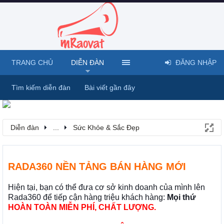
TRANG CHỦ
DIỄN ĐÀN
ĐĂNG NHẬP
Tìm kiếm diễn đàn
Bài viết gần đây
Diễn đàn
...
Sức Khỏe & Sắc Đẹp
RADA360 NỀN TẢNG BÁN HÀNG MỚI
Hiện tại, bạn có thể đưa cơ sở kinh doanh của mình lên
Rada360 để tiếp cận hàng triệu khách hàng:
Mọi thứ
HOÀN TOÀN MIỄN PHÍ, CHẤT LƯỢNG.