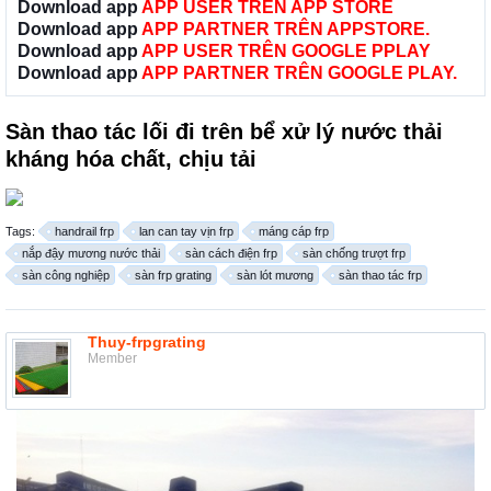
Download app
APP USER TRÊN APP STORE
Download app
APP PARTNER TRÊN APPSTORE.
Download app
APP USER TRÊN GOOGLE PPLAY
Download app
APP PARTNER TRÊN GOOGLE PLAY.
Sàn thao tác lối đi trên bể xử lý nước thải
kháng hóa chất, chịu tải
Tags:
handrail frp
lan can tay vịn frp
máng cáp frp
nắp đậy mương nước thải
sàn cách điện frp
sàn chống trượt frp
sàn công nghiệp
sàn frp grating
sàn lót mương
sàn thao tác frp
Thuy-frpgrating
Member