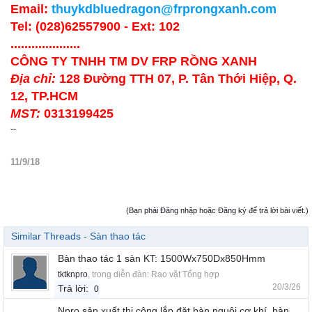
Email:
thuykdbluedragon@frprongxanh.com
Tel: (028)62557900 - Ext: 102
....................
CÔNG TY TNHH TM DV FRP RỒNG XANH
Địa chỉ:
128 Đường TTH 07, P. Tân Thới Hiệp, Q.
12, TP.HCM
MST:
0313199425
--
11/9/18
(Bạn phải Đăng nhập hoặc Đăng ký để trả lời bài viết.)
Similar Threads - Sàn thao tác
Bàn thao tác 1 sàn KT: 1500Wx750Dx850Hmm
tktknpro
, trong diễn đàn:
Rao vặt Tổng hợp
20/3/26
Trả lời:
0
Npro sản xuất thi công lắp đặt bàn nguội cơ khí, bàn