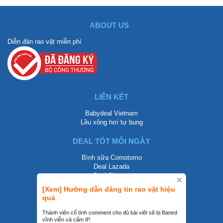
ABOUT US
Diễn đàn rao vặt miễn phí
LIÊN KẾT
Babydeal Vietnam
Lều xông hơi tự bung
DEAL TỐT MỖI NGÀY
Bình sữa Comotomo
Deal Lazada
Deal Shopee
[Xem] Hưỡng dẫn đăng tin rao vặt hiệu
LIÊN HỆ
quả
0858002468
Thành viên cố tình comment cho đủ bài viêt sẽ bị Baned
vĩnh viễn và cấm IP.
contact@mraovat.vn