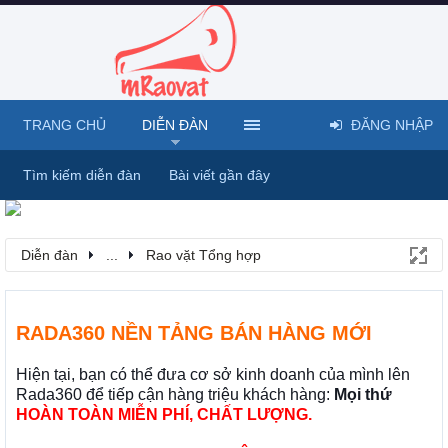
TRANG CHỦ
DIỄN ĐÀN
ĐĂNG NHẬP
Tìm kiếm diễn đàn
Bài viết gần đây
Diễn đàn
...
Rao vặt Tổng hợp
RADA360 NỀN TẢNG BÁN HÀNG MỚI
Hiện tại, bạn có thể đưa cơ sở kinh doanh của mình lên
Rada360 để tiếp cận hàng triệu khách hàng:
Mọi thứ
HOÀN TOÀN MIỄN PHÍ, CHẤT LƯỢNG.