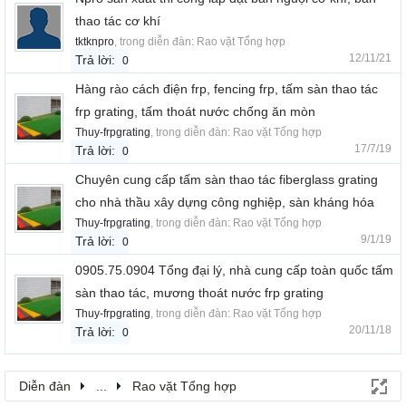
thao tác cơ khí
tktknpro
, trong diễn đàn:
Rao vặt Tổng hợp
12/11/21
Trả lời:
0
Hàng rào cách điện frp, fencing frp, tấm sàn thao tác
frp grating, tấm thoát nước chống ăn mòn
Thuy-frpgrating
, trong diễn đàn:
Rao vặt Tổng hợp
17/7/19
Trả lời:
0
Chuyên cung cấp tấm sàn thao tác fiberglass grating
cho nhà thầu xây dựng công nghiệp, sàn kháng hóa
Thuy-frpgrating
, trong diễn đàn:
Rao vặt Tổng hợp
9/1/19
Trả lời:
0
0905.75.0904 Tổng đại lý, nhà cung cấp toàn quốc tấm
sàn thao tác, mương thoát nước frp grating
Thuy-frpgrating
, trong diễn đàn:
Rao vặt Tổng hợp
20/11/18
Trả lời:
0
Diễn đàn
...
Rao vặt Tổng hợp