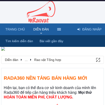
TRANG CHỦ
DIỄN ĐÀN
ĐĂNG NHẬP
Tìm kiếm diễn đàn
Bài viết gần đây
Diễn đàn
...
Rao vặt Tổng hợp
RADA360 NỀN TẢNG BÁN HÀNG MỚI
Hiện tại, bạn có thể đưa cơ sở kinh doanh của mình lên
Rada360 để tiếp cận hàng triệu khách hàng:
Mọi thứ
HOÀN TOÀN MIỄN PHÍ, CHẤT LƯỢNG.