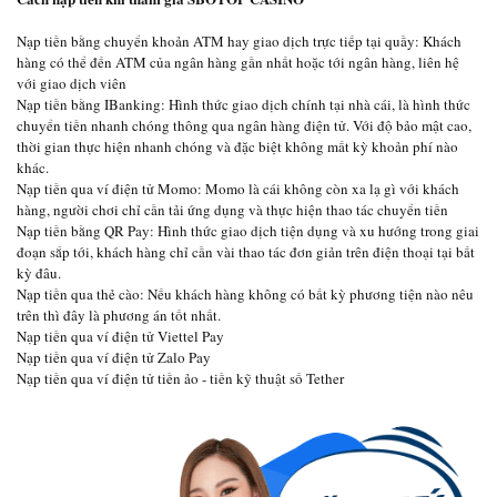
Nạp tiền bằng chuyển khoản ATM hay giao dịch trực tiếp tại quầy: Khách
hàng có thể đến ATM của ngân hàng gần nhất hoặc tới ngân hàng, liên hệ
với giao dịch viên
Nạp tiền bằng IBanking: Hình thức giao dịch chính tại nhà cái, là hình thức
chuyển tiền nhanh chóng thông qua ngân hàng điện tử. Với độ bảo mật cao,
thời gian thực hiện nhanh chóng và đặc biệt không mất kỳ khoản phí nào
khác.
Nạp tiền qua ví điện tử Momo: Momo là cái không còn xa lạ gì với khách
hàng, người chơi chỉ cần tải ứng dụng và thực hiện thao tác chuyển tiền
Nạp tiền bằng QR Pay: Hình thức giao dịch tiện dụng và xu hướng trong giai
đoạn sắp tới, khách hàng chỉ cần vài thao tác đơn giản trên điện thoại tại bất
kỳ đâu.
Nạp tiền qua thẻ cào: Nếu khách hàng không có bất kỳ phương tiện nào nêu
trên thì đây là phương án tốt nhất.
Nạp tiền qua ví điện tử Viettel Pay
Nạp tiền qua ví điện tử Zalo Pay
Nạp tiền qua ví điện tử tiền ảo - tiền kỹ thuật số Tether