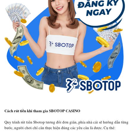
Cách rút tiền khi tham gia SBOTOP CASINO
Quy trình rút tiền Sbotop tương đối đơn giản, phía nhà cái sẽ hướng dẫn từng
bước, người chơi chỉ cần thực hiện đúng các yêu cầu là được. Cụ thể: