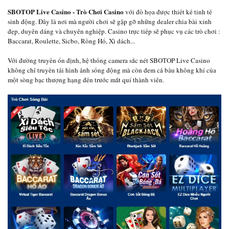
SBOTOP Live Casino - Trò Chơi Casino
với đồ họa được thiết kế tinh tế
sinh động. Đây là nơi mà người chơi sẽ gặp gỡ những dealer chia bài xinh
đẹp, duyên dáng và chuyên nghiệp. Casino trực tiếp sẽ phục vụ các trò chơi :
Baccarat, Roulette, Sicbo, Rồng Hổ, Xì dách...
Với đường truyền ổn định, hệ thống camera sắc nét SBOTOP Live Casino
không chỉ truyền tải hình ảnh sống động mà còn đem cả bầu không khí của
một sòng bạc thượng hạng đến trước mắt quí thành viên.