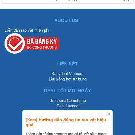
ABOUT US
Diễn đàn rao vặt miễn phí
LIÊN KẾT
Babydeal Vietnam
Lều xông hơi tự bung
DEAL TỐT MỖI NGÀY
Bình sữa Comotomo
Deal Lazada
Deal Shopee
[Xem] Hưỡng dẫn đăng tin rao vặt hiệu
LIÊN HỆ
quả
0858002468
Thành viên cố tình comment cho đủ bài viêt sẽ bị Baned