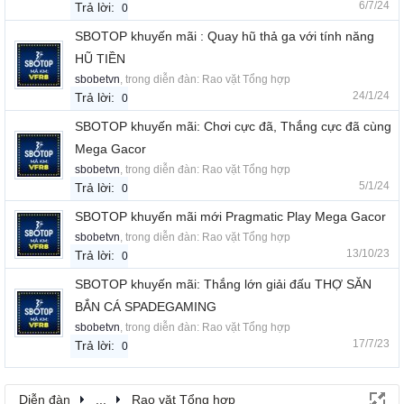
6/7/24
Trả lời:
0
SBOTOP khuyến mãi : Quay hũ thả ga với tính năng
HŨ TIỀN
sbobetvn
, trong diễn đàn:
Rao vặt Tổng hợp
24/1/24
Trả lời:
0
SBOTOP khuyến mãi: Chơi cực đã, Thắng cực đã cùng
Mega Gacor
sbobetvn
, trong diễn đàn:
Rao vặt Tổng hợp
5/1/24
Trả lời:
0
SBOTOP khuyến mãi mới Pragmatic Play Mega Gacor
sbobetvn
, trong diễn đàn:
Rao vặt Tổng hợp
13/10/23
Trả lời:
0
SBOTOP khuyến mãi: Thắng lớn giải đấu THỢ SĂN
BẮN CÁ SPADEGAMING
sbobetvn
, trong diễn đàn:
Rao vặt Tổng hợp
17/7/23
Trả lời:
0
Diễn đàn
...
Rao vặt Tổng hợp