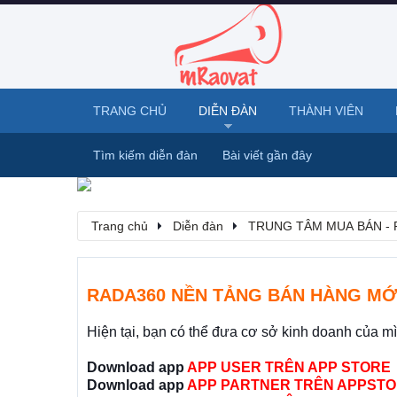
TRANG CHỦ
DIỄN ĐÀN
THÀNH VIÊN
Tìm kiếm diễn đàn
Bài viết gần đây
Trang chủ
Diễn đàn
TRUNG TÂM MUA BÁN - 
RADA360 NỀN TẢNG BÁN HÀNG MỚ
Hiện tại, bạn có thể đưa cơ sở kinh doanh của m
Download app
APP USER TRÊN APP STORE
Download app
APP PARTNER TRÊN APPSTO