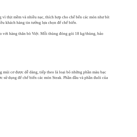
ng vì thịt mềm và nhiều nạc, thích hợp cho chế bến các món như bít
hiều khách hàng tin tưởng lựa chọn để chế biến.
o với hàng thăn bò Việt. Mỗi thùng đóng gói 18 kg/thùng, bảo
ng múi cơ được dễ dàng, tiếp theo là loại bỏ những phần màu bạc
ược sử dụng để chế biến các món Steak. Phần đầu và phần đuôi của