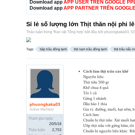
Download app
APP USER TRÊN GOOGLE PP
Download app
APP PARTNER TRÊN GOOGLE
Sỉ lẻ số lượng lớn Thịt thăn nội phi lê 
Thảo luận trong '
Rao vặt Tổng hợp
' bắt đầu bởi
phuongkaka03
,
5/
Tags:
băp trâu đông lạnh
thịt nạm trâu đông lạnh
thịt trâu nấu 
Cách làm thịt trâu xào khế
Nguyên liệu:
Thịt trâu 500 gr
Khế chua 4 quả
Tỏi 1 củ
Gừng 1 nhánh
Dầu hào 1 thìa
phuongkaka03
Gia vị: đường, muối, hạt nêm, bột
Active Member
Cách làm:
Tham gia ngày:
Chuẩn bị thịt trâu: Xát muối hạt
20/5/18
Ướp thịt trâu với gừng băm, tỏi 
Thảo luận:
2,753
Chuẩn bị nguyên liệu khác: Rửa