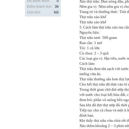
Đã được thích:
0
Xào thịt trâu: Đun nóng dầu, ph
Nêm gia vị: Nêm nếm gia vị cho 
Điểm thành tích:
36
Trang trí và thưởng thức: Trút t
Giới tính:
Nữ
Thịt trâu xào khế
Thịt trâu xào khế
5. Cách làm thịt trâu xào rau cầ
Nguyên liệu:
Thịt trâu tươi: 500 gram
Rau cần: 1 mớ
Tỏi: 1 củ lớn
Cà chua: 2 – 3 quả
Các loại gia vị: Hạt tiêu, nướ
Cách làm:
Thịt trâu đem rửa sạch với nước
miếng vừa ăn.
Thịt trâu thường săn hơn thịt l
Cho hết thịt trâu đã thái vào tô
Trong thời gian chờ đợi ướp thịt
với nước cho loại hết bùn đất, 
đem bóc phần vỏ mỏng bên ngo
Sau khi đã đợi thịt ướp đủ thời
Tiếp tục cho cà chua và một ít 
đình bạn.
Khi thấy thịt trâu vừa chín tới 
Xào thêm khoảng 2 – 3 phút nữa 