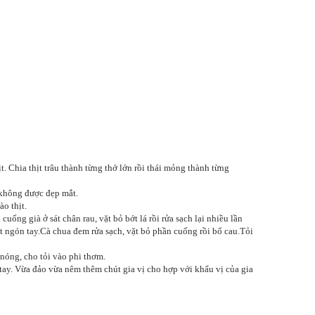
. Chia thịt trâu thành từng thớ lớn rồi thái mỏng thành từng
g không được đẹp mắt.
ào thịt.
uống già ở sát chân rau, vặt bỏ bớt lá rồi rửa sạch lại nhiều lần
ốt ngón tay.Cà chua đem rửa sạch, vặt bỏ phần cuống rồi bổ cau.Tỏi
 nóng, cho tỏi vào phi thơm.
 tay. Vừa đảo vừa nêm thêm chút gia vị cho hợp với khẩu vị của gia