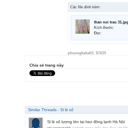
Các file đính kèm:
than noi trau 31.jp
Kích thước:
Đọc:
phuongkaka03
,
5/3/25
Chia sẻ trang này
Similar Threads - Sỉ lẻ số
Sỉ lẻ số lượng lớn tai heo đông lạnh Hà Nội