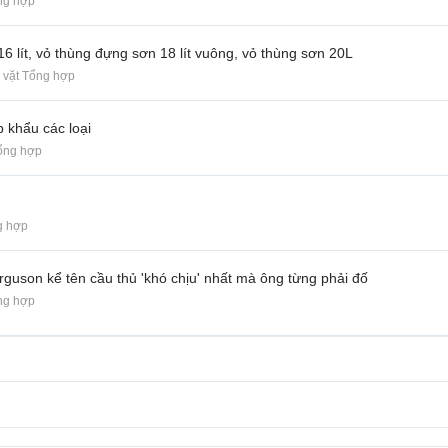
ng hợp
16 lít, vỏ thùng đựng sơn 18 lít vuông, vỏ thùng sơn 20L
 vặt Tổng hợp
ập khẩu các loại
ổng hợp
g hợp
rguson kể tên cầu thủ 'khó chịu' nhất mà ông từng phải đố
ng hợp