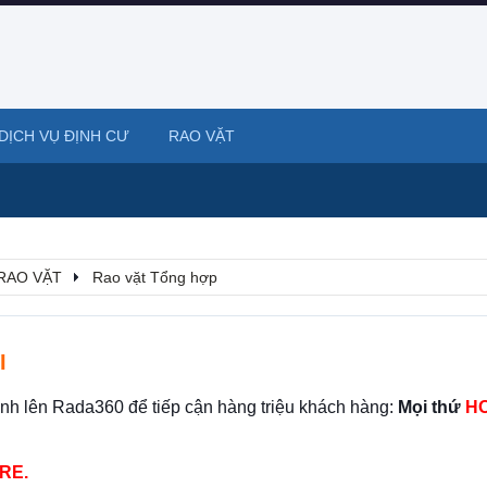
DỊCH VỤ ĐỊNH CƯ
RAO VẶT
RAO VẶT
Rao vặt Tổng hợp
I
ình lên Rada360 để tiếp cận hàng triệu khách hàng:
Mọi thứ
HO
RE.