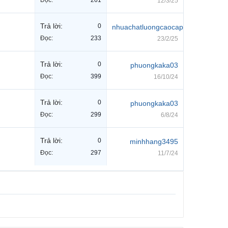
Đọc:
261
12/3/25
Trả lời:
0
nhuachatluongcaocap
Đọc:
233
23/2/25
Trả lời:
0
phuongkaka03
Đọc:
399
16/10/24
Trả lời:
0
phuongkaka03
Đọc:
299
6/8/24
Trả lời:
0
minhhang3495
Đọc:
297
11/7/24