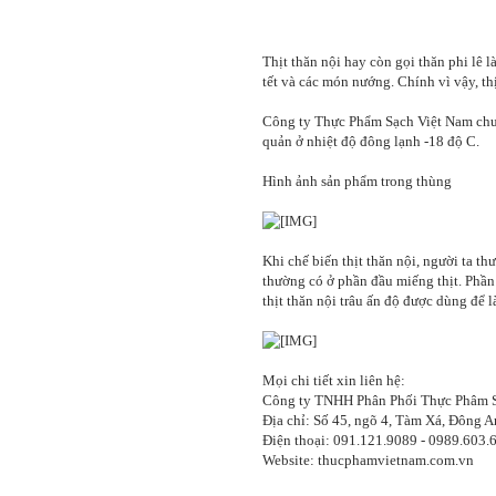
Thịt thăn nội hay còn gọi thăn phi lê 
tết và các món nướng. Chính vì vậy, th
Công ty Thực Phẩm Sạch Việt Nam chuyê
quản ở nhiệt độ đông lạnh -18 độ C.
Hình ảnh sản phẩm trong thùng
Khi chế biến thịt thăn nội, người ta 
thường có ở phần đầu miếng thịt. Phần
thịt thăn nội trâu ấn độ được dùng để
Mọi chi tiết xin liên hệ:
Công ty TNHH Phân Phối Thực Phâm 
Địa chỉ: Số 45, ngõ 4, Tàm Xá, Đông A
Điện thoại: 091.121.9089 - 0989.603.
Website: thucphamvietnam.com.vn