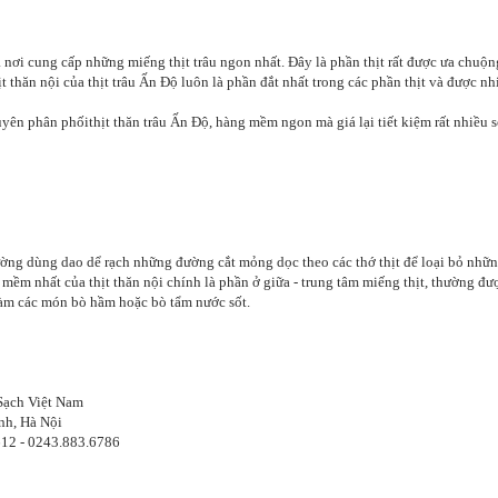
là nơi cung cấp những miếng thịt trâu ngon nhất. Đây là phần thịt rất được ưa chuộ
ịt thăn nội của thịt trâu Ấn Độ luôn là phần đắt nhất trong các phần thịt và được n
n phân phốithịt thăn trâu Ấn Độ, hàng mềm ngon mà giá lại tiết kiệm rất nhiều s
thường dùng dao dể rạch những đường cắt mỏng dọc theo các thớ thịt để loại bỏ nhữ
 mềm nhất của thịt thăn nội chính là phần ở giữa - trung tâm miếng thịt, thường đ
 làm các món bò hầm hoặc bò tẩm nước sốt.
Sạch Việt Nam
nh, Hà Nội
612 - 0243.883.6786