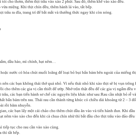
i tỏi cho thơm, thêm thịt trâu vào xào 2 phút. Sau đó, thêm khế vào xào đều.
vừa miệng. Khi thịt chín đều, thêm hành lá vào, tắt bếp.
hịt trâu ra dĩa, trang trí để bắt mắt và thưởng thức ngay khi còn nóng.
n
c mắm, dầu hào, mì chính, hạt nêm…
 hoặc nước có hòa chút muối loãng để loại bỏ bụi bẩn bám bên ngoài của miếng thịt
ợn nên các bạn không thái thớ quá nhỏ. Vì nếu thái nhỏ khi xào thịt sẽ bị vụn trôn
 rồi cho thêm các gia vị cần thiết để ướp. Nhớ trộn thật đều để các gia vị ngấm đều v
 trâu, các bạn tiến hành sơ chế các nguyên liệu khác như sau:Rau cần nhặt bỏ rễ và c
chất bẩn bám trên rau. Thái rau cần thành từng khúc có chiều dài khoảng từ 2 – 3 đ
ài rồi băm nhuyễn.
 gian, các bạn lấy một cái chảo cho thêm chút dầu ăn vào và tiến hành đun. Khi dầu
hạt nêm vào xào cho đến khi cà chua chín nhừ thì bắt đầu cho thịt trâu vào đảo đều
thì tiếp tục cho rau cần vào xào cùng.
thì tắt bếp.