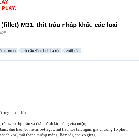
LAY
 PLAY.
(fillet) M31, thịt trâu nhập khẩu các loại
3/25
.
món gì ngon
thịt trâu đông lạnh hà nội
đuôi trâu
 ngọt, hạt tiêu,...
, rửa sạch thịt trâu và thái thành lát mỏng vừa miệng.
băm, dầu hào, bột nêm, bột ngọt, hạt tiêu. Để thịt ngấm gia vị trong 15 phút.
 sạch khế, thái thành miếng mỏng. Băm tỏi, cạo vỏ gừng.