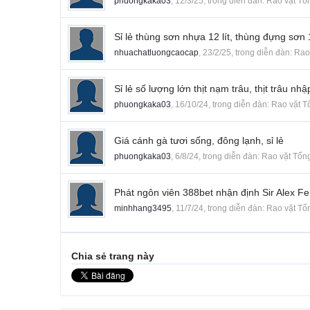
phuongkaka03
,
12/3/25
, trong diễn đàn:
Rao vặt Tổ
Sỉ lẻ thùng sơn nhựa 12 lít, thùng đựng sơn 
nhuachatluongcaocap
,
23/2/25
, trong diễn đàn:
Rao
Sỉ lẻ số lượng lớn thịt nạm trâu, thịt trâu nh
phuongkaka03
,
16/10/24
, trong diễn đàn:
Rao vặt T
Giá cánh gà tươi sống, đông lạnh, sỉ lẻ
phuongkaka03
,
6/8/24
, trong diễn đàn:
Rao vặt Tổn
Phát ngôn viên 388bet nhận định Sir Alex Fe
minhhang3495
,
11/7/24
, trong diễn đàn:
Rao vặt Tổ
Chia sẻ trang này