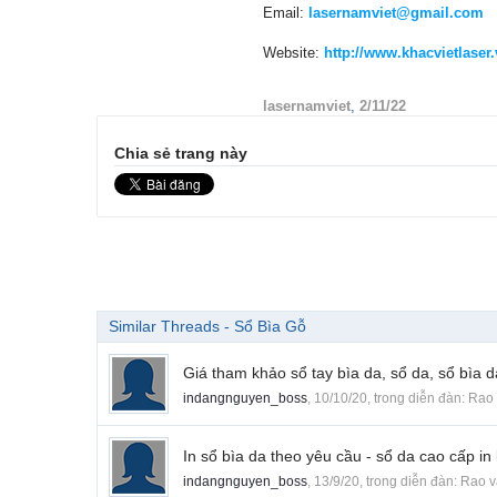
Email:
lasernamviet@gmail.com
Website:
http://www.khacvietlaser
lasernamviet
,
2/11/22
Chia sẻ trang này
Similar Threads - Sổ Bìa Gỗ
Giá tham khảo sổ tay bìa da, sổ da, sổ bìa d
indangnguyen_boss
,
10/10/20
, trong diễn đàn:
Rao 
In sổ bìa da theo yêu cầu - sổ da cao cấp in
indangnguyen_boss
,
13/9/20
, trong diễn đàn:
Rao v