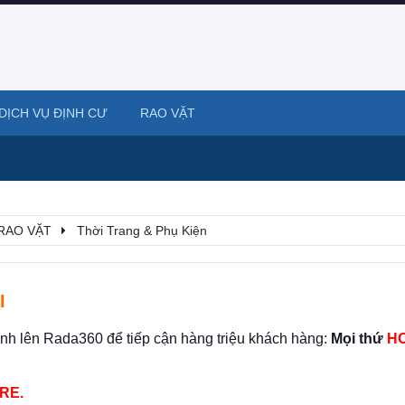
DỊCH VỤ ĐỊNH CƯ
RAO VẶT
RAO VẶT
Thời Trang & Phụ Kiện
I
ình lên Rada360 để tiếp cận hàng triệu khách hàng:
Mọi thứ
HO
RE.