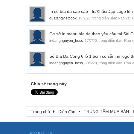
In sổ bìa da cao cấp - In/Khắc/Dập Logo lên
quatangvietbook
,
10/9/20
, trong diễn đàn:
Rao vặt 
Cơ sở in menu bìa da theo yêu cầu tại Sài 
indangnguyen_boss
,
17/7/20
, trong diễn đàn:
Rao v
Sổ Bìa Da Còng 6 lỗ 1.5cm có sẵn, in logo t
indangnguyen_boss
,
30/6/20
, trong diễn đàn:
Rao v
Chia sẻ trang này
Trang chủ
Diễn đàn
TRUNG TÂM MUA BÁN - 
ABOUT US