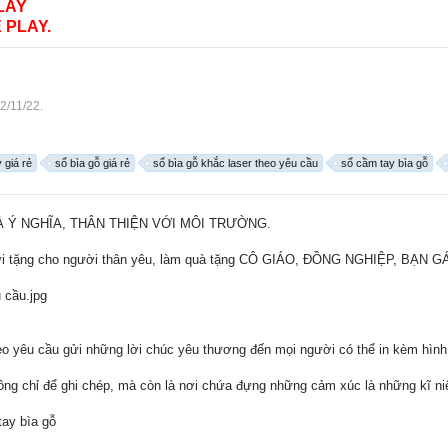
LAY
 PLAY.
2/11/22
.
 giá rẻ
sổ bìa gỗ giá rẻ
sổ bìa gỗ khắc laser theo yêu cầu
sổ cầm tay bìa gỗ
 Ý NGHĨA, THÂN THIỆN VỚI MÔI TRƯỜNG.
 gửi tặng cho người thân yêu, làm quà tặng CÔ GIÁO, ĐỒNG NGHIỆP, B
êu cầu gửi những lời chúc yêu thương đến mọi người có thể in kèm hình 
không chỉ để ghi chép, mà còn là nơi chứa đựng những cảm xúc là những kĩ n
y bìa gỗ