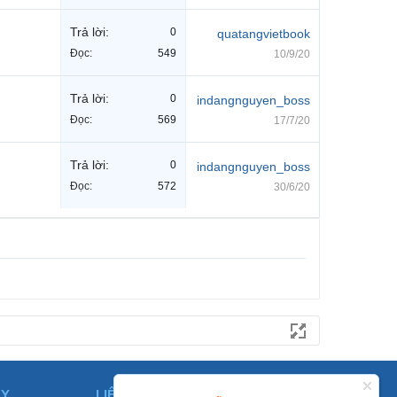
Trả lời:
0
quatangvietbook
Đọc:
549
10/9/20
Trả lời:
0
indangnguyen_boss
Đọc:
569
17/7/20
Trả lời:
0
indangnguyen_boss
Đọc:
572
30/6/20
ÀY
LIÊN HỆ