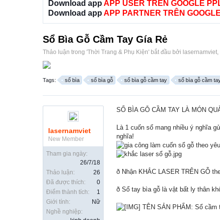
Download app
APP USER TRÊN GOOGLE PP
Download app
APP PARTNER TRÊN GOOGLE
Sổ Bìa Gỗ Cầm Tay Gía Rẻ
Thảo luận trong '
Thời Trang & Phụ Kiện
' bắt đầu bởi
lasernamviet
,
Tags:
sổ bìa
sổ bìa gỗ
sổ bìa gỗ cầm tay
sổ bìa gỗ cầm tay
SỔ BÌA GỖ CẦM TAY LÀ MÓN QUÀ
Là 1 cuốn sổ mang nhiều ý nghĩa
lasernamviet
nghĩa!
New Member
Tham gia ngày:
26/7/18
ð Nhận KHẮC LASER TRÊN GỖ theo y
Thảo luận:
26
Đã được thích:
0
ð Sổ tay bìa gỗ là vật bất ly thân 
Điểm thành tích:
1
Giới tính:
Nữ
TÊN SẢN PHẨM: Sổ cầm ta
Nghề nghiệp: