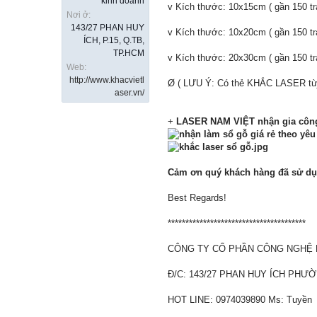
kinh doanh
v Kích thước: 10x15cm ( gần 150 tr
Nơi ở:
143/27 PHAN HUY
v Kích thước: 10x20cm ( gần 150 tr
ÍCH, P.15, Q.TB,
TP.HCM
v Kích thước: 20x30cm ( gần 150 tr
Web:
http://www.khacvietl
Ø ( LƯU Ý: Có thẻ KHẮC LASER tùy 
aser.vn/
+
LASER NAM VIỆT nhận gia công k
Cảm ơn quý khách hàng đã sử dụng 
Best Regards!
***************************************
CÔNG TY CỔ PHẦN CÔNG NGHỆ 
Đ/C: 143/27 PHAN HUY ÍCH PHƯỜ
HOT LINE: 0974039890 Ms: Tuyền