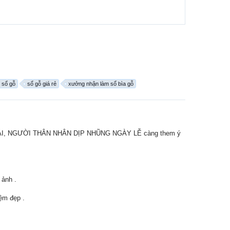
sổ gỗ
sổ gỗ giá rẻ
xưởng nhận làm sổ bìa gỗ
ẠN GÁI, NGƯỜI THÂN NHÂN DỊP NHŨNG NGÀY LỄ càng them ý
ảnh .
iệm đẹp .