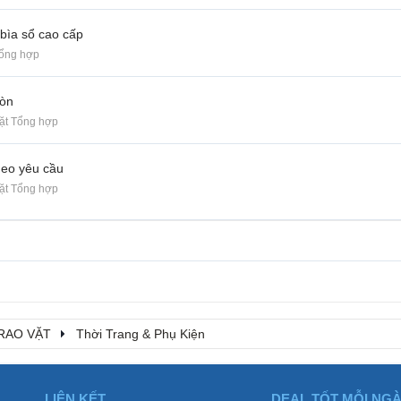
 bìa sổ cao cấp
Tổng hợp
Gòn
ặt Tổng hợp
heo yêu cầu
ặt Tổng hợp
RAO VẶT
Thời Trang & Phụ Kiện
LIÊN KẾT
DEAL TỐT MỖI NG