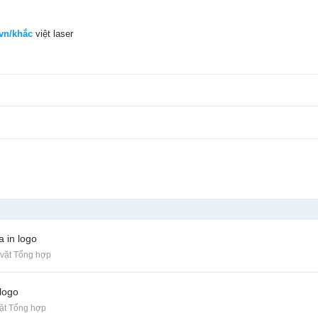
.vn/khắc
việt laser
a in logo
vặt Tổng hợp
 logo
ặt Tổng hợp