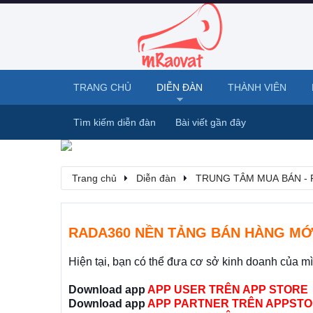
TRANG CHỦ
DIỄN ĐÀN
THÀNH VIÊN
Tìm kiếm diễn đàn
Bài viết gần đây
Trang chủ
Diễn đàn
TRUNG TÂM MUA BÁN - 
RADA360 NỀN TẢNG BÁN HÀNG MỚ
Hiện tại, bạn có thể đưa cơ sở kinh doanh của m
Download app
APP USER TRÊN APP STORE
Download app
APP PARTNER TRÊN APPSTO