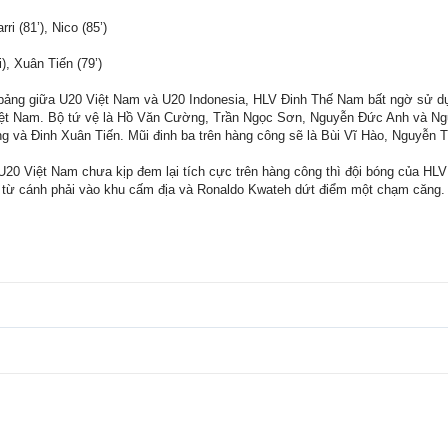
ri (81’), Nico (85’)
i), Xuân Tiến (79’)
u bảng giữa U20 Việt Nam và U20 Indonesia, HLV Đinh Thế Nam bất ngờ sử 
 Việt Nam. Bộ tứ vệ là Hồ Văn Cường, Trần Ngọc Sơn, Nguyễn Đức Anh và Ng
ang và Đinh Xuân Tiến. Mũi đinh ba trên hàng công sẽ là Bùi Vĩ Hào, Nguyễn
20 Việt Nam chưa kịp đem lại tích cực trên hàng công thì đội bóng của HLV
ạt từ cánh phải vào khu cấm địa và Ronaldo Kwateh dứt điểm một chạm căng