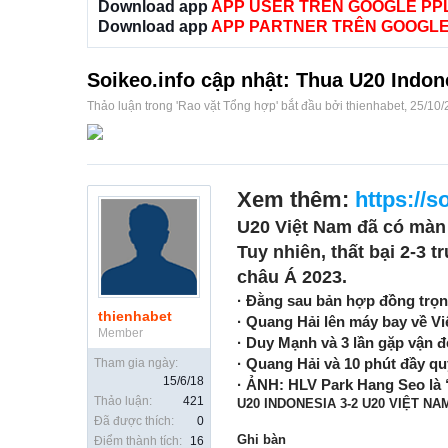
Download app
APP USER TRÊN GOOGLE PP
Download app
APP PARTNER TRÊN GOOGLE
Soikeo.info cập nhật: Thua U20 Indo
Thảo luận trong '
Rao vặt Tổng hợp
' bắt đầu bởi
thienhabet
,
25/10/
Xem thêm:
https://s
U20 Việt Nam đã có màn 
Tuy nhiên, thất bại 2-3 
châu Á 2023.
· Đằng sau bản hợp đồng trọ
thienhabet
· Quang Hải lên máy bay về Vi
Member
· Duy Mạnh và 3 lần gặp vận đ
· Quang Hải và 10 phút đầy qu
Tham gia ngày:
15/6/18
· ẢNH: HLV Park Hang Seo là 
Thảo luận:
421
U20 INDONESIA 3-2 U20 VIỆT NA
Đã được thích:
0
Ghi bàn
Điểm thành tích:
16