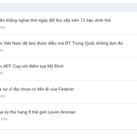
iến thắng nghẹt thở ngày đối thủ xếp trên 71 bậc dính thẻ
hợp
yển Việt Nam đã làm được điều mà ĐT Trung Quốc không làm đư
ợp
ục AFF Cup với điểm tựa Mỹ Đình
ợp
 sự vĩ đại chưa có tiền lệ của Federer
hợp
i kỳ thủ hạng 8 thế giới Levon Aronian
g hợp