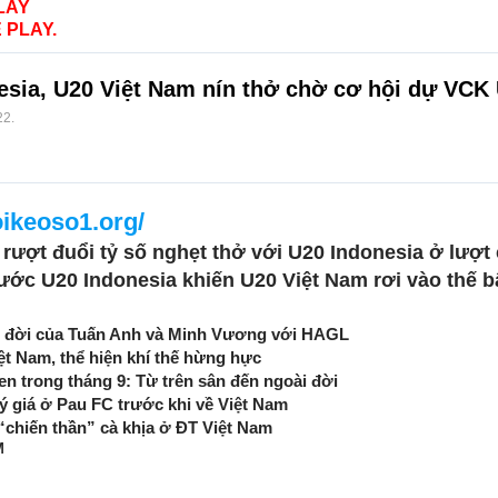
LAY
 PLAY.
nesia, U20 Việt Nam nín thở chờ cơ hội dự VCK
22
.
oikeoso1.org/
rượt đuổi tỷ số nghẹt thở với U20 Indonesia ở lượt 
trước U20 Indonesia khiến U20 Việt Nam rơi vào thế b
n đời của Tuấn Anh và Minh Vương với HAGL
ệt Nam, thể hiện khí thế hừng hực
en trong tháng 9: Từ trên sân đến ngoài đời
ý giá ở Pau FC trước khi về Việt Nam
“chiến thần” cà khịa ở ĐT Việt Nam
M