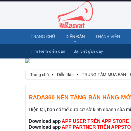
TRANG CHỦ
DIỄN ĐÀN
THÀNH VIÊN
Tìm kiếm diễn đàn
Bài viết gần đây
Trang chủ
Diễn đàn
TRUNG TÂM MUA BÁN - 
RADA360 NỀN TẢNG BÁN HÀNG MỚ
Hiện tại, bạn có thể đưa cơ sở kinh doanh của m
Download app
APP USER TRÊN APP STORE
Download app
APP PARTNER TRÊN APPSTO