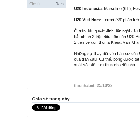
Giới tính:
Nam
U20 Indonesia:
Marselino (61’), Ferar
U20 Việt Nam:
Ferrari (66’ phản lướ
Ở trận đấu quyết định đến ngôi đầ
bắt chính 2 trận đầu tiên của U20
2 tiền vệ con thoi là Khuất Văn Kh
Những sự thay đổi về nhân sự của U
của trận đấu. Cụ thể, bóng được t
xuất sắc để cứu thua cho đội nhà.
thienhabet
,
25/10/22
Chia sẻ trang này