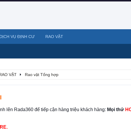
DỊCH VỤ ĐỊNH CƯ
RAO VẶT
RAO VẶT
Rao vặt Tổng hợp
I
ình lên Rada360 để tiếp cận hàng triệu khách hàng:
Mọi thứ
HO
RE.