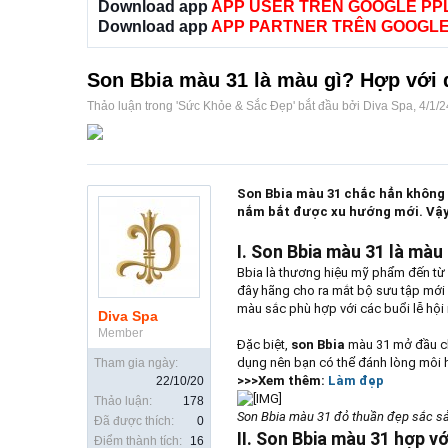
Download app
APP USER TRÊN GOOGLE PP
Download app
APP PARTNER TRÊN GOOGLE
Son Bbia màu 31 là màu gì? Hợp với 
Thảo luận trong '
Sức Khỏe & Sắc Đẹp
' bắt đầu bởi
Diva Spa
,
4/1/2
Son Bbia màu 31 chắc hẳn không c
nắm bắt được xu hướng mới. Vậy 
I. Son Bbia màu 31 là màu
Bbia là thương hiệu mỹ phẩm đến từ 
đây hãng cho ra mắt bộ sưu tập mới
màu sắc phù hợp với các buổi lễ hội n
Diva Spa
Member
Đặc biệt,
son Bbia
màu 31 mở đầu c
dụng nên bạn có thể đánh lòng môi h
Tham gia ngày:
>>>Xem thêm:
Làm đẹp
22/10/20
Thảo luận:
178
Son Bbia màu 31 đỏ thuần đẹp sắc sả
Đã được thích:
0
II. Son Bbia màu 31 hợp v
Điểm thành tích:
16