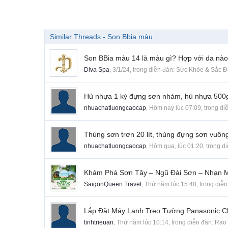
Similar Threads - Son Bbia màu
Son BBia màu 14 là màu gì? Hợp với da nào
Diva Spa
,
3/1/24
, trong diễn đàn:
Sức Khỏe & Sắc 
Hủ nhựa 1 ký đựng sơn nhám, hủ nhựa 500g
nhuachatluongcaocap
,
Hôm nay lúc 07:09
, trong d
Thùng sơn trơn 20 lít, thùng đựng sơn vuông 
nhuachatluongcaocap
,
Hôm qua, lúc 01:20
, trong d
Khám Phá Sơn Tây – Ngũ Đài Sơn – Nhạn Mô
SaigonQueen Travel
,
Thứ năm lúc 15:48
, trong diễ
Lắp Đặt Máy Lạnh Treo Tường Panasonic 
tinhtrieuan
,
Thứ năm lúc 10:14
, trong diễn đàn:
Rao 