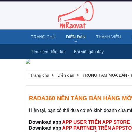
TRANG CHỦ
DIỄN ĐÀN
THÀNH VIÊN
Tìm kiếm diễn đàn
Bài viết gần đây
Trang chủ
Diễn đàn
TRUNG TÂM MUA BÁN - 
RADA360 NỀN TẢNG BÁN HÀNG MỚ
Hiện tại, bạn có thể đưa cơ sở kinh doanh của m
Download app
APP USER TRÊN APP STORE
Download app
APP PARTNER TRÊN APPSTO