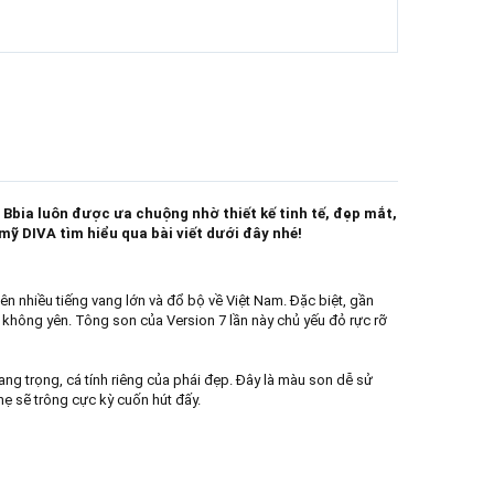
 Bbia luôn được ưa chuộng nhờ thiết kế tinh tế, đẹp mắt,
ỹ DIVA tìm hiểu qua bài viết dưới đây nhé!
 nhiều tiếng vang lớn và đổ bộ về Việt Nam. Đặc biệt, gần
không yên. Tông son của Version 7 lần này chủ yếu đỏ rực rỡ
ang trọng, cá tính riêng của phái đẹp. Đây là màu son dễ sử
ẹ sẽ trông cực kỳ cuốn hút đấy.