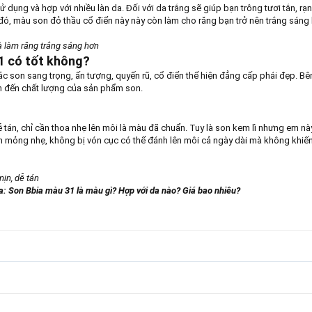
ử dụng và hợp với nhiều làn da. Đối với da trắng sẽ giúp bạn trông tươi tắn,
 đó, màu son đỏ thầu cổ điển này này còn làm cho răng bạn trở nên trắng sáng
à làm răng trắng sáng hơn
31 có tốt không?
c son sang trọng, ấn tượng, quyến rũ, cổ điển thể hiện đẳng cấp phái đẹp. Bê
nh đến chất lượng của sản phẩm son.
 tán, chỉ cần thoa nhẹ lên môi là màu đã chuẩn. Tuy là son kem lì nhưng em 
on mỏng nhẹ, không bị vón cục có thể đánh lên môi cả ngày dài mà không khiến 
ịn, dễ tán
a: Son Bbia màu 31 là màu gì? Hợp với da nào? Giá bao nhiêu?