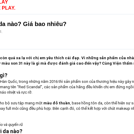
LAY
 PLAY.
da nào? Giá bao nhiêu?
4
.
òn quá xa lạ với chị em yêu thích cái đẹp. Vì những sản phẩm của nhà
màu son 31 này là gì mà được đánh giá cao đến vậy? Cùng Viện thẩm m
 gì?
Hàn Quốc, trong những năm 2016 thì sản phẩm son của thương hiệu này gây nên
 mang tên “Red Scandal”, các sản phẩm của hãng đều khiến chị em đứng ngồi 
áo nhiệt và rực rỡ.
ho bộ sưu tập mang một
màu đỏ thuần
, base hồng tôn da, còn thể hiện sự s
ay full môi cũng đều phù hợp. Bên cạnh đó, có thể kết hợp với chút makeup nh
o và quyến rũ
ới da nào?