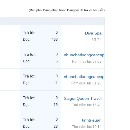
(Bạn phải Đăng nhập hoặc Đăng ký để trả lời bài viết.)
Trả lời:
0
Diva Spa
Đọc:
433
3/1/24
Trả lời:
0
nhuachatluongcaocap
Đọc:
6
Hôm nay lúc 07:09
Trả lời:
0
nhuachatluongcaocap
Đọc:
11
Hôm qua, lúc 01:20
Trả lời:
0
SaigonQueen Travel
Đọc:
15
Thứ năm lúc 15:48
Trả lời:
0
tinhtrieuan
Đọc:
23
Thứ năm lúc 10:14