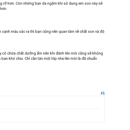
 rạng rỡ hơn. Còn những bạn da ngăm khi sử dụng em son này sẽ
 hơn.
n cạnh màu sắc ra thì bạn cũng nên quan tâm về chất son và độ
này có chứa chất dưỡng ẩm nên khi đánh lên môi cũng sẽ không
bạn khó chịu. Chỉ cần tán một lớp nhẹ lên môi là đã chuẩn
#1