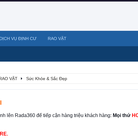
DỊCH VỤ ĐỊNH CƯ
RAO VẶT
RAO VẶT
Sức Khỏe & Sắc Đẹp
I
ình lên Rada360 để tiếp cận hàng triệu khách hàng:
Mọi thứ
HO
RE.