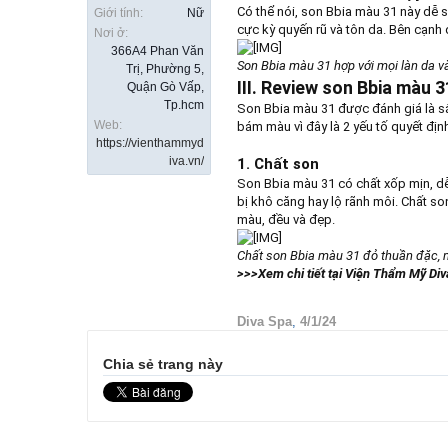
Có thể nói, son Bbia màu 31 này dễ s
Giới tính:
Nữ
cực kỳ quyến rũ và tôn da. Bên cạnh
Nơi ở:
366A4 Phan Văn
Son Bbia màu 31 hợp với mọi làn da v
Trị, Phường 5,
III. Review son Bbia màu 
Quận Gò Vấp,
Tp.hcm
Son Bbia màu 31 được đánh giá là sắ
Web:
bám màu vì đây là 2 yếu tố quyết đị
https://vienthammyd
iva.vn/
1. Chất son
Son Bbia màu 31 có chất xốp mịn, dễ
bị khô căng hay lộ rãnh môi. Chất s
màu, đều và đẹp.
Chất son Bbia màu 31 đỏ thuần đặc, m
>>>Xem chi tiết tại Viện Thẩm Mỹ Div
Diva Spa
,
4/1/24
Chia sẻ trang này