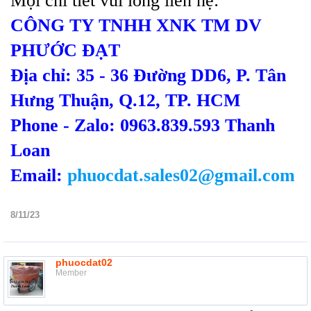
Mọi chi tiết vui lòng liên hệ:
CÔNG TY TNHH XNK TM DV
PHƯỚC ĐẠT
Địa chỉ: 35 - 36 Đường DD6, P. Tân
Hưng Thuận, Q.12, TP. HCM
Phone - Zalo: 0963.839.593 Thanh
Loan
Email:
phuocdat.sales02@gmail.com
8/11/23
phuocdat02
Member