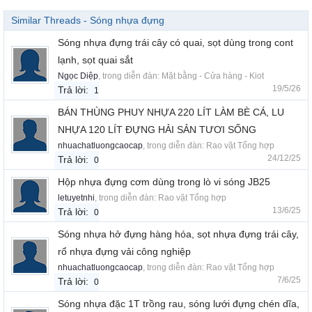
Similar Threads - Sóng nhựa đựng
Sóng nhựa đựng trái cây có quai, sọt dùng trong cont
lạnh, sọt quai sắt
Ngọc Diệp
, trong diễn đàn:
Mặt bằng - Cửa hàng - Kiot
19/5/26
Trả lời:
1
BÁN THÙNG PHUY NHỰA 220 LÍT LÀM BÈ CÁ, LU
NHỰA 120 LÍT ĐỰNG HẢI SẢN TƯƠI SỐNG
nhuachatluongcaocap
, trong diễn đàn:
Rao vặt Tổng hợp
24/12/25
Trả lời:
0
Hộp nhựa đựng cơm dùng trong lò vi sóng JB25
letuyetnhi
, trong diễn đàn:
Rao vặt Tổng hợp
13/6/25
Trả lời:
0
Sóng nhựa hở đựng hàng hóa, sọt nhựa đựng trái cây,
rổ nhựa đựng vải công nghiệp
nhuachatluongcaocap
, trong diễn đàn:
Rao vặt Tổng hợp
7/6/25
Trả lời:
0
Sóng nhựa đặc 1T trồng rau, sóng lưới đựng chén dĩa,