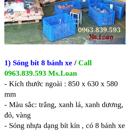
1) Sóng bít 8 bánh xe
/
Call
0963.839.593 Ms.Loan
- Kích th
ước ngoài : 850 x 630 x 580
mm
- Màu s
ắc: trắng, xanh lá, xanh dương,
đỏ, vàng
- Sóng nh
ựa dạng bít kín , có 8 bánh xe