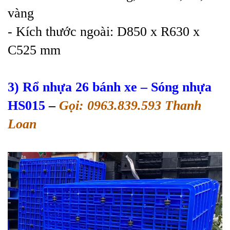
vàng
- Kích thước ngoài: D850 x R630 x
C525 mm
3) Rổ nhựa 26 bánh xe – Sóng nhựa
HS015
–
Gọi: 0963.839.593 Thanh
Loan