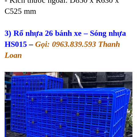
- Kích thước ngoài: D850 x R630 x
C525 mm
3) Rổ nhựa 26 bánh xe
– Sóng nhựa
HS015
–
Gọi: 0963.839.593 Thanh
Loan