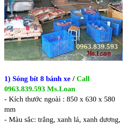
1) Sóng bít 8 bánh xe
/
Call
0963.839.593 Ms.Loan
- Kích th
ước ngoài : 850 x 630 x 580
mm
- Màu s
ắc: trắng, xanh lá, xanh dương,