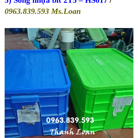
5) Sóng nhựa bít 2T5
– HS017
/
0963.839.593 Ms.Loan