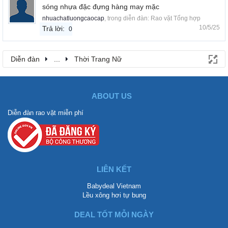
sóng nhựa đặc đựng hàng may mặc
nhuachatluongcaocap
, trong diễn đàn:
Rao vặt Tổng hợp
10/5/25
Trả lời:
0
Diễn đàn
...
Thời Trang Nữ
ABOUT US
Diễn đàn rao vặt miễn phí
LIÊN KẾT
Babydeal Vietnam
Lều xông hơi tự bung
DEAL TỐT MỖI NGÀY