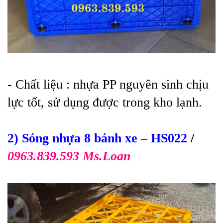
- Ch
ất liệu : nhựa PP nguyên sinh chịu
lực tốt, sử dụng được trong kho lạnh.
2) Sóng nhựa 8 bánh xe
– HS022
/
0963.839.593 Ms.Loan