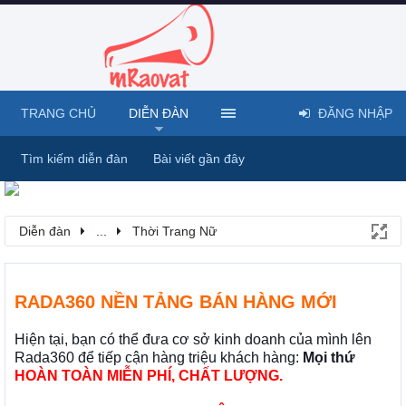
TRANG CHỦ
DIỄN ĐÀN
ĐĂNG NHẬP
Tìm kiếm diễn đàn
Bài viết gần đây
Diễn đàn
...
Thời Trang Nữ
RADA360 NỀN TẢNG BÁN HÀNG MỚI
Hiện tại, bạn có thể đưa cơ sở kinh doanh của mình lên
Rada360 để tiếp cận hàng triệu khách hàng:
Mọi thứ
HOÀN TOÀN MIỄN PHÍ, CHẤT LƯỢNG.