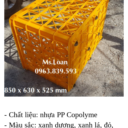
- Chất liệu: nhựa PP Copolyme
- Màu sắc: xanh dương, xanh lá, đỏ,