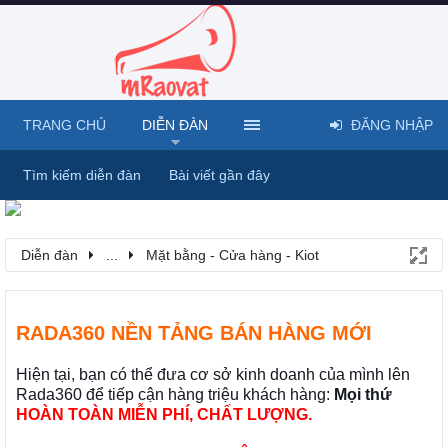
TRANG CHỦ
DIỄN ĐÀN
ĐĂNG NHẬP
Tìm kiếm diễn đàn
Bài viết gần đây
Diễn đàn
...
Mặt bằng - Cửa hàng - Kiot
RADA360 NỀN TẢNG BÁN HÀNG MỚI
Hiện tại, bạn có thể đưa cơ sở kinh doanh của mình lên
Rada360 để tiếp cận hàng triệu khách hàng:
Mọi thứ
HOÀN TOÀN MIỄN PHÍ, CHẤT LƯỢNG.