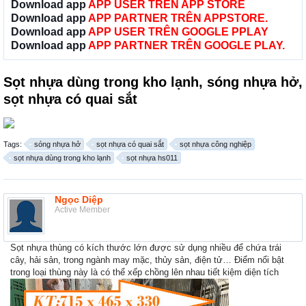
Download app
APP USER TRÊN APP STORE
Download app
APP PARTNER TRÊN APPSTORE.
Download app
APP USER TRÊN GOOGLE PPLAY
Download app
APP PARTNER TRÊN GOOGLE PLAY.
Sọt nhựa dùng trong kho lạnh, sóng nhựa hở,
sọt nhựa có quai sắt
Tags:
sóng nhựa hở
sọt nhựa có quai sắt
sọt nhựa công nghiệp
sọt nhựa dùng trong kho lạnh
sọt nhựa hs011
Ngọc Diệp
Active Member
Sọt nhựa thùng có kích thước lớn được sử dụng nhiều để chứa trái
cây, hải sản, trong ngành may mặc, thủy sản, điện tử… Điểm nổi bật
trong loại thùng này là có thể xếp chồng lên nhau tiết kiệm diện tích