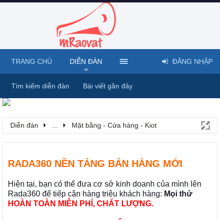
TRANG CHỦ
DIỄN ĐÀN
ĐĂNG NHẬP
Tìm kiếm diễn đàn
Bài viết gần đây
Diễn đàn
...
Mặt bằng - Cửa hàng - Kiot
RADA360 NỀN TẢNG BÁN HÀNG MỚI
Hiện tại, bạn có thể đưa cơ sở kinh doanh của mình lên
Rada360 để tiếp cận hàng triệu khách hàng:
Mọi thứ
HOÀN TOÀN MIỄN PHÍ, CHẤT LƯỢNG.