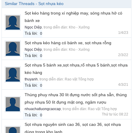
Similar Threads - Sọt nhựa kéo
Sọt kéo hàng trong xí nghiệp may, sóng nhựa hở có
bánh xe
Ngọc Diệp
, trong diễn đàn:
Kho - Xưởng
1/4/23
Trả lời:
0
Sọt nhựa kéo hàng có bánh xe, sọt nhựa rỗng
Ngọc Diệp
, trong diễn đàn:
Kho - Xưởng
2/3/22
Trả lời:
0
Sọt nhựa 5 bánh xe,sọt nhựa,rổ nhựa 5 bánh,sọt nhựa
kéo hàng
thuyanh
, trong diễn đàn:
Rao vặt Tổng hợp
4/3/21
Trả lời:
0
Thùng phuy nhựa 30 lít đựng nước sốt pha sẵn, thùng
phuy nhựa 50 lít đựng mật ong, ngâm rượu
nhuachatluongcaocap
, trong diễn đàn:
Rao vặt Tổng hợp
Thứ tư lúc 08:22
Trả lời:
0
Sọt nhựa nguyên sinh cao 36, sọt cao 36, sọt nhựa
dùng trong kho lạnh