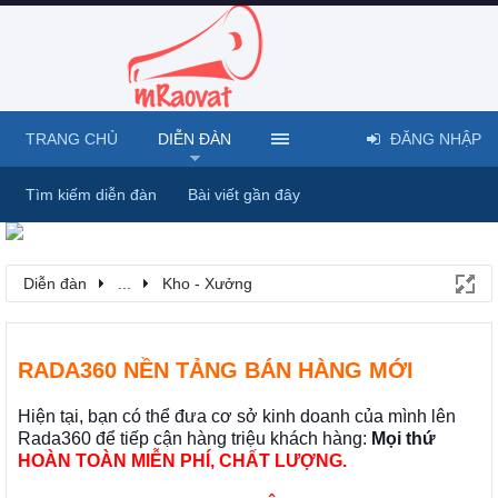
TRANG CHỦ
DIỄN ĐÀN
ĐĂNG NHẬP
Tìm kiếm diễn đàn
Bài viết gần đây
Diễn đàn
...
Kho - Xưởng
RADA360 NỀN TẢNG BÁN HÀNG MỚI
Hiện tại, bạn có thể đưa cơ sở kinh doanh của mình lên
Rada360 để tiếp cận hàng triệu khách hàng:
Mọi thứ
HOÀN TOÀN MIỄN PHÍ, CHẤT LƯỢNG.