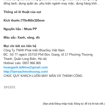
đông lạnh; đựng quần áo, phụ kiện ngành may mặc; đựng hàng khô…
Thông số kĩ thuật của sọt
Kích thước:770x460x320mm
Nguyên liệu : Nhựa PP
Màu sắc: Xanh, vàng, đỏ
Mọi chi tiết xin liên hệ
Công Ty TNHH Phát triển BlueSky Việt Nam
ĐC: Số 77 ngách 157/10 Phố Đức Giang, tổ 17 Phường Thượng
Thanh, Quận Long Biên, Hà nội
Hotline/ zalo: 0937.866.965
hoanganh.kdblue@gmail.com
http://lamsachmoitruong.com/
CHÚC QUÝ KHÁCH LUÔN MAY MẮN VÀ THÀNH CÔNG
10/12/21
(Bạn phải Đăng nhập hoặc Đăng ký để trả lời bài viết.)