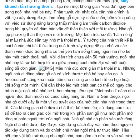
trữ đồ đạc, một nhà bếp, phòng tắm, phòng khách và máy giặt,
Máy
khuếch tán hương thơm
… tạo nên một không gian “vừa đủ” ngay bên
trong ngôi nhà nhỏ bé này. Phần tuyệt vời nhất của căn nhà chính là
vật liệu xây dựng được làm bằng gỗ cực kỳ chắc chắn, bền vững cùng
với việc sử dụng năng lượng thấp nhằm giảm thiểu carbon dioxide
trong khí quyển để đảm bảo vấn đề thân thiện với môi trường. Nhà gỗ
lập phương thân thiện với môi trường. Một kiến trúc sư đã “hâm nóng”
lại mẫu nhà đúc sẵn tuy nhỏ mà thoải mái. Ý tưởng của nhà thiết kế là
loại bỏ các chi tiết thừa trong quá trình xây dựng để gia chủ và các
thành viên khác trong nhà có thể yên tâm sống trong ngôi nhà nhỏ bé
này một cách thoải mái. Với diện tích chưa đến 50 mét vuông, ngôi nhà
nhỏ này là sự kết hợp tối ưu giữa phong cách hiện đại và một cuộc
sống tối đơn giản.
Mẫu nhà đúc đơn giản mà thoải mái. Những
ngôi nhà di động bằng gỗ có có kích thước nhỏ bé hay còn gọi là
“metroshed” cũng khá thuận tiện cho những ai có kinh tế eo hẹp hoặc
chỉ sống một mình. Chỉ cần khéo léo một chút bạn có thể có ngay cho
mình một ngôi nhà nhỏ bé tí hon nhưng tiện nghi. “Metroshed” dành cho
người độc thân muốn có cuộc sống riêng tư. Nằm ở San Diego, ngôi
nhà gỗ dưới đây là một ví dụ tuyệt đẹp của một căn nhà nhỏ trong thực
tế. Các không gian nhỏ được nhà thiết kế khéo léo, sử dụng các cửa
sổ để tạo ra cảm giác cởi mở trong khi phần sàn gỗ như một phần mở
rộng ra phía ngoài trời của ngôi nhà. Nhà gỗ nhỏ có phần sàn mở rộng.
Ngôi nhà nhỏ dưới đây được xây dựng cách đây vài năm theo nguyên
tắc xây dựng xanh và do chính chủ nhân ngôi nhà tự thực hiện. Hầu
hết các vật liệu sử dụng cho ngôi nhà, bao gồm cả cửa ra vào và cửa