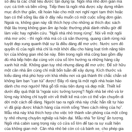
sổ đều là các chất liệu được tận dụng lại. Ngôi nhà nhỏ đơn giản mà
cực cá tính và bền vững. Tiếp theo là ngôi nhà được xây dựng nhằm
mục đích thư giãn, rất hoàn hảo cho một nơi nghỉ ngơi tạm thời hoặc
bạn có thể sống lâu dài ở đây nếu muốn có một cuộc sống đơn giản.
Ngoài ra, không gian này rất thích hợp cho những ai thích đọc sách
thật lâu trong không gian ấm áp hoặc thường phải dành nhiều giờ để
làm việc hay nghiên cứu. “Ngôi nhà nhỏ trong rừng”. Nói về một ngôi
nhà mơ ước - thì ngôi nhà mà có cả sân thượng, quang cảnh rừng núi
tuyệt đẹp xung quanh thật sự là điều đáng để mơ ước. Nước sơn đỏ
quyến rũ của ngôi nhà chỉ là một khởi đầu cho hàng loạt tính năng tiện
lợi của không gian nhỏ bé này. Bên trong ngôi nhà cũng bao gồm đầy
đủ nhà bếp hiện đại cùng với cửa sổ lớn hướng ra những hàng cây
xanh hút mắt. Không gian tuy nhỏ nhưng đáng để mơ ước. Để sở hữu
một căn nhà ấm cúng chỉ mất bốn tuần để xây dựng. Kích thước và
kiểu dáng nhà phù hợp với khá nhiều nơi và giá thành thì chắc chắn sẽ
không làm bạn “cạn túi” được! Đây rõ ràng là một ngôi nhà hoàn hảo
dành cho mọi người! Nhà gỗ tối màu tiện dụng và đẹp mắt. Thiết kế
dưới đây quả thật là “ngoài sức tưởng tượng”! Ngôi nhà bé nhỏ và lơ
lửng này không chỉ tuyệt vời về thiết kế mà còn có thể vận chuyển di
dời một cách dễ dàng. Người tạo ra ngôi nhà này chắc hẳn rất tự hào
vì đã giúp được khách hàng của mình sống “theo cách riêng của họ”.
Mẫu nhà này khá thích hợp cho việc trở thành văn phòng của một công
ty nhỏ nhưng chuyên nghiệp và hiện đại. Mẫu nhà “lơ lửng” ấn tượng.
Ngôi nhà cabin sang trọng này có cửa sổ lớn để tạo ra sự xuất hiện
của không gian mở. Căn nhà nhỏ bé còn có cả bánh xe, cho phép gia