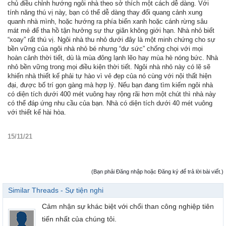
chủ điều chỉnh hướng ngôi nhà theo sở thích một cách dễ dàng. Với
tính năng thú vị này, bạn có thể dễ dàng thay đổi quang cảnh xung
quanh nhà mình, hoặc hướng ra phía biển xanh hoặc cánh rừng sâu
mát mẻ để tha hồ tận hưởng sự thư giãn không giới hạn. Nhà nhỏ biết
“xoay” rất thú vị. Ngôi nhà thu nhỏ dưới đây là một minh chứng cho sự
bền vững của ngôi nhà nhỏ bé nhưng “dư sức” chống chọi với mọi
hoàn cảnh thời tiết, dù là mùa đông lạnh lẽo hay mùa hè nóng bức. Nhà
nhỏ bền vững trong mọi điều kiện thời tiết. Ngôi nhà nhỏ này có lẽ sẽ
khiến nhà thiết kế phải tự hào vì vẻ đẹp của nó cùng với nội thất hiện
đại, được bố trí gọn gàng mà hợp lý. Nếu bạn đang tìm kiếm ngôi nhà
có diện tích dưới 400 mét vuông hay rộng rãi hơn một chút thì nhà này
có thể đáp ứng nhu cầu của bạn. Nhà có diện tích dưới 40 mét vuông
với thiết kế hài hòa.
15/11/21
(Bạn phải Đăng nhập hoặc Đăng ký để trả lời bài viết.)
Similar Threads - Sự tiện nghi
Cảm nhận sự khác biệt với chổi than công nghiệp tiên
tiến nhất của chúng tôi.