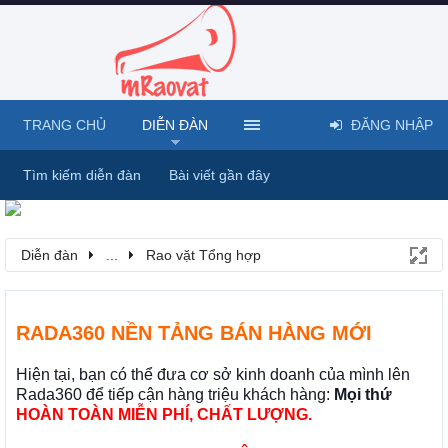
TRANG CHỦ
DIỄN ĐÀN
ĐĂNG NHẬP
Tìm kiếm diễn đàn
Bài viết gần đây
Diễn đàn
...
Rao vặt Tổng hợp
RADA360 NỀN TẢNG BÁN HÀNG MỚI
Hiện tại, bạn có thể đưa cơ sở kinh doanh của mình lên
Rada360 để tiếp cận hàng triệu khách hàng:
Mọi thứ
HOÀN TOÀN MIỄN PHÍ, CHẤT LƯỢNG.