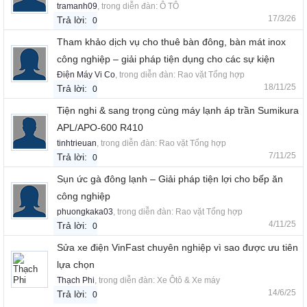
tramanh09
, trong diễn đàn:
Ô TÔ
17/3/26
Trả lời:
0
Tham khảo dịch vụ cho thuê bàn đông, bàn mát inox
công nghiệp – giải pháp tiện dụng cho các sự kiện
Điện Máy Vi Co
, trong diễn đàn:
Rao vặt Tổng hợp
18/11/25
Trả lời:
0
Tiện nghi & sang trọng cùng máy lạnh áp trần Sumikura
APL/APO-600 R410
tinhtrieuan
, trong diễn đàn:
Rao vặt Tổng hợp
7/11/25
Trả lời:
0
Sụn ức gà đông lạnh – Giải pháp tiện lợi cho bếp ăn
công nghiệp
phuongkaka03
, trong diễn đàn:
Rao vặt Tổng hợp
4/11/25
Trả lời:
0
Sửa xe điện VinFast chuyên nghiệp vì sao được ưu tiên
lựa chọn
Thạch Phi
, trong diễn đàn:
Xe Ôtô & Xe máy
14/6/25
Trả lời:
0