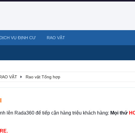
DỊCH VỤ ĐỊNH CƯ
RAO VẶT
RAO VẶT
Rao vặt Tổng hợp
I
ình lên Rada360 để tiếp cận hàng triệu khách hàng:
Mọi thứ
HO
RE.