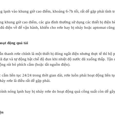
g lạnh vào khung giờ cao điểm, khoảng 6-7h tối, rất dễ gặp phải tình t
g khung giờ cao điểm, các gia đình thường sử dụng các thiết bị điện hế
 đủ điện về để vận hành, khiến cho rơle hay bị nhảy hoặc aptomat cũng 
hoạt động quá tải
 thanh rơle chính là một thiết bị đóng ngắt điện nhưng thực tế thì bộ 
 đạt và tự động bật chế độ đun khi nhiệt độ nước đã xuống thấp. Tận 
ng rút bỏ phích cắm (hoặc tắt nguồn điện).
cắm liên tục 24/24 trong thời gian dài, rơle luôn phải hoạt động liên t
ảy rơle là điều rất dễ gặp phải.
bình nóng lạnh hay bị nhảy rơle do hoạt động quá công suất còn dễ gây 
iện