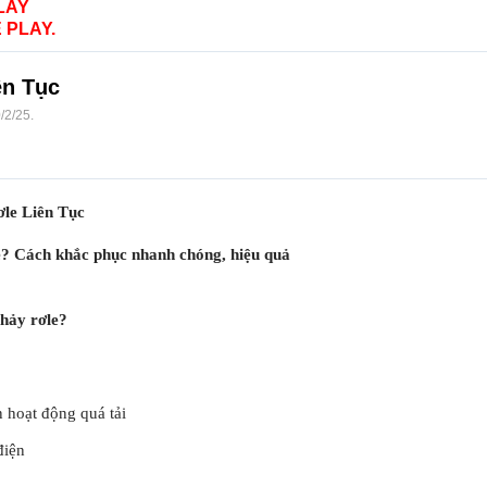
LAY
 PLAY.
ên Tục
/2/25
.
le Liên Tục
e? Cách khắc phục nhanh chóng, hiệu quả
nhảy rơle?
 hoạt động quá tải
điện