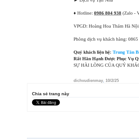
► Dịch vụ Tận Nhà
♦ Hotline:
0986 804 938
(Zalo - 
VPGD: Hoàng Hoa Thám Hà Nội:
Phòng dịch vụ khách hàng: 0865
Quý khách liện hệ:
Trung Tân B
Rất Hân Hạnh Được Phục Vụ Q
SỰ HÀI LÒNG CỦA QUÝ KHÁ
dichvudienmay
,
10/2/25
Chia sẻ trang này