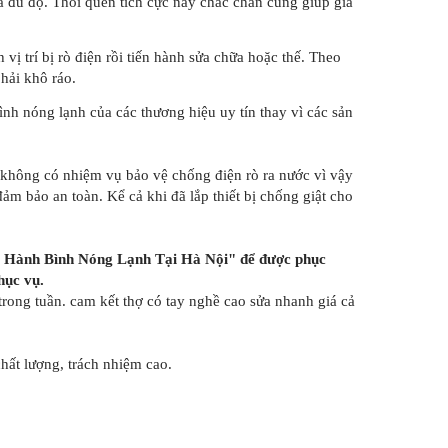
ã đủ độ. Thói quen tích cực này chắc chắn cũng giúp gia
vị trí bị rò điện rồi tiến hành sửa chữa hoặc thế. Theo
hải khô ráo.
h nóng lạnh của các thương hiệu uy tín thay vì các sản
ứ không có nhiệm vụ bảo vệ chống điện rò ra nước vì vậy
đảm bảo an toàn. Kể cả khi đã lắp thiết bị chống giật cho
 Hành Bình Nóng Lạnh Tại Hà Nội
" để được phục
hục vụ.
ong tuần. cam kết thợ có tay nghề cao sửa nhanh giá cả
chất lượng, trách nhiệm cao.