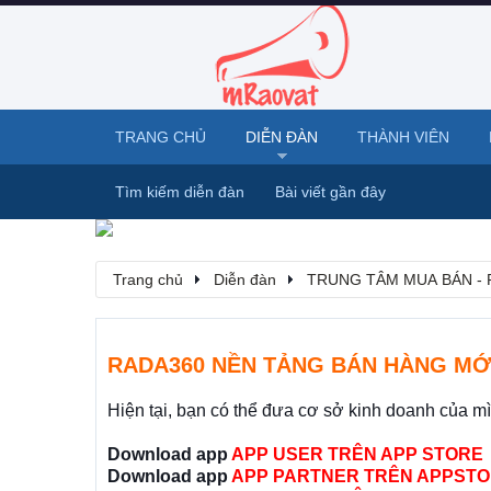
TRANG CHỦ
DIỄN ĐÀN
THÀNH VIÊN
Tìm kiếm diễn đàn
Bài viết gần đây
Trang chủ
Diễn đàn
TRUNG TÂM MUA BÁN - 
RADA360 NỀN TẢNG BÁN HÀNG MỚ
Hiện tại, bạn có thể đưa cơ sở kinh doanh của m
Download app
APP USER TRÊN APP STORE
Download app
APP PARTNER TRÊN APPSTO