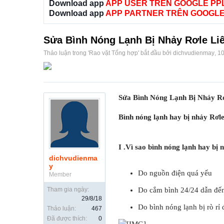
Download app
APP USER TRÊN GOOGLE PP
Download app
APP PARTNER TRÊN GOOGLE
Sửa Bình Nóng Lạnh Bị Nhảy Rơle Li
Thảo luận trong '
Rao vặt Tổng hợp
' bắt đầu bởi
dichvudienmay
,
10
Sửa Bình Nóng Lạnh Bị Nhảy Rơ
Bình nóng lạnh hay bị nhảy Rơl
I .Vì sao bình nóng lạnh hay bị 
dichvudienma
y
Do nguồn điện quá yếu
Member
Tham gia ngày:
Do cắm bình 24/24 dẫn đến
29/8/18
Do bình nóng lạnh bị rò rỉ 
Thảo luận:
467
Đã được thích:
0