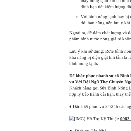
máy nóng lạnh khi có nhu c
đình bạn tiết kiệm lượng đ
Với bình nóng lạnh hay bị n
đó, bạn cũng nên lưu ý khi
Ngoài ra, để đảm chất lượng và đ
phẩm bình nước nóng giá rẻ khôn
Lưu ý khi sử dụng: Rơle bình nón
khả năng bị điện giật khi tắm là 
bình nóng lạnh.
Để khắc phục nhanh sự cố Bình 
vụ.Với Đội Ngũ Thợ Chuyên Ngàn
Khách hàng gọi Sửa Bình Nóng Lạ
hợp lý bảo hành dài hạn, thay thế
♦ Đặc biệt phục vụ 24/24h các ngà
Hỗ Trợ Kỹ Thuật:
0982 