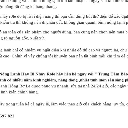
ầu sử dụng và tắt bình nóng lạnh khi tắm hoặc tắt ngay sau khi nước đ
iện năng rất đáng kể hàng tháng.
hảy rơle do bị rò rỉ điện năng thì bạn cần dùng bút thử điện để xác định 
 kiểm tra thì không nên đi chân đất, không gian quanh bình nóng lạnh p
ộ an toàn của sản phẩm cho người dùng, bạn cũng nên chọn nên mua bìn
g rõ nguồn gốc, xuất xứ.
g lạnh chỉ có nhiệm vụ ngắt điện khi nhiệt độ đủ cao và ngược lại, ch
rất cao. Chính vì vậy chúng tôi khuyên bạn nên tắt bình mỗi khi tắm để 
Nóng Lạnh Hay Bị Nhảy Rơle hãy liên hệ ngay với "
Trung Tâm Bảo
h có nhiều năm kinh nghiệm, năng động ,nhiệt tình luôn sẵn sàng p
nh Hỏng Rơ Le được phục vụ nhanh, sửa tại nhà 24/24 giờ, các ngày tr
 linh kiện chính hãng.
y trong tuần kể cả ngày lễ, làm việc theo giờ của khách hàng, uy tín, 
597 822