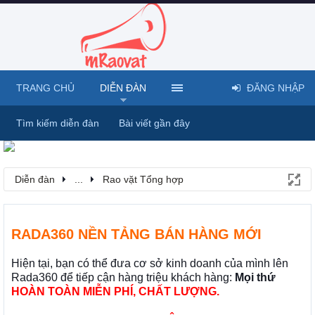
TRANG CHỦ
DIỄN ĐÀN
ĐĂNG NHẬP
Tìm kiếm diễn đàn
Bài viết gần đây
Diễn đàn
...
Rao vặt Tổng hợp
RADA360 NỀN TẢNG BÁN HÀNG MỚI
Hiện tại, bạn có thể đưa cơ sở kinh doanh của mình lên
Rada360 để tiếp cận hàng triệu khách hàng:
Mọi thứ
HOÀN TOÀN MIỄN PHÍ, CHẤT LƯỢNG.