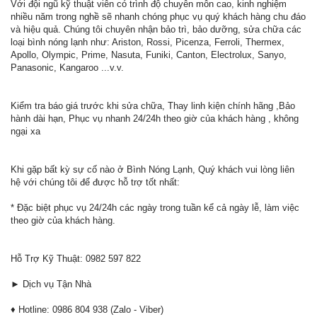
Với đội ngũ kỹ thuật viên có trình độ chuyên môn cao, kinh nghiệm
nhiều năm trong nghề sẽ nhanh chóng phục vụ quý khách hàng chu đáo
và hiệu quả. Chúng tôi chuyên nhận bảo trì, bảo dưỡng, sửa chữa các
loại bình nóng lạnh như: Ariston, Rossi, Picenza, Ferroli, Thermex,
Apollo, Olympic, Prime, Nasuta, Funiki, Canton, Electrolux, Sanyo,
Panasonic, Kangaroo ...v.v.
Kiểm tra báo giá trước khi sửa chữa, Thay linh kiện chính hãng ,Bảo
hành dài hạn, Phục vụ nhanh 24/24h theo giờ của khách hàng , không
ngại xa
Khi gặp bất kỳ sự cố nào ở Bình Nóng Lạnh, Quý khách vui lòng liên
hệ với chúng tôi để được hỗ trợ tốt nhất:
* Đặc biệt phục vụ 24/24h các ngày trong tuần kể cả ngày lễ, làm việc
theo giờ của khách hàng.
Hỗ Trợ Kỹ Thuật: 0982 597 822
► Dịch vụ Tận Nhà
♦ Hotline: 0986 804 938 (Zalo - Viber)