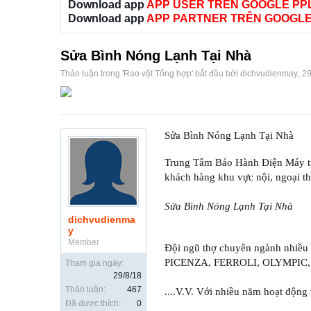
Download app
APP USER TRÊN GOOGLE PP
Download app
APP PARTNER TRÊN GOOGLE
Sửa Bình Nóng Lạnh Tại Nhà
Thảo luận trong '
Rao vặt Tổng hợp
' bắt đầu bởi
dichvudienmay
,
29
Sửa Bình Nóng Lạnh Tại Nhà
Trung Tâm Bảo Hành Điện Máy tự 
khách hàng khu vực nội, ngoại t
Sửa Bình Nóng Lạnh Tại Nhà
dichvudienma
y
Member
Đội ngũ thợ chuyên ngành nhiều 
PICENZA, FERROLI, OLYMPIC,
Tham gia ngày:
29/8/18
Thảo luận:
467
....V.V. Với nhiều năm hoạt động
Đã được thích:
0