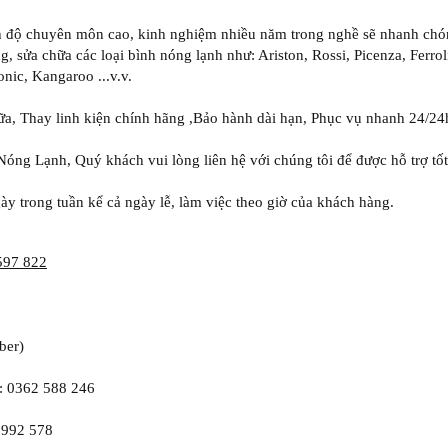
ình độ chuyên môn cao, kinh nghiệm nhiều năm trong nghề sẽ nhanh ch
g, sửa chữa các loại bình nóng lạnh như: Ariston, Rossi, Picenza, Ferro
nic, Kangaroo ...v.v.
hữa, Thay linh kiện chính hãng ,Bảo hành dài hạn, Phục vụ nhanh 24/24
Nóng Lạnh, Quý khách vui lòng liên hệ với chúng tôi để được hỗ trợ tốt
ày trong tuần kể cả ngày lễ, làm việc theo giờ của khách hàng.
597 822
ber)
 0362 588 246
 992 578