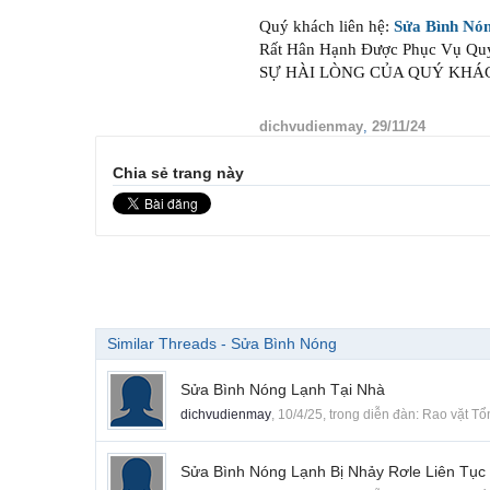
Quý khách liên hệ:
Sửa Bình Nó
Rất Hân Hạnh Được Phục Vụ Qu
SỰ HÀI LÒNG CỦA QUÝ KHÁ
dichvudienmay
,
29/11/24
Chia sẻ trang này
Similar Threads - Sửa Bình Nóng
Sửa Bình Nóng Lạnh Tại Nhà
dichvudienmay
,
10/4/25
, trong diễn đàn:
Rao vặt Tổ
Sửa Bình Nóng Lạnh Bị Nhảy Rơle Liên Tục