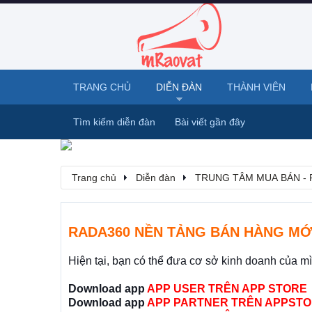
TRANG CHỦ
DIỄN ĐÀN
THÀNH VIÊN
Tìm kiếm diễn đàn
Bài viết gần đây
Trang chủ
Diễn đàn
TRUNG TÂM MUA BÁN - 
RADA360 NỀN TẢNG BÁN HÀNG MỚ
Hiện tại, bạn có thể đưa cơ sở kinh doanh của m
Download app
APP USER TRÊN APP STORE
Download app
APP PARTNER TRÊN APPSTO