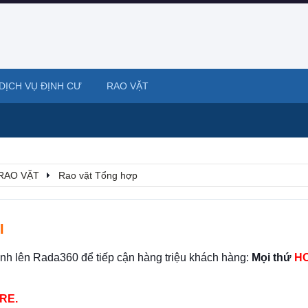
DỊCH VỤ ĐỊNH CƯ
RAO VẶT
RAO VẶT
Rao vặt Tổng hợp
I
ình lên Rada360 để tiếp cận hàng triệu khách hàng:
Mọi thứ
HO
RE.