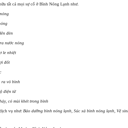
hữa tất cả mọi sự cố ở Bình Nóng Lạnh như.
 nóng
nóng
lên đèn
 ra nước nóng
 le nhiệt
ợi đốt
c
 ra vỏ bình
ộ điện tử
áy, có mùi khét trong bình
 dịch vụ như:
Bảo dưỡng bình nóng lạnh, Súc xả bình nóng lạnh, Vệ sin