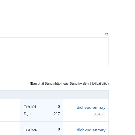
#1
(Bạn phải Đăng nhập hoặc Đăng ký để trả lời bài viết.)
Trả lời:
0
dichvudienmay
Đọc:
217
10/4/25
Trả lời:
0
dichvudienmay