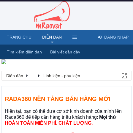
TRANG CHỦ
DIỄN ĐÀN
ĐĂNG NHẬP
Tìm kiếm diễn đàn
Bài viết gần đây
Diễn đàn
...
Linh kiện - phụ kiện
RADA360 NỀN TẢNG BÁN HÀNG MỚI
Hiện tại, bạn có thể đưa cơ sở kinh doanh của mình lên
Rada360 để tiếp cận hàng triệu khách hàng:
Mọi thứ
HOÀN TOÀN MIỄN PHÍ, CHẤT LƯỢNG.