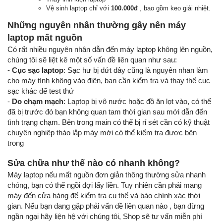
Vệ sinh laptop chỉ với
100.000đ
, bao gồm keo giải nhiệt.
Những nguyên nhân thường gây nên máy
laptop mất nguồn
Có rất nhiều nguyên nhân dẫn đến máy laptop không lên nguồn,
chúng tôi sẽ liệt kê một số vấn đề liên quan như sau:
-
Cục sạc laptop
: Sạc hư bị dứt dây cũng là nguyên nhan làm
cho máy tính không vào điện, bạn cần kiểm tra và thay thế cục
sạc khác để test thử
-
Do chạm mạch
: Laptop bị vô nước hoặc đồ ăn lọt vào, có thể
đã bị trước đó bạn không quan tam thời gian sau mới dẫn đến
tình trạng chạm. Bên trong main có thể bị rỉ sét cần có kỹ thuật
chuyên nghiệp tháo lắp máy mới có thể kiểm tra được bên
trong
Sửa chữa như thế nào có nhanh không?
Máy laptop nếu mất nguồn đơn giản thông thường sửa nhanh
chóng, bạn có thể ngồi đợi lấy liền. Tuy nhiên cần phải mang
máy đến cửa hàng để kiểm tra cụ thể và báo chính xác thời
gian. Nếu bạn đang gặp phải vấn đề liên quan nào , bạn đừng
ngần ngại hãy liện hệ với chúng tôi, Shop sẽ tư vấn miễn phí