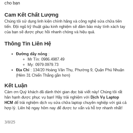
cho bạn
Cam Kết Chất Lượng
Chúng tôi sử dụng linh kiện chính hãng và công nghệ sửa chữa tiên
tiến. Đội ngũ kỹ thuật giàu kinh nghiệm sẽ đảm bảo máy tính xách tay
của bạn sẽ được phục hồi nhanh chóng và hiệu quả.
Thông Tin Liên Hệ
Đường dây nóng
:
Mr Tín: 0986.4987.49
My: 0979.0979.73
Địa Chỉ
: 134/20 Hoàng Văn Thụ, Phường 9, Quận Phú Nhuận
(Hẻm 31 Chiến Thắng gần hơn)
Kết Luận
Cảm ơn Quý khách đã dành thời gian đọc bài viết này! Chúng tôi rất
hân hạnh được phục vụ bạn! Hãy trải nghiệm với
Dịch Vụ Laptop
HCM
để trải nghiệm dịch vụ sửa chữa laptop chuyên nghiệp với giá cả
hợp lý. Liên hệ ngay hôm nay để được tư vấn và hỗ trợ nhanh nhất!
3/8/25