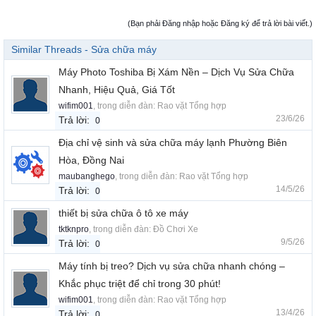
(Bạn phải Đăng nhập hoặc Đăng ký để trả lời bài viết.)
Similar Threads - Sửa chữa máy
Máy Photo Toshiba Bị Xám Nền – Dịch Vụ Sửa Chữa
Nhanh, Hiệu Quả, Giá Tốt
wifim001
, trong diễn đàn:
Rao vặt Tổng hợp
23/6/26
Trả lời:
0
Địa chỉ vệ sinh và sửa chữa máy lạnh Phường Biên
Hòa, Đồng Nai
maubanghego
, trong diễn đàn:
Rao vặt Tổng hợp
14/5/26
Trả lời:
0
thiết bị sửa chữa ô tô xe máy
tktknpro
, trong diễn đàn:
Đồ Chơi Xe
9/5/26
Trả lời:
0
Máy tính bị treo? Dịch vụ sửa chữa nhanh chóng –
Khắc phục triệt để chỉ trong 30 phút!
wifim001
, trong diễn đàn:
Rao vặt Tổng hợp
13/4/26
Trả lời:
0