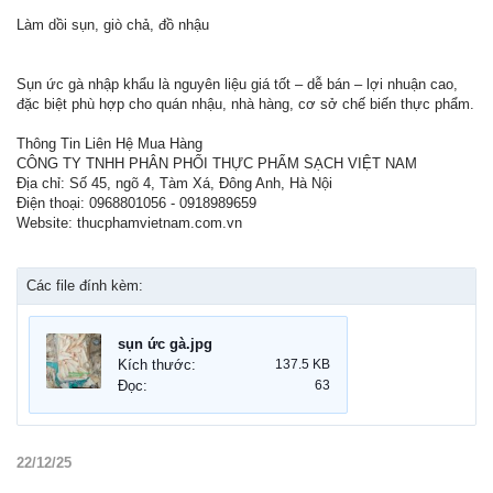
Làm dồi sụn, giò chả, đồ nhậu
Sụn ức gà nhập khẩu là nguyên liệu giá tốt – dễ bán – lợi nhuận cao,
đặc biệt phù hợp cho quán nhậu, nhà hàng, cơ sở chế biến thực phẩm.
Thông Tin Liên Hệ Mua Hàng
CÔNG TY TNHH PHÂN PHỐI THỰC PHẨM SẠCH VIỆT NAM
Địa chỉ: Số 45, ngõ 4, Tàm Xá, Đông Anh, Hà Nội
Điện thoại: 0968801056 - 0918989659
Website: thucphamvietnam.com.vn
Các file đính kèm:
sụn ức gà.jpg
Kích thước:
137.5 KB
Đọc:
63
22/12/25