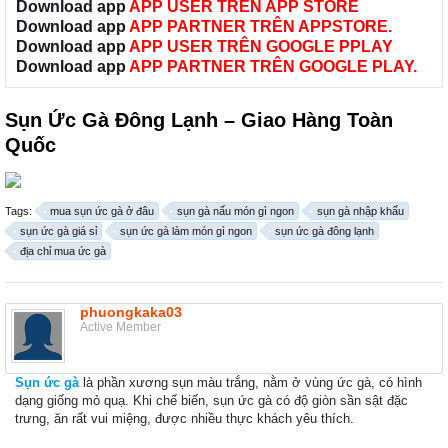
Download app
APP USER TRÊN APP STORE
Download app
APP PARTNER TRÊN APPSTORE.
Download app
APP USER TRÊN GOOGLE PPLAY
Download app
APP PARTNER TRÊN GOOGLE PLAY.
Sụn Ức Gà Đông Lạnh – Giao Hàng Toàn
Quốc
Tags:
mua sụn ức gà ở đâu
sụn gà nấu món gì ngon
sụn gà nhập khẩu
sụn ức gà giá sỉ
sụn ức gà làm món gì ngon
sụn ức gà đông lạnh
địa chỉ mua ức gà
phuongkaka03
Active Member
Sụn ức gà
là phần xương sụn màu trắng, nằm ở vùng ức gà, có hình
dạng giống mỏ quạ. Khi chế biến, sụn ức gà có độ giòn sần sật đặc
trưng, ăn rất vui miệng, được nhiều thực khách yêu thích.