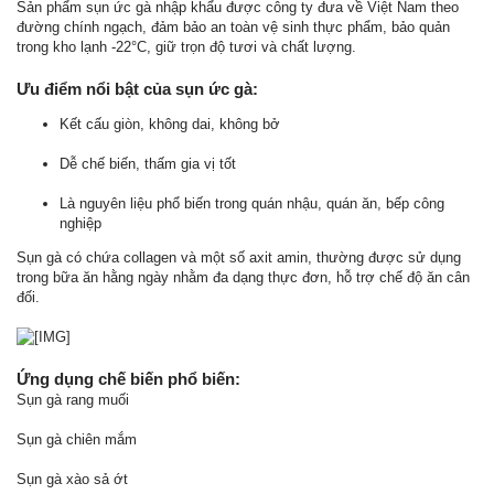
Sản phẩm sụn ức gà nhập khẩu được công ty đưa về Việt Nam theo
đường chính ngạch, đảm bảo an toàn vệ sinh thực phẩm, bảo quản
trong kho lạnh -22°C, giữ trọn độ tươi và chất lượng.
Ưu điểm nổi bật của sụn ức gà:
Kết cấu giòn, không dai, không bở
Dễ chế biến, thấm gia vị tốt
Là nguyên liệu phổ biến trong quán nhậu, quán ăn, bếp công
nghiệp
Sụn gà có chứa collagen và một số axit amin, thường được sử dụng
trong bữa ăn hằng ngày nhằm đa dạng thực đơn, hỗ trợ chế độ ăn cân
đối.
Ứng dụng chế biến phổ biến:
Sụn gà rang muối
Sụn gà chiên mắm
Sụn gà xào sả ớt