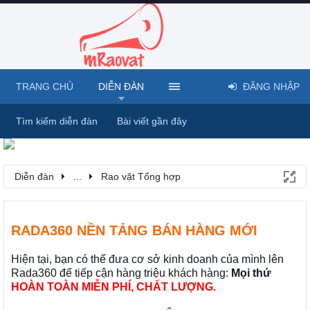
TRANG CHỦ
DIỄN ĐÀN
ĐĂNG NHẬP
Tìm kiếm diễn đàn
Bài viết gần đây
Diễn đàn
...
Rao vặt Tổng hợp
RADA360 NỀN TẢNG BÁN HÀNG MỚI
Hiện tại, bạn có thể đưa cơ sở kinh doanh của mình lên
Rada360 để tiếp cận hàng triệu khách hàng:
Mọi thứ
HOÀN TOÀN MIỄN PHÍ, CHẤT LƯỢNG.