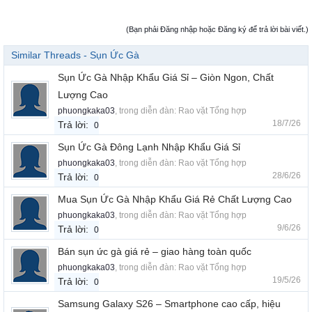
(Bạn phải Đăng nhập hoặc Đăng ký để trả lời bài viết.)
Similar Threads - Sụn Ức Gà
Sụn Ức Gà Nhập Khẩu Giá Sỉ – Giòn Ngon, Chất
Lượng Cao
phuongkaka03
, trong diễn đàn:
Rao vặt Tổng hợp
18/7/26
Trả lời:
0
Sụn Ức Gà Đông Lạnh Nhập Khẩu Giá Sỉ
phuongkaka03
, trong diễn đàn:
Rao vặt Tổng hợp
28/6/26
Trả lời:
0
Mua Sụn Ức Gà Nhập Khẩu Giá Rẻ Chất Lượng Cao
phuongkaka03
, trong diễn đàn:
Rao vặt Tổng hợp
9/6/26
Trả lời:
0
Bán sụn ức gà giá rẻ – giao hàng toàn quốc
phuongkaka03
, trong diễn đàn:
Rao vặt Tổng hợp
19/5/26
Trả lời:
0
Samsung Galaxy S26 – Smartphone cao cấp, hiệu