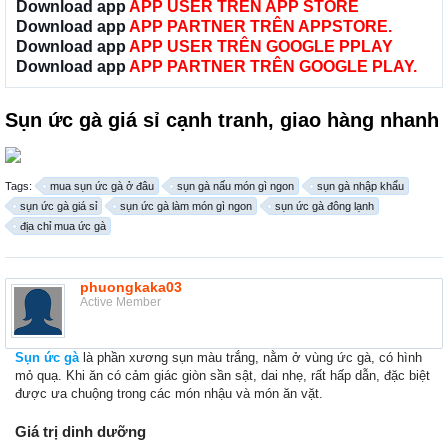
Download app
APP USER TRÊN APP STORE
Download app
APP PARTNER TRÊN APPSTORE.
Download app
APP USER TRÊN GOOGLE PPLAY
Download app
APP PARTNER TRÊN GOOGLE PLAY.
Sụn ức gà giá sỉ cạnh tranh, giao hàng nhanh
Tags:
mua sụn ức gà ở đâu
sụn gà nấu món gì ngon
sụn gà nhập khẩu
sụn ức gà giá sỉ
sụn ức gà làm món gì ngon
sụn ức gà đông lạnh
địa chỉ mua ức gà
phuongkaka03
Active Member
Sụn ức gà
là phần xương sụn màu trắng, nằm ở vùng ức gà, có hình
mỏ quạ. Khi ăn có cảm giác giòn sần sật, dai nhẹ, rất hấp dẫn, đặc biệt
được ưa chuộng trong các món nhậu và món ăn vặt.
Giá trị dinh dưỡng