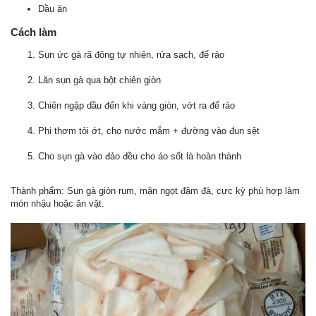
Dầu ăn
Cách làm
Sụn ức gà rã đông tự nhiên, rửa sạch, để ráo
Lăn sụn gà qua bột chiên giòn
Chiên ngập dầu đến khi vàng giòn, vớt ra để ráo
Phi thơm tỏi ớt, cho nước mắm + đường vào đun sệt
Cho sụn gà vào đảo đều cho áo sốt là hoàn thành
Thành phẩm: Sụn gà giòn rụm, mặn ngọt đậm đà, cực kỳ phù hợp làm
món nhậu hoặc ăn vặt.