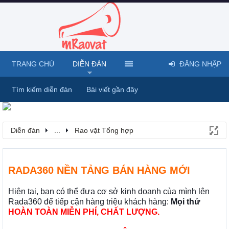
TRANG CHỦ
DIỄN ĐÀN
ĐĂNG NHẬP
Tìm kiếm diễn đàn
Bài viết gần đây
Diễn đàn
...
Rao vặt Tổng hợp
RADA360 NỀN TẢNG BÁN HÀNG MỚI
Hiện tại, bạn có thể đưa cơ sở kinh doanh của mình lên
Rada360 để tiếp cận hàng triệu khách hàng:
Mọi thứ
HOÀN TOÀN MIỄN PHÍ, CHẤT LƯỢNG.