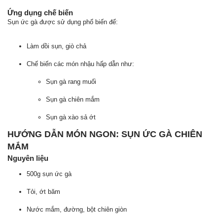
Ứng dụng chế biến
Sụn ức gà được sử dụng phổ biến để:
Làm dồi sụn, giò chả
Chế biến các món nhậu hấp dẫn như:
Sụn gà rang muối
Sụn gà chiên mắm
Sụn gà xào sả ớt
HƯỚNG DẪN MÓN NGON: SỤN ỨC GÀ CHIÊN
MẮM
Nguyên liệu
500g sụn ức gà
Tỏi, ớt băm
Nước mắm, đường, bột chiên giòn