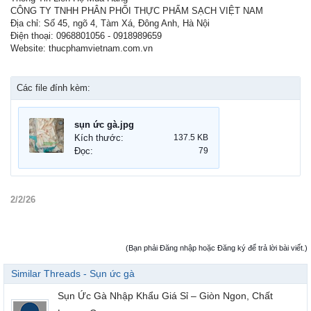
CÔNG TY TNHH PHÂN PHỐI THỰC PHẨM SẠCH VIỆT NAM
Địa chỉ: Số 45, ngõ 4, Tàm Xá, Đông Anh, Hà Nội
Điện thoại: 0968801056 - 0918989659
Website: thucphamvietnam.com.vn
Các file đính kèm:
sụn ức gà.jpg
Kích thước:
137.5 KB
Đọc:
79
2/2/26
(Bạn phải Đăng nhập hoặc Đăng ký để trả lời bài viết.)
Similar Threads - Sụn ức gà
Sụn Ức Gà Nhập Khẩu Giá Sỉ – Giòn Ngon, Chất