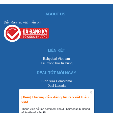
ABOUT US
Diễn đàn rao vặt miễn phí
LIÊN KẾT
Babydeal Vietnam
Lều xông hơi tự bung
DEAL TỐT MỖI NGÀY
Bình sữa Comotomo
Deal Lazada
Deal Shopee
[Xem] Hưỡng dẫn đăng tin rao vặt hiệu
LIÊN HỆ
quả
0858002468
Thành viên cố tình comment cho đủ bài viêt sẽ bị Baned
vĩnh viễn và cấm IP.