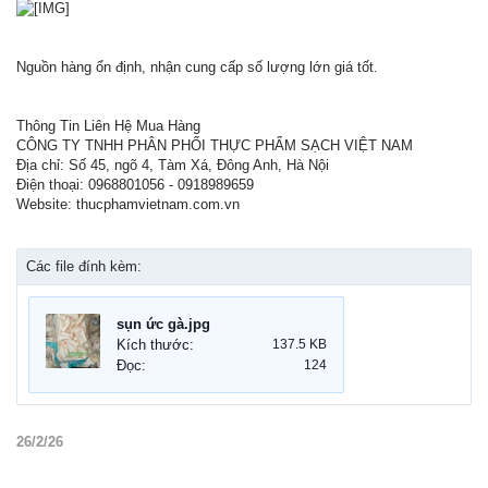
Nguồn hàng ổn định, nhận cung cấp số lượng lớn giá tốt.
Thông Tin Liên Hệ Mua Hàng
CÔNG TY TNHH PHÂN PHỐI THỰC PHẨM SẠCH VIỆT NAM
Địa chỉ: Số 45, ngõ 4, Tàm Xá, Đông Anh, Hà Nội
Điện thoại: 0968801056 - 0918989659
Website: thucphamvietnam.com.vn
Các file đính kèm:
sụn ức gà.jpg
Kích thước:
137.5 KB
Đọc:
124
26/2/26