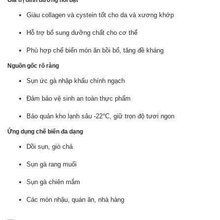
Giá trị dinh dưỡng nổi bật
Giàu collagen và cystein tốt cho da và xương khớp
Hỗ trợ bổ sung dưỡng chất cho cơ thể
Phù hợp chế biến món ăn bồi bổ, tăng đề kháng
Nguồn gốc rõ ràng
Sụn ức gà nhập khẩu chính ngạch
Đảm bảo vệ sinh an toàn thực phẩm
Bảo quản kho lạnh sâu -22°C, giữ trọn độ tươi ngon
Ứng dụng chế biến đa dạng
Dồi sụn, giò chả
Sụn gà rang muối
Sụn gà chiên mắm
Các món nhậu, quán ăn, nhà hàng