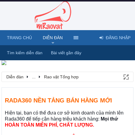
TRANG CHỦ
DIỄN ĐÀN
ĐĂNG NHẬP
Tìm kiếm diễn đàn
Bài viết gần đây
Diễn đàn
...
Rao vặt Tổng hợp
RADA360 NỀN TẢNG BÁN HÀNG MỚI
Hiện tại, bạn có thể đưa cơ sở kinh doanh của mình lên
Rada360 để tiếp cận hàng triệu khách hàng:
Mọi thứ
HOÀN TOÀN MIỄN PHÍ, CHẤT LƯỢNG.