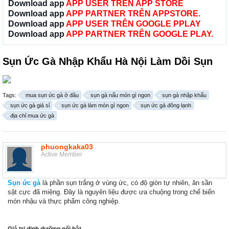
Download app
APP USER TRÊN APP STORE
Download app
APP PARTNER TRÊN APPSTORE.
Download app
APP USER TRÊN GOOGLE PPLAY
Download app
APP PARTNER TRÊN GOOGLE PLAY.
Sụn Ức Gà Nhập Khẩu Hà Nội Làm Dồi Sụn
Tags:
mua sụn ức gà ở đâu
sụn gà nấu món gì ngon
sụn gà nhập khẩu
sụn ức gà giá sỉ
sụn ức gà làm món gì ngon
sụn ức gà đông lạnh
địa chỉ mua ức gà
phuongkaka03
Active Member
Sụn ức gà
là phần sụn trắng ở vùng ức, có độ giòn tự nhiên, ăn sần
sật cực đã miệng. Đây là nguyên liệu được ưa chuộng trong chế biến
món nhậu và thực phẩm công nghiệp.