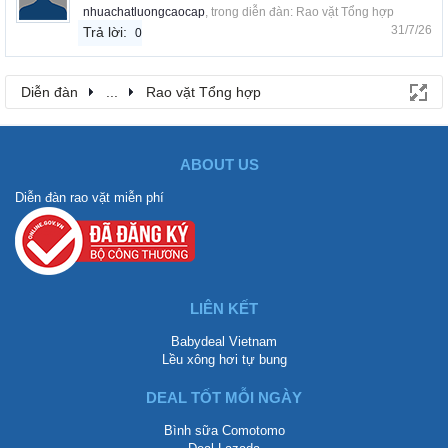
nhuachatluongcaocap
, trong diễn đàn:
Rao vặt Tổng hợp
31/7/26
Trả lời:
0
Diễn đàn
...
Rao vặt Tổng hợp
ABOUT US
Diễn đàn rao vặt miễn phí
LIÊN KẾT
Babydeal Vietnam
Lều xông hơi tự bung
DEAL TỐT MỖI NGÀY
Bình sữa Comotomo