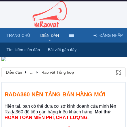
TRANG CHỦ
DIỄN ĐÀN
ĐĂNG NHẬP
Tìm kiếm diễn đàn
Bài viết gần đây
Diễn đàn
...
Rao vặt Tổng hợp
RADA360 NỀN TẢNG BÁN HÀNG MỚI
Hiện tại, bạn có thể đưa cơ sở kinh doanh của mình lên
Rada360 để tiếp cận hàng triệu khách hàng:
Mọi thứ
HOÀN TOÀN MIỄN PHÍ, CHẤT LƯỢNG.