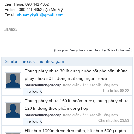
Điện Thoại: 090 441 4352
Hotline: 090 441 4352 gặp Ms Mỹ
Email:
nhuamyky01@gmail.com
31/8/25
(Bạn phải Đăng nhập hoặc Đăng ký để trả lời bài viết.)
Similar Threads - hủ nhựa gam
Thùng phuy nhựa 30 lít đựng nước sốt pha sẵn, thùng
phuy nhựa 50 lít đựng mật ong, ngâm rượu
nhuachatluongcaocap
, trong diễn đàn:
Rao vặt Tổng hợp
Thứ tư lúc 08:22
Trả lời:
0
Thùng phuy nhựa 160 lít ngâm rượu, thùng phuy nhựa
120 lít đựng thực phẩm đóng hộp
nhuachatluongcaocap
, trong diễn đàn:
Rao vặt Tổng hợp
Chủ nhật lúc 23:53
Trả lời:
0
Hủ nhựa 1000g đựng dưa mắm, hủ nhựa 500g ngâm