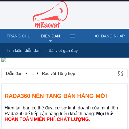
TRANG CHỦ
DIỄN ĐÀN
ĐĂNG NHẬP
Tìm kiếm diễn đàn
Bài viết gần đây
Diễn đàn
...
Rao vặt Tổng hợp
RADA360 NỀN TẢNG BÁN HÀNG MỚI
Hiện tại, bạn có thể đưa cơ sở kinh doanh của mình lên
Rada360 để tiếp cận hàng triệu khách hàng:
Mọi thứ
HOÀN TOÀN MIỄN PHÍ, CHẤT LƯỢNG.