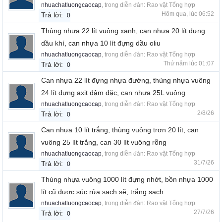
nhuachatluongcaocap
, trong diễn đàn:
Rao vặt Tổng hợp
Hôm qua, lúc 06:52
Trả lời:
0
Thùng nhựa 22 lít vuông xanh, can nhựa 20 lít đựng
dầu khí, can nhựa 10 lít đựng dầu oliu
nhuachatluongcaocap
, trong diễn đàn:
Rao vặt Tổng hợp
Thứ năm lúc 01:07
Trả lời:
0
Can nhựa 22 lít đựng nhựa đường, thùng nhựa vuông
24 lít đựng axit đậm đặc, can nhựa 25L vuông
nhuachatluongcaocap
, trong diễn đàn:
Rao vặt Tổng hợp
2/8/26
Trả lời:
0
Can nhựa 10 lít trắng, thùng vuông trơn 20 lít, can
vuông 25 lít trắng, can 30 lít vuông rỗng
nhuachatluongcaocap
, trong diễn đàn:
Rao vặt Tổng hợp
31/7/26
Trả lời:
0
Thùng nhựa vuông 1000 lít đựng nhớt, bồn nhựa 1000
lít cũ được súc rửa sạch sẽ, trắng sạch
nhuachatluongcaocap
, trong diễn đàn:
Rao vặt Tổng hợp
27/7/26
Trả lời:
0