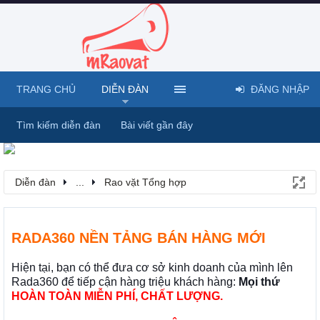
TRANG CHỦ
DIỄN ĐÀN
ĐĂNG NHẬP
Tìm kiếm diễn đàn
Bài viết gần đây
Diễn đàn
...
Rao vặt Tổng hợp
RADA360 NỀN TẢNG BÁN HÀNG MỚI
Hiện tại, bạn có thể đưa cơ sở kinh doanh của mình lên
Rada360 để tiếp cận hàng triệu khách hàng:
Mọi thứ
HOÀN TOÀN MIỄN PHÍ, CHẤT LƯỢNG.