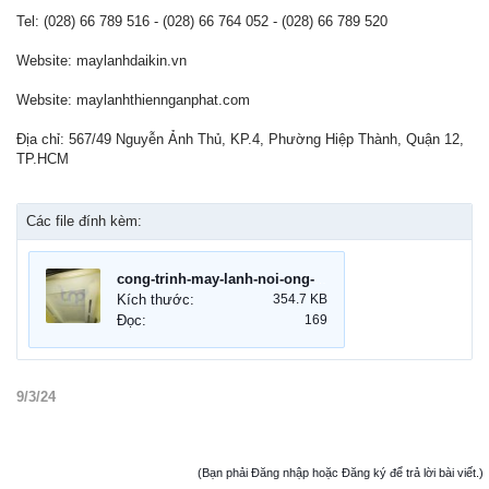
Tel: (028) 66 789 516 - (028) 66 764 052 - (028) 66 789 520
Website: maylanhdaikin.vn
Website: maylanhthiennganphat.com
Địa chỉ: 567/49 Nguyễn Ảnh Thủ, KP.4, Phường Hiệp Thành, Quận 12,
TP.HCM
Các file đính kèm:
cong-trinh-may-lanh-noi-ong-gio-TP.HCM.jpg
Kích thước:
354.7 KB
Đọc:
169
9/3/24
(Bạn phải Đăng nhập hoặc Đăng ký để trả lời bài viết.)