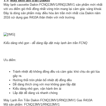
1.3.
Máy lạnh âm trần Daikin
Máy lạnh cassette Daikin FCNQ13MV1/RNQ13MV1 sản phẩm mới nhất
với ưu điểm gió thổi đồng nhất vòng tròn mang lại cảm giác sảng khoái.
Đây là dòng sản phẩm máy điều hòa âm trần mới nhất của Daikin năm
2016 sử dụng gas R410A thân thiện với môi trường.
Kiểu dáng nhỏ gọn - dễ dàng lắp đặt máy lạnh âm trần FCNQ
Ưu điểm:
Tránh nhiệt độ không đồng đều và cảm giác khó chịu do gió lùa
gây ra.
Hướng thổi tròn phân bổ nhiệt độ đồng đều
Dễ dàng thích ứng với mọi không gian lắp đặt
Kiểu dáng nhỏ gọn, vận hành êm ái
Lắp đặt dễ dàng và nhanh chóng
Máy Lạnh Âm Trần Daikin FCNQ13MV1/RNQ13MV1 Gas R410A
Mã sản phẩm: FCNQ13MV1/RNQ13MV1