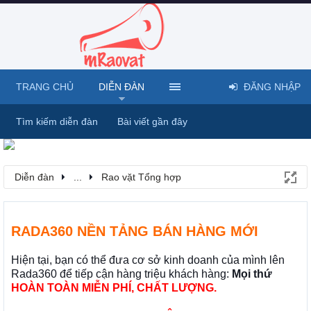
TRANG CHỦ
DIỄN ĐÀN
ĐĂNG NHẬP
Tìm kiếm diễn đàn
Bài viết gần đây
Diễn đàn
...
Rao vặt Tổng hợp
RADA360 NỀN TẢNG BÁN HÀNG MỚI
Hiện tại, bạn có thể đưa cơ sở kinh doanh của mình lên
Rada360 để tiếp cận hàng triệu khách hàng:
Mọi thứ
HOÀN TOÀN MIỄN PHÍ, CHẤT LƯỢNG.