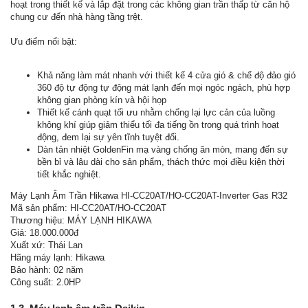
hoạt trong thiết kế và lắp đặt trong các không gian trần thấp từ căn hộ
chung cư đến nhà hàng tầng trệt.
Ưu điểm nổi bật:
Khả năng làm mát nhanh với thiết kế 4 cửa gió & chế độ đảo gió
360 độ tự động tự động mát lạnh đến mọi ngóc ngách, phù hợp
không gian phòng kín và hội họp
Thiết kế cánh quạt tối ưu nhằm chống lại lực cản của luồng
không khí giúp giảm thiểu tối đa tiếng ồn trong quá trình hoạt
động, đem lại sự yên tĩnh tuyệt đối.
Dàn tản nhiệt GoldenFin mạ vàng chống ăn mòn, mang đến sự
bền bỉ và lâu dài cho sản phẩm, thách thức mọi điều kiện thời
tiết khắc nghiệt.
Máy Lạnh Âm Trần Hikawa HI-CC20AT/HO-CC20AT-Inverter Gas R32
Mã sản phẩm: HI-CC20AT/HO-CC20AT
Thương hiệu: MÁY LẠNH HIKAWA
Giá: 18.000.000đ
Xuất xứ: Thái Lan
Hãng máy lạnh: Hikawa
Bảo hành: 02 năm
Công suất: 2.0HP