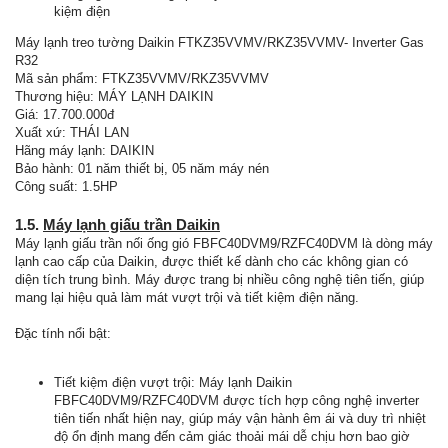
kiệm điện
Máy lạnh treo tường Daikin FTKZ35VVMV/RKZ35VVMV- Inverter Gas
R32
Mã sản phẩm: FTKZ35VVMV/RKZ35VVMV
Thương hiệu: MÁY LẠNH DAIKIN
Giá: 17.700.000đ
Xuất xứ: THÁI LAN
Hãng máy lạnh: DAIKIN
Bảo hành: 01 năm thiết bị, 05 năm máy nén
Công suất: 1.5HP
1.5.
Máy lạnh giấu trần Daikin
Máy lạnh giấu trần nối ống gió FBFC40DVM9/RZFC40DVM là dòng máy
lạnh cao cấp của Daikin, được thiết kế dành cho các không gian có
diện tích trung bình. Máy được trang bị nhiều công nghệ tiên tiến, giúp
mang lại hiệu quả làm mát vượt trội và tiết kiệm điện năng.
Đặc tính nổi bật:
Tiết kiệm điện vượt trội: Máy lạnh Daikin
FBFC40DVM9/RZFC40DVM được tích hợp công nghệ inverter
tiên tiến nhất hiện nay, giúp máy vận hành êm ái và duy trì nhiệt
độ ổn định mang đến cảm giác thoải mái dễ chịu hơn bao giờ