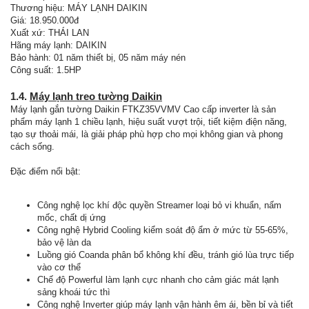
Thương hiệu: MÁY LẠNH DAIKIN
Giá: 18.950.000đ
Xuất xứ: THÁI LAN
Hãng máy lạnh: DAIKIN
Bảo hành: 01 năm thiết bị, 05 năm máy nén
Công suất: 1.5HP
1.4.
Máy lạnh treo tường Daikin
Máy lạnh gắn tường Daikin FTKZ35VVMV Cao cấp inverter là sản
phẩm máy lạnh 1 chiều lạnh, hiệu suất vượt trội, tiết kiệm điện năng,
tạo sự thoải mái, là giải pháp phù hợp cho mọi không gian và phong
cách sống.
Đặc điểm nổi bật:
Công nghệ lọc khí độc quyền Streamer loại bỏ vi khuẩn, nấm
mốc, chất dị ứng
Công nghệ Hybrid Cooling kiểm soát độ ẩm ở mức từ 55-65%,
bảo vệ làn da
Luồng gió Coanda phân bổ không khí đều, tránh gió lùa trực tiếp
vào cơ thể
Chế độ Powerful làm lạnh cực nhanh cho cảm giác mát lạnh
sảng khoái tức thì
Công nghệ Inverter giúp máy lạnh vận hành êm ái, bền bỉ và tiết