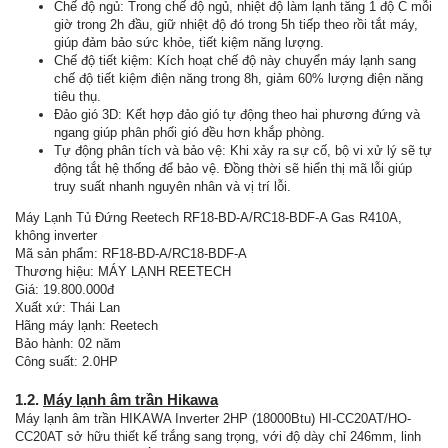
Chế độ ngủ: Trong chế độ ngủ, nhiệt độ làm lạnh tăng 1 độ C mỗi
giờ trong 2h đầu, giữ nhiệt độ đó trong 5h tiếp theo rồi tắt máy,
giúp đảm bảo sức khỏe, tiết kiệm năng lượng.
Chế độ tiết kiệm: Kích hoạt chế độ này chuyển máy lạnh sang
chế độ tiết kiệm điện năng trong 8h, giảm 60% lượng điện năng
tiêu thụ.
Đảo gió 3D: Kết hợp đảo gió tự động theo hai phương đứng và
ngang giúp phân phối gió đều hơn khắp phòng.
Tự động phân tích và bảo vệ: Khi xảy ra sự cố, bộ vi xử lý sẽ tự
động tắt hệ thống để bảo vệ. Đồng thời sẽ hiển thị mã lỗi giúp
truy suất nhanh nguyên nhân và vị trí lỗi.
Máy Lạnh Tủ Đứng Reetech RF18-BD-A/RC18-BDF-A Gas R410A,
không inverter
Mã sản phẩm: RF18-BD-A/RC18-BDF-A
Thương hiệu: MÁY LẠNH REETECH
Giá: 19.800.000đ
Xuất xứ: Thái Lan
Hãng máy lạnh: Reetech
Bảo hành: 02 năm
Công suất: 2.0HP
1.2.
Máy lạnh âm trần Hikawa
Máy lạnh âm trần HIKAWA Inverter 2HP (18000Btu) HI-CC20AT/HO-
CC20AT sở hữu thiết kế trắng sang trọng, với độ dày chỉ 246mm, linh