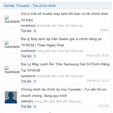
Similar Threads - Tài chính dưới
Gợi ý một số model máy lạnh khi bạn có tài chính dưới
20 triệu
tranthibinh
, trong diễn đàn:
Rao vặt Tổng hợp
9/3/24
Trả lời:
0
Đại lý Máy lạnh áp trần Daikin giá sỉ chính hãng tại
TP.HCM | Thiên Ngân Phát
tranthibinh
, trong diễn đàn:
Rao vặt Tổng hợp
Thứ tư lúc 15:54
Trả lời:
0
Đại Lý Máy Lạnh Âm Trần Samsung Giá Sỉ Chính Hãng
Tại TP.HCM
tranthibinh
, trong diễn đàn:
Rao vặt Tổng hợp
Thứ tư lúc 15:52
Trả lời:
0
Chứng minh tài chính du học Canada – Tư vấn hồ sơ
nhanh chóng, đúng quy trình
wifim001
, trong diễn đàn:
Rao vặt Tổng hợp
31/7/26
Trả lời:
0