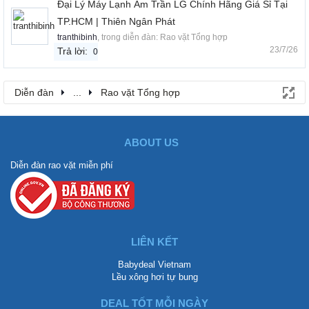
Đại Lý Máy Lạnh Âm Trần LG Chính Hãng Giá Sỉ Tại
TP.HCM | Thiên Ngân Phát
tranthibinh
, trong diễn đàn:
Rao vặt Tổng hợp
23/7/26
Trả lời:
0
Diễn đàn
...
Rao vặt Tổng hợp
ABOUT US
Diễn đàn rao vặt miễn phí
LIÊN KẾT
Babydeal Vietnam
Lều xông hơi tự bung
DEAL TỐT MỖI NGÀY