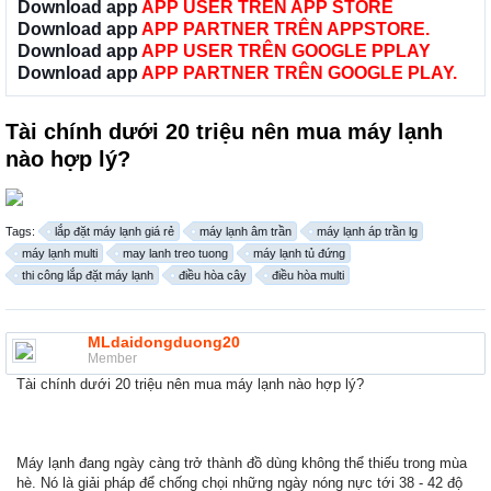
Download app
APP USER TRÊN APP STORE
Download app
APP PARTNER TRÊN APPSTORE.
Download app
APP USER TRÊN GOOGLE PPLAY
Download app
APP PARTNER TRÊN GOOGLE PLAY.
Tài chính dưới 20 triệu nên mua máy lạnh
nào hợp lý?
Tags:
lắp đặt máy lạnh giá rẻ
máy lạnh âm trần
máy lạnh áp trần lg
máy lạnh multi
may lanh treo tuong
máy lạnh tủ đứng
thi công lắp đặt máy lạnh
điều hòa cây
điều hòa multi
MLdaidongduong20
Member
Tài chính dưới 20 triệu nên mua máy lạnh nào hợp lý?
Máy lạnh đang ngày càng trở thành đồ dùng không thể thiếu trong mùa
hè. Nó là giải pháp để chống chọi những ngày nóng nực tới 38 - 42 độ