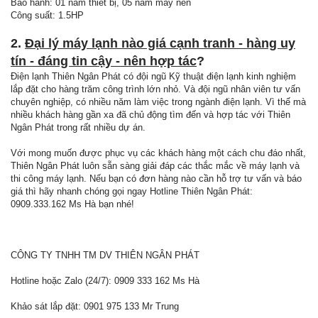
Bảo hành: 01 năm thiết bị, 05 năm máy nén
Công suất: 1.5HP
2.
Đại lý máy lạnh nào giá cạnh tranh - hàng uy
tín - đáng tin cậy - nên hợp tác
?
Điện lạnh Thiên Ngân Phát có đội ngũ Kỹ thuật điện lạnh kinh nghiệm
lắp đặt cho hàng trăm công trình lớn nhỏ. Và đội ngũ nhân viên tư vấn
chuyên nghiệp, có nhiều năm làm việc trong ngành điện lạnh. Vì thế mà
nhiều khách hàng gần xa đã chủ động tìm đến và hợp tác với Thiên
Ngân Phát trong rất nhiều dự án.
Với mong muốn được phục vụ các khách hàng một cách chu đáo nhất,
Thiên Ngân Phát luôn sẵn sàng giải đáp các thắc mắc về máy lạnh và
thi công máy lạnh. Nếu bạn có đơn hàng nào cần hỗ trợ tư vấn và báo
giá thì hãy nhanh chóng gọi ngay Hotline Thiên Ngân Phát:
0909.333.162 Ms Hà bạn nhé!
CÔNG TY TNHH TM DV THIÊN NGÂN PHÁT
Hotline hoặc Zalo (24/7): 0909 333 162 Ms Hà
Khảo sát lắp đặt: 0901 975 133 Mr Trung