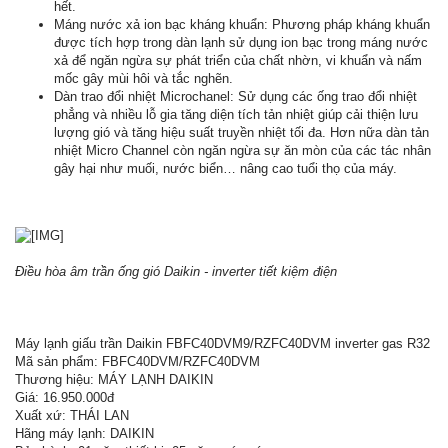
hết.
Máng nước xả ion bạc kháng khuẩn: Phương pháp kháng khuẩn
được tích hợp trong dàn lạnh sử dụng ion bạc trong máng nước
xả để ngăn ngừa sự phát triển của chất nhờn, vi khuẩn và nấm
mốc gây mùi hôi và tắc nghẽn.
Dàn trao đổi nhiệt Microchanel: Sử dụng các ống trao đổi nhiệt
phẳng và nhiều lỗ gia tăng diện tích tản nhiệt giúp cải thiện lưu
lượng gió và tăng hiệu suất truyền nhiệt tối đa. Hơn nữa dàn tản
nhiệt Micro Channel còn ngăn ngừa sự ăn mòn của các tác nhân
gây hại như muối, nước biển… nâng cao tuổi thọ của máy.
Điều hòa âm trần ống gió Daikin - inverter tiết kiệm điện
Máy lạnh giấu trần Daikin FBFC40DVM9/RZFC40DVM inverter gas R32
Mã sản phẩm: FBFC40DVM/RZFC40DVM
Thương hiệu: MÁY LẠNH DAIKIN
Giá: 16.950.000đ
Xuất xứ: THÁI LAN
Hãng máy lạnh: DAIKIN