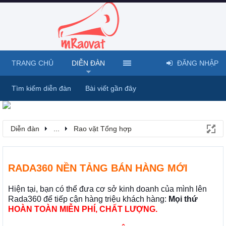
TRANG CHỦ
DIỄN ĐÀN
ĐĂNG NHẬP
Tìm kiếm diễn đàn
Bài viết gần đây
Diễn đàn
...
Rao vặt Tổng hợp
RADA360 NỀN TẢNG BÁN HÀNG MỚI
Hiện tại, bạn có thể đưa cơ sở kinh doanh của mình lên
Rada360 để tiếp cận hàng triệu khách hàng:
Mọi thứ
HOÀN TOÀN MIỄN PHÍ, CHẤT LƯỢNG.