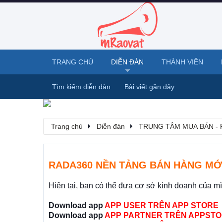
TRANG CHỦ
DIỄN ĐÀN
THÀNH VIÊN
Tìm kiếm diễn đàn
Bài viết gần đây
Trang chủ
Diễn đàn
TRUNG TÂM MUA BÁN - 
RADA360 NỀN TẢNG BÁN HÀNG MỚ
Hiện tại, bạn có thể đưa cơ sở kinh doanh của m
Download app
APP USER TRÊN APP STORE
Download app
APP PARTNER TRÊN APPSTO