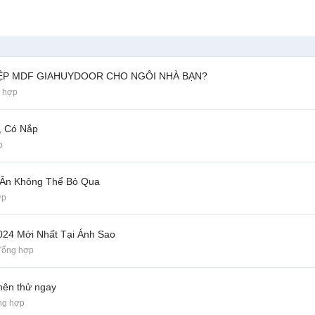
ỆP MDF GIAHUYDOOR CHO NGÔI NHÀ BẠN?
g hợp
, Có Nắp
p
n Ăn Không Thể Bỏ Qua
ợp
024 Mới Nhất Tại Ánh Sao
Tổng hợp
nên thử ngay
ng hợp