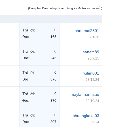
(Bạn phải Đăng nhập hoặc Đăng ký để trả lời bài viết.)
Trả lời:
0
thanhmai2501
Đọc:
165
7/1/26
Trả lời:
0
hanatc89
Đọc:
246
20/7/25
Trả lời:
0
wifim001
Đọc:
376
28/12/24
Trả lời:
0
maylanhanhsao
Đọc:
370
29/10/24
Trả lời:
0
phuongkaka03
Đọc:
307
30/9/24