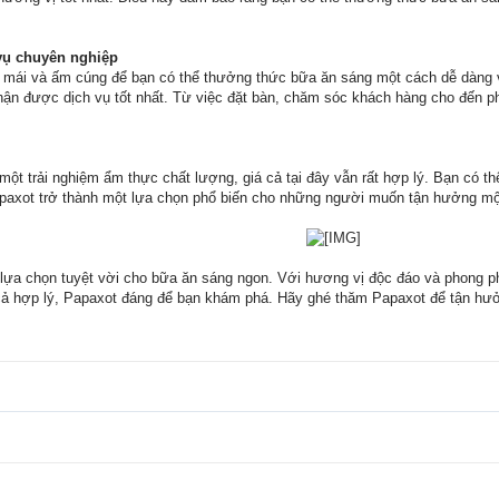
 vụ chuyên nghiệp
i mái và ấm cúng để bạn có thể thưởng thức bữa ăn sáng một cách dễ dàng v
ận được dịch vụ tốt nhất. Từ việc đặt bàn, chăm sóc khách hàng cho đến ph
t trải nghiệm ẩm thực chất lượng, giá cả tại đây vẫn rất hợp lý. Bạn có 
apaxot trở thành một lựa chọn phổ biến cho những người muốn tận hưởng một
 lựa chọn tuyệt vời cho bữa ăn sáng ngon. Với hương vị độc đáo và phong ph
cả hợp lý, Papaxot đáng để bạn khám phá. Hãy ghé thăm Papaxot để tận hưở