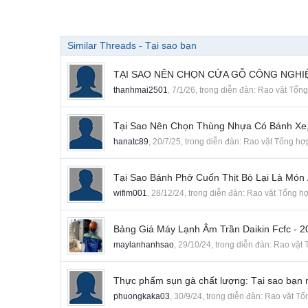
Similar Threads - Tại sao bạn
TẠI SAO NÊN CHỌN CỬA GỖ CÔNG NGHI
thanhmai2501
,
7/1/26
, trong diễn đàn:
Rao vặt Tổn
Tại Sao Nên Chọn Thùng Nhựa Có Bánh Xe
hanatc89
,
20/7/25
, trong diễn đàn:
Rao vặt Tổng hợ
Tại Sao Bánh Phở Cuốn Thịt Bò Lại Là Mó
wifim001
,
28/12/24
, trong diễn đàn:
Rao vặt Tổng h
Bảng Giá Máy Lạnh Âm Trần Daikin Fcfc - 2
maylanhanhsao
,
29/10/24
, trong diễn đàn:
Rao vặt 
Thực phẩm sụn gà chất lượng: Tại sao bạn 
phuongkaka03
,
30/9/24
, trong diễn đàn:
Rao vặt Tổ