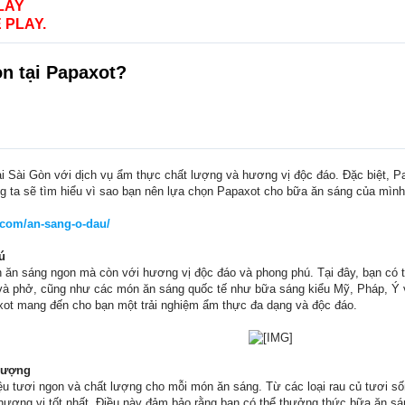
LAY
 PLAY.
n tại Papaxot?
tại Sài Gòn với dịch vụ ẩm thực chất lượng và hương vị độc đáo. Đặc biệt, 
úng ta sẽ tìm hiểu vì sao bạn nên lựa chọn Papaxot cho bữa ăn sáng của mì
.com/an-sang-o-dau/
ú
n ăn sáng ngon mà còn với hương vị độc đáo và phong phú. Tại đây, bạn có
à phở, cũng như các món ăn sáng quốc tế như bữa sáng kiểu Mỹ, Pháp, Ý và
axot mang đến cho bạn một trải nghiệm ẩm thực đa dạng và độc đáo.
 lượng
 tươi ngon và chất lượng cho mỗi món ăn sáng. Từ các loại rau củ tươi sống
hương vị tốt nhất. Điều này đảm bảo rằng bạn có thể thưởng thức bữa ăn s