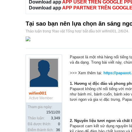
Download app
APP USER TRÊN GOOGLE PP
Download app
APP PARTNER TRÊN GOOGLE
Tại sao bạn nên lựa chọn ăn sáng ngo
Thảo luận trong '
Rao vặt Tổng hợp
' bắt đầu bởi
wifim001
,
2/6/24
.
Papaxot là một nhà hàng nổi tiếng 
và đa dạng. Trong bài viết này, ch
>>> Xem thêm tại:
https://papaxot
1. Hương vị độc đáo và phong ph
Papaxot không chỉ nổi tiếng với mó
wifim001
như bánh mì, bánh cuốn, bánh xèo v
Active Member
tươi ngon và gia vị đặc trưng, Pap
Tham gia ngày:
15/11/20
Thảo luận:
3,349
2. Nguyên liệu tươi ngon và chất
Đã được thích:
0
Papaxot cam kết sử dụng nguyên liệu
Điểm thành tích:
36
kỹ càng để đảm bảo chất lượng và 