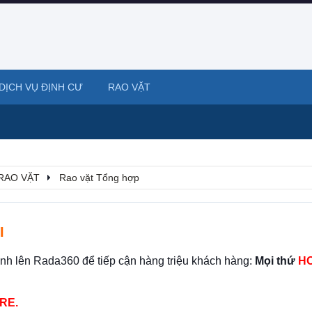
DỊCH VỤ ĐỊNH CƯ
RAO VẶT
RAO VẶT
Rao vặt Tổng hợp
I
ình lên Rada360 để tiếp cận hàng triệu khách hàng:
Mọi thứ
HO
RE.