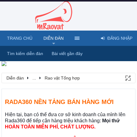
TRANG CHỦ
DIỄN ĐÀN
ĐĂNG NHẬP
Tìm kiếm diễn đàn
Bài viết gần đây
Diễn đàn
...
Rao vặt Tổng hợp
RADA360 NỀN TẢNG BÁN HÀNG MỚI
Hiện tại, bạn có thể đưa cơ sở kinh doanh của mình lên
Rada360 để tiếp cận hàng triệu khách hàng:
Mọi thứ
HOÀN TOÀN MIỄN PHÍ, CHẤT LƯỢNG.