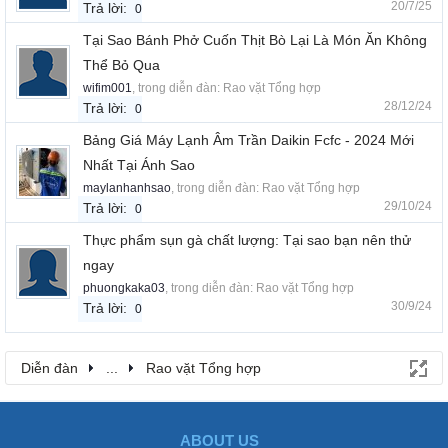
20/7/25
Trả lời:
0
Tại Sao Bánh Phở Cuốn Thịt Bò Lại Là Món Ăn Không
Thể Bỏ Qua
wifim001
, trong diễn đàn:
Rao vặt Tổng hợp
28/12/24
Trả lời:
0
Bảng Giá Máy Lạnh Âm Trần Daikin Fcfc - 2024 Mới
Nhất Tại Ánh Sao
maylanhanhsao
, trong diễn đàn:
Rao vặt Tổng hợp
29/10/24
Trả lời:
0
Thực phẩm sụn gà chất lượng: Tại sao bạn nên thử
ngay
phuongkaka03
, trong diễn đàn:
Rao vặt Tổng hợp
30/9/24
Trả lời:
0
Diễn đàn
...
Rao vặt Tổng hợp
ABOUT US