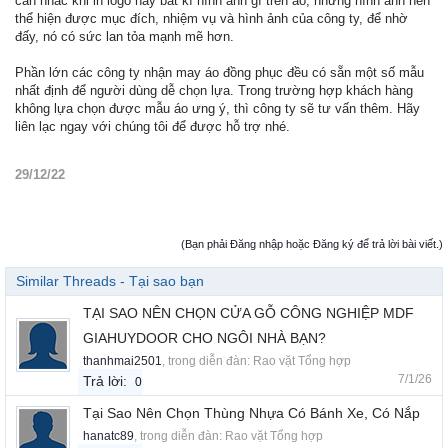
cân nhắc khi in logo hay bất kì hình ảnh gì trên áo, những hình ảnh nên
thể hiện được mục đích, nhiệm vụ và hình ảnh của công ty, để nhờ
đấy, nó có sức lan tỏa mạnh mẽ hơn.
Phần lớn các công ty nhận may áo đồng phục đều có sẵn một số mẫu
nhất định để người dùng dễ chọn lựa. Trong trường hợp khách hàng
không lựa chọn được mẫu áo ưng ý, thì công ty sẽ tư vấn thêm. Hãy
liên lạc ngay với chúng tôi để được hỗ trợ nhé.
29/12/22
(Bạn phải Đăng nhập hoặc Đăng ký để trả lời bài viết.)
Similar Threads - Tại sao bạn
TẠI SAO NÊN CHỌN CỬA GỖ CÔNG NGHIỆP MDF
GIAHUYDOOR CHO NGÔI NHÀ BẠN?
thanhmai2501
, trong diễn đàn:
Rao vặt Tổng hợp
7/1/26
Trả lời:
0
Tại Sao Nên Chọn Thùng Nhựa Có Bánh Xe, Có Nắp
hanatc89
, trong diễn đàn:
Rao vặt Tổng hợp