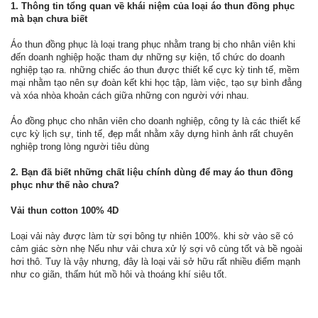
1. Thông tin tổng quan về khái niệm của loại áo thun đồng phục
mà bạn chưa biết
Áo thun đồng phục là loại trang phục nhằm trang bị cho nhân viên khi
đến doanh nghiệp hoặc tham dự những sự kiện, tổ chức do doanh
nghiệp tạo ra. những chiếc áo thun được thiết kế cực kỳ tinh tế, mềm
mại nhằm tạo nên sự đoàn kết khi học tập, làm việc, tạo sự bình đẳng
và xóa nhòa khoản cách giữa những con người với nhau.
Áo đồng phục cho nhân viên cho doanh nghiệp, công ty là các thiết kế
cực kỳ lịch sự, tinh tế, đẹp mắt nhằm xây dựng hình ảnh rất chuyên
nghiệp trong lòng người tiêu dùng
2. Bạn đã biết những chất liệu chính dùng để may áo thun đồng
phục như thế nào chưa?
Vải thun cotton 100% 4D
Loại vải này được làm từ sợi bông tự nhiên 100%. khi sờ vào sẽ có
cảm giác sờn nhẹ Nếu như vải chưa xử lý sợi vô cùng tốt và bề ngoài
hơi thô. Tuy là vậy nhưng, đây là loại vải sở hữu rất nhiều điểm mạnh
như co giãn, thấm hút mồ hôi và thoáng khí siêu tốt.