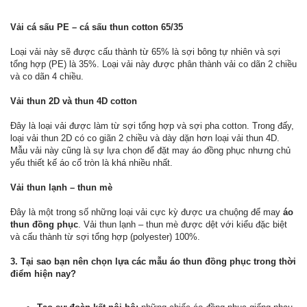
Vải cá sấu PE – cá sấu thun cotton 65/35
Loại vải này sẽ được cấu thành từ 65% là sợi bông tự nhiên và sợi
tổng hợp (PE) là 35%. Loại vải này được phân thành vải co dãn 2 chiều
và co dãn 4 chiều.
Vải thun 2D và thun 4D cotton
Đây là loại vải được làm từ sợi tổng hợp và sợi pha cotton. Trong đấy,
loại vải thun 2D có co giãn 2 chiều và dày dặn hơn loại vải thun 4D.
Mẫu vải này cũng là sự lựa chọn để đặt may áo đồng phục nhưng chủ
yếu thiết kế áo cổ tròn là khá nhiều nhất.
Vải thun lạnh – thun mè
Đây là một trong số những loại vải cực kỳ được ưa chuộng để may
áo
thun đồng phục
. Vải thun lạnh – thun mè được dệt với kiểu đặc biệt
và cấu thành từ sợi tổng hợp (polyester) 100%.
3. Tại sao bạn nên chọn lựa các mẫu áo thun đồng phục trong thời
điểm hiện nay?