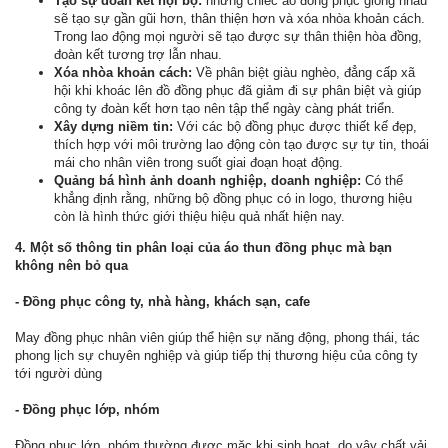
Tạo sự đoàn kết nội bộ:
những chiếc áo đồng phục giống nhau
sẽ tạo sự gần gũi hơn, thân thiện hơn và xóa nhòa khoản cách.
Trong lao động mọi người sẽ tạo được sự thân thiện hòa đồng,
đoàn kết tương trợ lẫn nhau.
Xóa nhòa khoản cách:
Về phân biệt giàu nghèo, đẳng cấp xã
hội khi khoác lên đồ đồng phục đã giảm đi sự phân biệt và giúp
công ty đoàn kết hơn tạo nên tập thể ngày càng phát triển.
Xây dựng niềm tin:
Với các bộ đồng phục được thiết kế đẹp,
thích hợp với môi trường lao động còn tạo được sự tự tin, thoái
mái cho nhân viên trong suốt giai đoạn hoạt động.
Quảng bá hình ảnh doanh nghiệp, doanh nghiệp:
Có thể
khẳng định rằng, những bộ đồng phục có in logo, thương hiệu
còn là hình thức giới thiệu hiệu quả nhất hiện nay.
4. Một số thông tin phân loại của áo thun đồng phục mà bạn
không nên bỏ qua
- Đồng phục công ty, nhà hàng, khách sạn, cafe
May đồng phục nhân viên giúp thể hiện sự năng động, phong thái, tác
phong lịch sự chuyên nghiệp và giúp tiếp thị thương hiệu của công ty
tới người dùng
- Đồng phục lớp, nhóm
Đồng phục lớp, nhóm thường được mặc khi sinh hoạt, do vậy chất vải