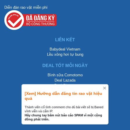
Diễn đàn rao vặt miễn phí
LIÊN KẾT
Babydeal Vietnam
Lều xông hơi tự bung
DEAL TỐT MỖI NGÀY
Bình sữa Comotomo
Deal Lazada
Deal Shopee
[Xem] Hưỡng dẫn đăng tin rao vặt hiệu
LIÊN HỆ
quả
0858002468
Thành viên cố tình comment cho đủ bài viêt sẽ bị Baned
vĩnh viễn và cấm IP.
contact@mraovat.vn
Hãy chung tay bấm nút báo cáo SPAM vì một cộng
đồng phát triển.
mraovat.vn