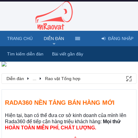
TRANG CHỦ
DIỄN ĐÀN
ĐĂNG NHẬP
Tìm kiếm diễn đàn
Bài viết gần đây
Diễn đàn
...
Rao vặt Tổng hợp
RADA360 NỀN TẢNG BÁN HÀNG MỚI
Hiện tại, bạn có thể đưa cơ sở kinh doanh của mình lên
Rada360 để tiếp cận hàng triệu khách hàng:
Mọi thứ
HOÀN TOÀN MIỄN PHÍ, CHẤT LƯỢNG.