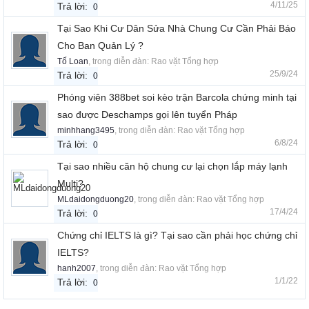
4/11/25
Trả lời:
0
Tại Sao Khi Cư Dân Sửa Nhà Chung Cư Cần Phải Báo
Cho Ban Quản Lý ?
Tố Loan
, trong diễn đàn:
Rao vặt Tổng hợp
25/9/24
Trả lời:
0
Phóng viên 388bet soi kèo trận Barcola chứng minh tại
sao được Deschamps gọi lên tuyển Pháp
minhhang3495
, trong diễn đàn:
Rao vặt Tổng hợp
6/8/24
Trả lời:
0
Tại sao nhiều căn hộ chung cư lại chọn lắp máy lạnh
Multi?
MLdaidongduong20
, trong diễn đàn:
Rao vặt Tổng hợp
17/4/24
Trả lời:
0
Chứng chỉ IELTS là gì? Tại sao cần phải học chứng chỉ
IELTS?
hanh2007
, trong diễn đàn:
Rao vặt Tổng hợp
1/1/22
Trả lời:
0