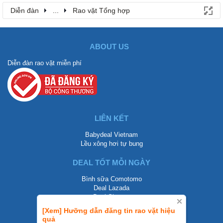
Diễn đàn
...
Rao vặt Tổng hợp
ABOUT US
Diễn đàn rao vặt miễn phí
LIÊN KẾT
Babydeal Vietnam
Lều xông hơi tự bung
DEAL TỐT MỖI NGÀY
Bình sữa Comotomo
Deal Lazada
Deal Shopee
[Xem] Hưỡng dẫn đăng tin rao vặt hiệu
LIÊN HỆ
quả