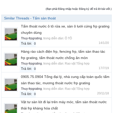
(Bạn phải Đăng nhập hoặc Đăng ký để trả lời bài viết.)
Similar Threads - Tấm sàn thoát
Tấm thoát nước ô tô rửa xe, sàn ô lưới cứng frp grating
chuyên dùng
Thuy-frpgrating
, trong diễn đàn:
Ô TÔ
14/1/20
Trả lời:
0
Hàng rào cách điện frp, fencing frp, tấm sàn thao tác
frp grating, tấm thoát nước chống ăn mòn
Thuy-frpgrating
, trong diễn đàn:
Rao vặt Tổng hợp
17/7/19
Trả lời:
0
0905.75.0904 Tổng đại lý, nhà cung cấp toàn quốc tấm
sàn thao tác, mương thoát nước frp grating
Thuy-frpgrating
, trong diễn đàn:
Rao vặt Tổng hợp
20/11/18
Trả lời:
0
Vật tư sàn lót đi lại trên máy móc, tấm sàn thoát nước
thải frp kháng hóa chất