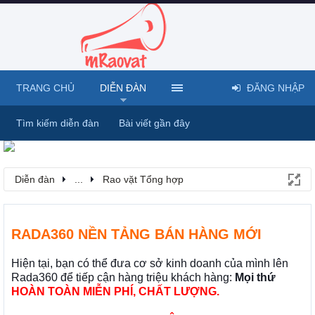
TRANG CHỦ
DIỄN ĐÀN
ĐĂNG NHẬP
Tìm kiếm diễn đàn
Bài viết gần đây
Diễn đàn
...
Rao vặt Tổng hợp
RADA360 NỀN TẢNG BÁN HÀNG MỚI
Hiện tại, bạn có thể đưa cơ sở kinh doanh của mình lên
Rada360 để tiếp cận hàng triệu khách hàng:
Mọi thứ
HOÀN TOÀN MIỄN PHÍ, CHẤT LƯỢNG.