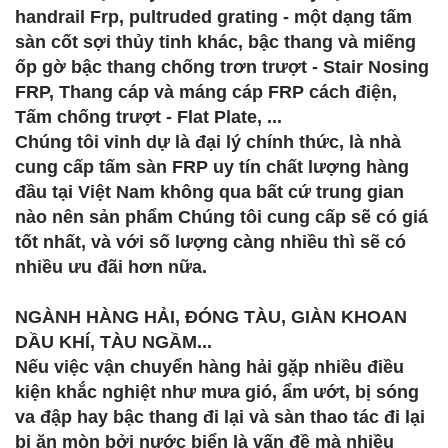
handrail Frp, pultruded grating - một dạng tấm
sàn cốt sợi thủy tinh khác, bậc thang và miếng
ốp gờ bậc thang chống trơn trượt - Stair Nosing
FRP, Thang cáp và máng cáp FRP cách điện,
Tấm chống trượt - Flat Plate, ...
Chúng tôi vinh dự là đại lý chính thức, là nhà
cung cấp tấm sàn FRP uy tín chất lượng hàng
đầu tại Việt Nam không qua bất cứ trung gian
nào nên sản phẩm Chúng tôi cung cấp sẽ có giá
tốt nhất, và với số lượng càng nhiều thì sẽ có
nhiều ưu đãi hơn nữa.
NGÀNH HÀNG HẢI, ĐÓNG TÀU, GIÀN KHOAN
DẦU KHÍ, TÀU NGẦM...
Nếu việc vận chuyển hàng hải gặp nhiều điều
kiện khắc nghiệt như mưa gió, ẩm ướt, bị sóng
va đập hay bậc thang đi lại và sàn thao tác đi lại
bị ăn mòn bởi nước biển là vấn đề mà nhiều