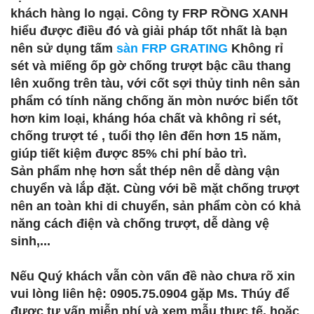
khách hàng lo ngại. Công ty FRP RỒNG XANH
hiểu được điều đó và giải pháp tốt nhất là bạn
nên sử dụng tấm
sàn FRP GRATING
Không rỉ
sét và miếng ốp gờ chống trượt bậc cầu thang
lên xuống trên tàu, với cốt sợi thủy tinh nên sản
phẩm có tính năng chống ăn mòn nước biển tốt
hơn kim loại, kháng hóa chất và không rỉ sét,
chống trượt té , tuổi thọ lên đến hơn 15 năm,
giúp tiết kiệm được 85% chi phí bảo trì.
Sản phẩm nhẹ hơn sắt thép nên dễ dàng vận
chuyển và lắp đặt. Cùng với bề mặt chống trượt
nên an toàn khi di chuyển, sản phẩm còn có khả
năng cách điện và chống trượt, dễ dàng vệ
sinh,...
Nếu Quý khách vẫn còn vấn đề nào chưa rõ xin
vui lòng liên hệ: 0905.75.0904 gặp Ms. Thúy để
được tư vấn miễn phí và xem mẫu thực tế, hoặc