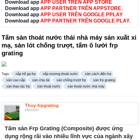
Download app
APP USER TRÊN APP STORE
Download app
APP PARTNER TRÊN APPSTORE.
Download app
APP USER TRÊN GOOGLE PPLAY
Download app
APP PARTNER TRÊN GOOGLE PLAY.
Tấm sàn thoát nước thải nhà máy sản xuất xi
mạ, sàn lót chống trượt, tấm ô lưới frp
grating
Tags:
nắp hố ga frp
nắp mương thoát nước
sàn cách điện frp
sàn cao cấp
sàn chịu tải
sàn chống trượt frp
sàn frp grating
sàn thao tác frp
sàn thoát nước
sàn thoát nước nhà máy
Thuy-frpgrating
Member
Tấm sàn Frp Grating (Composite) được ứng
dụng rộng rãi vào nhiều lĩnh vực của ngành xây