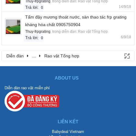
Thuy-frpgrating
, trong diễn đàn:
Rao vặt Tổng hợp
14/9/18
Trả lời:
0
Tấm đậy mương thoát nước, sàn thao tác frp grating
kháng hóa chất 0905750904
Thuy-frpgrating
, trong diễn đàn:
Rao vặt Tổng hợp
6/9/18
Trả lời:
0
Diễn đàn
...
Rao vặt Tổng hợp
ABOUT US
Diễn đàn rao vặt miễn phí
LIÊN KẾT
Babydeal Vietnam