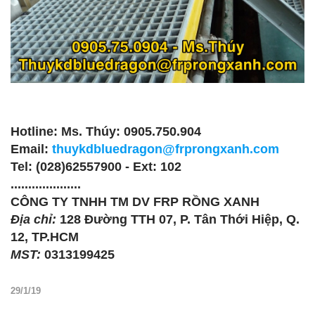
Hotline: Ms. Thúy: 0905.750.904
Email:
thuykdbluedragon@frprongxanh.com
Tel: (028)62557900 - Ext: 102
....................
CÔNG TY TNHH TM DV FRP RỒNG XANH
Địa chỉ:
128 Đường TTH 07, P. Tân Thới Hiệp, Q.
12, TP.HCM
MST:
0313199425
29/1/19