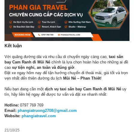
Kết luận
Với quãng đường dài và nhu cầu di chuyển ngày càng cao,
taxi sân
bay Cam Ranh đi Mũi Né
chính là lựa chọn hoàn hảo cho những ai đề
cao
sự tiện nghi, an toàn và đúng giờ
.
Đặt xe ngay hôm nay để tận hưởng chuyến đi thoải mái, giá tốt và trọn
vẹn nhất đến thiên đường du lịch
Mũi Né – Phan Thiết
!
Nếu bạn đang cần một
dịch vụ taxi sân bay Cam Ranh đi Mũi Né
uy
tín, hãy liên hệ ngay để được tư vấn và đặt xe nhanh nhất:
Hotline:
0797 769 769
Email:
phangiatruong2708@gmail.com
Website:
phangiatravel.com
21/10/25