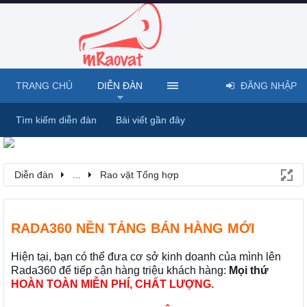
TRANG CHỦ
DIỄN ĐÀN
ĐĂNG NHẬP
Tìm kiếm diễn đàn
Bài viết gần đây
Diễn đàn
...
Rao vặt Tổng hợp
RADA360 NỀN TẢNG BÁN HÀNG MỚI
Hiện tại, bạn có thể đưa cơ sở kinh doanh của mình lên
Rada360 để tiếp cận hàng triệu khách hàng:
Mọi thứ
HOÀN TOÀN MIỄN PHÍ, CHẤT LƯỢNG.