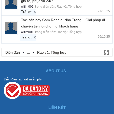
giá rẻ, phục vụ 24/7
wifim001
, trong diễn đàn:
Rao vặt Tổng hợp
27/10/25
Trả lời:
0
Taxi sân bay Cam Ranh đi Nha Trang – Giải pháp di
chuyển tiện lợi cho mọi khách hàng
wifim001
, trong diễn đàn:
Rao vặt Tổng hợp
26/10/25
Trả lời:
0
Diễn đàn
...
Rao vặt Tổng hợp
ABOUT US
Diễn đàn rao vặt miễn phí
LIÊN KẾT