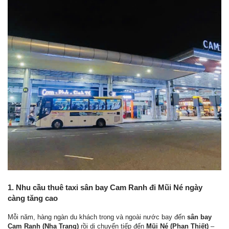
1. Nhu cầu thuê taxi sân bay Cam Ranh đi Mũi Né ngày
càng tăng cao
Mỗi năm, hàng ngàn du khách trong và ngoài nước bay đến
sân bay
Cam Ranh (Nha Trang)
rồi di chuyển tiếp đến
Mũi Né (Phan Thiết)
–