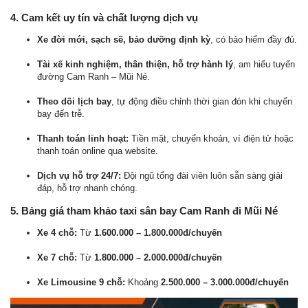
4. Cam kết uy tín và chất lượng dịch vụ
Xe đời mới, sạch sẽ, bảo dưỡng định kỳ
, có bảo hiểm đầy đủ.
Tài xế kinh nghiệm, thân thiện, hỗ trợ hành lý
, am hiểu tuyến
đường Cam Ranh – Mũi Né.
Theo dõi lịch bay
, tự động điều chỉnh thời gian đón khi chuyến
bay đến trễ.
Thanh toán linh hoạt:
Tiền mặt, chuyển khoản, ví điện tử hoặc
thanh toán online qua website.
Dịch vụ hỗ trợ 24/7:
Đội ngũ tổng đài viên luôn sẵn sàng giải
đáp, hỗ trợ nhanh chóng.
5. Bảng giá tham khảo taxi sân bay Cam Ranh đi Mũi Né
Xe 4 chỗ:
Từ
1.600.000 – 1.800.000đ/chuyến
Xe 7 chỗ:
Từ
1.800.000 – 2.000.000đ/chuyến
Xe Limousine 9 chỗ:
Khoảng
2.500.000 – 3.000.000đ/chuyến