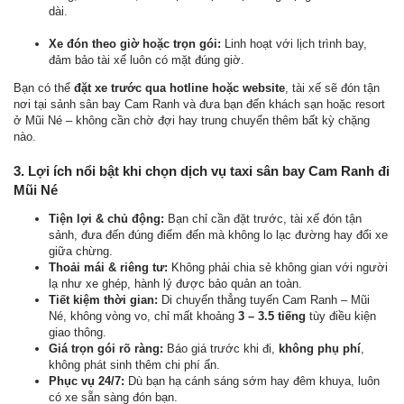
dài.
Xe đón theo giờ hoặc trọn gói:
Linh hoạt với lịch trình bay,
đảm bảo tài xế luôn có mặt đúng giờ.
Bạn có thể
đặt xe trước qua hotline hoặc website
, tài xế sẽ đón tận
nơi tại sảnh sân bay Cam Ranh và đưa bạn đến khách sạn hoặc resort
ở Mũi Né – không cần chờ đợi hay trung chuyển thêm bất kỳ chặng
nào.
3. Lợi ích nổi bật khi chọn dịch vụ taxi sân bay Cam Ranh đi
Mũi Né
Tiện lợi & chủ động:
Bạn chỉ cần đặt trước, tài xế đón tận
sảnh, đưa đến đúng điểm đến mà không lo lạc đường hay đổi xe
giữa chừng.
Thoải mái & riêng tư:
Không phải chia sẻ không gian với người
lạ như xe ghép, hành lý được bảo quản an toàn.
Tiết kiệm thời gian:
Di chuyển thẳng tuyến Cam Ranh – Mũi
Né, không vòng vo, chỉ mất khoảng
3 – 3.5 tiếng
tùy điều kiện
giao thông.
Giá trọn gói rõ ràng:
Báo giá trước khi đi,
không phụ phí
,
không phát sinh thêm chi phí ẩn.
Phục vụ 24/7:
Dù bạn hạ cánh sáng sớm hay đêm khuya, luôn
có xe sẵn sàng đón bạn.