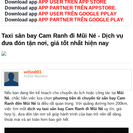
Download app
APP USER TRÊN APP STORE
Download app
APP PARTNER TRÊN APPSTORE.
Download app
APP USER TRÊN GOOGLE PPLAY
Download app
APP PARTNER TRÊN GOOGLE PLAY.
Taxi sân bay Cam Ranh đi Mũi Né - Dịch vụ
đưa đón tận nơi, giá tốt nhất hiện nay
wifim001
Active Member
Nếu bạn đang lên kế hoạch cho chuyến du lịch hoặc công tác tại
Mũi
Né
, chắc hẳn việc lựa chọn
phương tiện di chuyển từ sân bay Cam
Ranh đến Mũi Né
là điều rất quan trọng. Với quãng đường hơn 200km,
việc tìm một
dịch vụ taxi sân bay Cam Ranh đi Mũi Né
uy tín, giá
hợp lý, đưa đón tận nơi sẽ giúp hành trình của bạn trở nên dễ dàng,
thoải mái và an toàn hơn bao giờ hết.