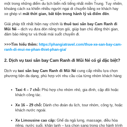
một trong những điểm du lịch biển nổi tiếng nhất miền Trung. Tuy nhiên,
khoảng cách xa khiến nhiều người ngại di chuyển bằng xe khách hay
xe ghép vì
mất thời gian, bất tiện trong hành lý và điểm đến
.
Giải pháp tốt nhất hiện nay chính là
thuê taxi sân bay Cam Ranh đi
Mũi Né
– dịch vụ đưa đón riêng trọn gói, giúp bạn chủ động thời gian,
đảm bảo riêng tư và thoải mái suốt chuyến đi.
>>>Tìm hiểu thêm:
https://phangiatravel.com/thue-xe-san-bay-cam-
ranh-di-mui-ne-phan-thiet-phan-gia/
2. Dịch vụ taxi sân bay Cam Ranh đi Mũi Né có gì đặc biệt?
Dịch vụ
taxi sân bay Cam Ranh đi Mũi Né
cung cấp nhiều lựa chọn
phương tiện đa dạng, phù hợp với nhu cầu của từng nhóm khách hàng:
Taxi 4 – 7 chỗ:
Phù hợp cho nhóm nhỏ, gia đình, cặp đôi hoặc
khách công tác.
Xe 16 – 29 chỗ:
Dành cho đoàn du lịch, tour nhóm, công ty, hoặc
khách nước ngoài.
Xe Limousine cao cấp:
Ghế da ngả lưng, massage, điều hòa
riêng, nước suối, khăn lạnh – lựa chọn sang trọng cho hành trình