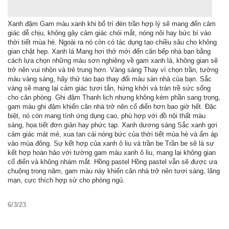
Xanh đậm Gam màu xanh khi bố trí đèn trần hợp lý sẽ mang đến cảm
giác dễ chịu, không gây cảm giác chói mắt, nóng nôi hay bức bí vào
thời tiết mùa hè. Ngoài ra nó còn có tác dụng tạo chiều sâu cho không
gian chật hẹp. Xanh lá Mang hơi thở mới đến căn bếp nhà bạn bằng
cách lựa chọn những màu sơn nghiêng về gam xanh lá, không gian sẽ
trở nên vui nhộn và trẻ trung hơn. Vàng sáng Thay vì chọn trần, tường
màu vàng sáng, hãy thử táo bạo thay đổi màu sàn nhà của bạn. Sắc
vàng sẽ mang lại cảm giác tươi tắn, hứng khởi và tràn trề sức sống
cho căn phòng. Ghi đậm Thanh lịch nhưng không kém phần sang trọng,
gam màu ghi đậm khiến căn nhà trở nên cổ điển hơn bao giờ hết. Đặc
biệt, nó còn mang tính ứng dụng cao, phù hợp với đồ nội thất màu
sáng, họa tiết đơn giản hay phức tạp. Xanh dương sáng Sắc xanh gợi
cảm giác mát mẻ, xua tan cái nóng bức của thời tiết mùa hè và ấm áp
vào mùa đông. Sự kết hợp của xanh ô liu và trần be Trần be sẽ là sự
kết hợp hoàn hảo với tường gam màu xanh ô liu, mang lại không gian
cổ điển và không nhàm mắt. Hồng pastel Hồng pastel vẫn sẽ được ưa
chuộng trong năm, gam màu này khiến căn nhà trở nên tươi sáng, lãng
mạn, cực thích hợp sử cho phòng ngủ.
6/3/23