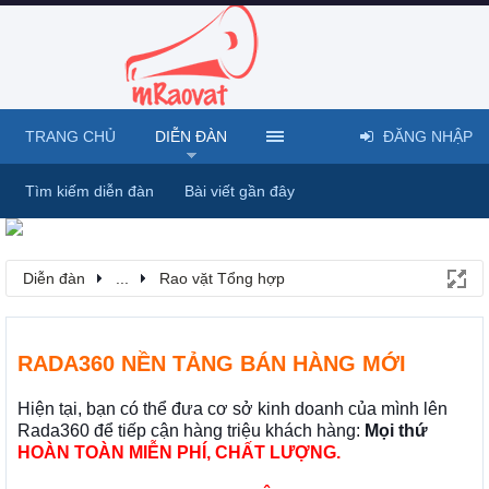
TRANG CHỦ
DIỄN ĐÀN
ĐĂNG NHẬP
Tìm kiếm diễn đàn
Bài viết gần đây
Diễn đàn
...
Rao vặt Tổng hợp
RADA360 NỀN TẢNG BÁN HÀNG MỚI
Hiện tại, bạn có thể đưa cơ sở kinh doanh của mình lên
Rada360 để tiếp cận hàng triệu khách hàng:
Mọi thứ
HOÀN TOÀN MIỄN PHÍ, CHẤT LƯỢNG.