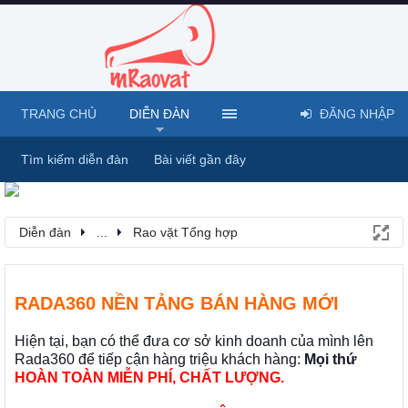
TRANG CHỦ
DIỄN ĐÀN
ĐĂNG NHẬP
Tìm kiếm diễn đàn
Bài viết gần đây
Diễn đàn
...
Rao vặt Tổng hợp
RADA360 NỀN TẢNG BÁN HÀNG MỚI
Hiện tại, bạn có thể đưa cơ sở kinh doanh của mình lên
Rada360 để tiếp cận hàng triệu khách hàng:
Mọi thứ
HOÀN TOÀN MIỄN PHÍ, CHẤT LƯỢNG.