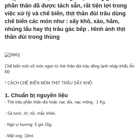
phần thăn đã được tách sẵn, rất tiện lợi trong
việc xử lý và chế biến, thịt thăn đùi trâu dùng
chế biến các món như : sấy khô, xào, hầm,
nhúng lẩu hay thị trâu gác bếp . Hình ảnh thịt
thăn đùi trong thùng
Chế biến một số món ngon từ thịt thăn đùi
trâu đông lạnh nhập khẩu Ấn
Độ
* CÁCH CHẾ BIẾN MÓN THỊT TRÂU SẤY KHÔ
1. Chuẩn bị nguyên liệu
- Thịt trâu phần thăn đùi hoặc nạc đùi, nạc mông : 1 Kg.
- Sả tươi, ớt, tỏi, mắc khén.
- Ngũ vị hương: 5 gói 15g.
- Mật ong: 10ml.