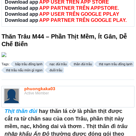
Download app
APP USER TRÊN APP STORE
Download app
APP PARTNER TRÊN APPSTORE.
Download app
APP USER TRÊN GOOGLE PPLAY
Download app
APP PARTNER TRÊN GOOGLE PLAY.
Thăn Trâu M44 – Phần Thịt Mềm, Ít Gân, Dễ
Chế Biến
Tags:
băp trâu đông lạnh
nạc đùi trâu
thăn đùi trâu
thịt nạm trâu đông lạnh
thịt trâu nấu món gì ngon
đuôi trâu
phuongkaka03
Active Member
Thịt thăn đùi
hay thăn lá cờ là phần thịt được
cắt ra từ chân sau của con Trâu, phần thịt này
mềm, nạc, không dai và thơm . Thịt thăn đì
trâu
nhập khẩu Ấn Độ
thường được đóng gói theo