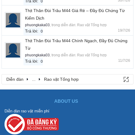
30/7/26
Trả lời:
0
Thịt Thăn Đùi Trâu M44 Giá Rẻ – Đầy Đủ Chứng Từ
Kiểm Dịch
phuongkaka03
, trong diễn đàn:
Rao vặt Tổng hợp
19/7/26
Trả lời:
0
Thịt Thăn Đùi Trâu M44 Chính Ngạch, Đầy Đủ Chứng
Từ
phuongkaka03
, trong diễn đàn:
Rao vặt Tổng hợp
11/7/26
Trả lời:
0
Diễn đàn
...
Rao vặt Tổng hợp
ABOUT US
Diễn đàn rao vặt miễn phí