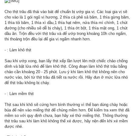
Cho thịt trâu đã thái vào bát để chuẩn bị ướp gia vị. Các loại gia vị sẽ
cho vào là 1 gói ngũ vị hương, 2 thìa cà phê sả băm, 1 thìa gừng băm,
1 thìa tỏi băm, 1 thìa xì dầu,1 thìa hạt nêm, nửa thìa mì chính, 1 chút
đường (cho nhiều sẽ dễ bị cháy), 1 thìa ớt bột, 1 thìa mật ong, 1 chút
dầu ăn. Trộn đều với thịt trâu và để ướp trong khoảng 10h cho ngấm,
thi thoảng trộn đều lại để gia vị ngấm nhanh hơn.
- : Làm khô thịt
Sau khi ướp xong, bạn lấy thịt xếp lần lượt lên một chiếc chảo chống
dính và bật lửa nhỏ để làm khô thịt. Công đoạn làm khô thịt trâu bằng
chảo cần khoảng 20 - 25 phút. Lưu ý khi làm khô thịt không nên cho
nước vào, bởi từ thịt trâu đã tiết ra nước rồi. Hãy đun ở mức lửa nhỏ
để thịt trâu không bị cháy.
- : Làm mềm thịt
Thịt sau khi khô sẽ cứng hơn bình thường vì thế bạn dùng chày hoặc
búa để nện vào miếng thịt để chúng mềm hơn. Để kiểm tra xem thịt đã
mềm so với quy định chưa, bạn hãy xé thử miếng thịt. Thông thường
thịt trâu sau khi làm khô không thể xé được, hãy nện đến khi xé mềm
được nhé.